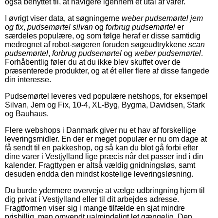
også benyttet til, at navigere igennem et utal af varer.
I øvrigt viser data, at søgningerne
weber pudsemørtel jem
og fix
,
pudsemørtel silvan
og
forbrug pudsemørtel
er
særdeles populære, og som følge heraf er disse samtidig
medregnet af robot-søgeren foruden søgeudtrykkene
scan
pudsemørtel
,
forbrug pudsemørtel
og
weber pudsemørtel
.
Forhåbentlig føler du at du ikke blev skuffet over de
præsenterede produkter, og at ét eller flere af disse fangede
din interesse.
Pudsemørtel leveres ved populære netshops, for eksempel
Silvan, Jem og Fix, 10-4, XL-Byg, Bygma, Davidsen, Stark
og Bauhaus.
Flere webshops i Danmark giver nu et hav af forskellige
leveringsmidler. En der er meget populær er nu om dage at
få sendt til en pakkeshop, og så kan du blot gå forbi efter
dine varer i Vestjylland lige præcis når det passer ind i din
kalender. Fragttypen er altså vældig gnidningsløs, samt
desuden endda den mindst kostelige leveringsløsning.
Du burde ydermere overveje at vælge udbringning hjem til
dig privat i Vestjylland eller til dit arbejdes adresse.
Fragtformen viser sig i mange tilfælde en sjat mindre
prisbillig, men omvendt ualmindeligt let gængelig. Den