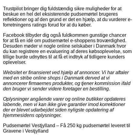
Trustpilot bringer dig fuldstændig sikre muligheder for at
beskue en hel del eksisterende pudsemørtel brugeres
reflektioner og af den grund er det en hjælp, at du vurderer e-
forretningens ratings forud for at du køber.
Facebook tilbyder dig også fuldkommen gunstige chancer
for at få en idé om pudsemørtel e-shoppens troværdighed.
Desuden møder vi nogle online selskaber i Danmark hvor
du kan registrere en evaluering af deres købsoplevelse, som
tillige burde udnyttes til at få et indtryk af tidligere kunders
oplevelser.
Websitet er finansieret ved hjælp af annoncer. Vi har aftaler
med en stribe online shops i Danmark derved at vi
annoncerer firmaernes produkter, og tjener kommission ifald
den bruger vi sender videre foretager en bestilling.
Oplysninger angående varer og online butikker opdateres
løbende, men vi kan ikke give garantier imod korrektioner
der er blevet udarbejdet siden nyligste opdatering af
hjemmesidens oplysninger.
Pudsemørtel Vestjylland
–
Få 250 kg pudsemørtel leveret til
Gravene i Vestjylland