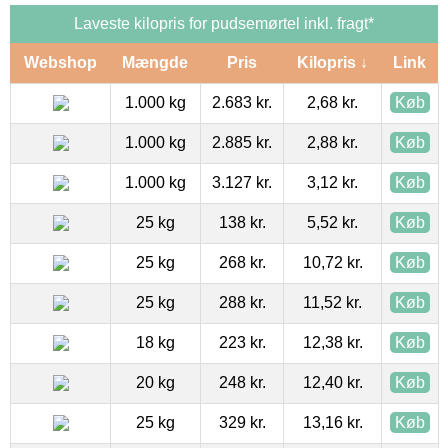
Laveste kilopris for pudsemørtel inkl. fragt*
Webshop
Mængde
Pris
Kilopris ↓
Link
1.000 kg
2.683 kr.
2,68 kr.
Køb
1.000 kg
2.885 kr.
2,88 kr.
Køb
1.000 kg
3.127 kr.
3,12 kr.
Køb
25 kg
138 kr.
5,52 kr.
Køb
25 kg
268 kr.
10,72 kr.
Køb
25 kg
288 kr.
11,52 kr.
Køb
18 kg
223 kr.
12,38 kr.
Køb
20 kg
248 kr.
12,40 kr.
Køb
25 kg
329 kr.
13,16 kr.
Køb