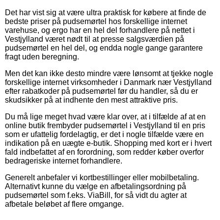
Det har vist sig at være ultra praktisk for købere at finde de
bedste priser på pudsemørtel hos forskellige internet
varehuse, og ergo har en hel del forhandlere på nettet i
Vestjylland været nødt til at presse salgsværdien på
pudsemørtel en hel del, og endda nogle gange garantere
fragt uden beregning.
Men det kan ikke desto mindre være lønsomt at tjekke nogle
forskellige internet virksomheder i Danmark nær Vestjylland
efter rabatkoder på pudsemørtel før du handler, så du er
skudsikker på at indhente den mest attraktive pris.
Du må lige meget hvad være klar over, at i tilfælde af at en
online butik frembyder pudsemørtel i Vestjylland til en pris
som er ufattelig fordelagtig, er det i nogle tilfælde være en
indikation på en uægte e-butik. Shopping med kort er i hvert
fald indbefattet af en forordning, som redder køber overfor
bedrageriske internet forhandlere.
Generelt anbefaler vi kortbestillinger eller mobilbetaling.
Alternativt kunne du vælge en afbetalingsordning på
pudsemørtel som f.eks. ViaBill, for så vidt du agter at
afbetale beløbet af flere omgange.