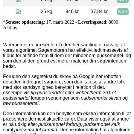
25 kg
946 kr.
37,84 kr.
Køb
*
Seneste opdatering
: 17. marts 2022 -
Leveringssted
: 8000
Aarhus
Varerne der er præsenteret i den her samling er udvalgt af
vores algoritme. Søgemotoren har effektivt ledt massevis af
tilbud for at finde frem til dem der minder om pudsemørtel, og
som den af den grund estimerer matcher din søgeintention
bedst.
Foruden den søgetekst du skrev på Google har robotten
desuden indregnet søgeord, som den kan se at andre folk
med stor sandsynlighed benytter i relation til det,
eksempelvis
lip pudsemørtel
eller
weber.therm 261 ef
pudsemørtel
foruden vendinger som
pudsemørtel silvan
og
raw pudsemørtel
.
Den information kan den benytte som ekstra information til at
præsentere de mest aktuelle varer. Data viser også at andre
er på udkig efter
pudsemørtel forbrug
,
pudsemørtel kalk
samt
pudsemørtel tørretid
. Denne information har algoritmen