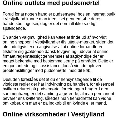
Online outlets med pudsemørtel
Forud for at nogen handler pudsemørtel hos en internet butik
i Vestjylland kunne man ideelt set gennemløbe deres
handelsbetingelser, dog er det normalt ikke særlig
spændende.
En anden valgmulighed kan være at finde ud af hvorvidt
online shoppen i Vestjylland er tilsluttet e-mærket, siden det
almindeligvis er en angivelse af at online forhandleren
tilslutter sig gældende dansk lovgivning, udover at online
firmaet regelmæssigt gennemses af sagkyndige der er
meget bekendte med bestemmelserne på området. Dette er
en god anledning til assistance, for så vidt du oplever
problemstillinger med pudsemørtel med dit køb.
Desuden foreslåes det at du er hensynstagende til de
vigtigste regler der har indvirkning på handlen, for eksempel
hvilken returret på pudsemørtel forretningen bruger. I den
sammenhæng er det samtidig afgørende, at man permanent
bevarer ens kvittering, således man fremadrettet kan vidne
om købet, om man er på indkøb til en kvinde eller mand.
Online virksomheder i Vestjylland