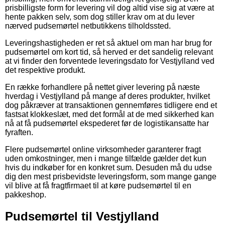
prisbilligste form for levering vil dog altid vise sig at være at
hente pakken selv, som dog stiller krav om at du lever
nærved pudsemørtel netbutikkens tilholdssted.
Leveringshastigheden er ret så aktuel om man har brug for
pudsemørtel om kort tid, så herved er det sandelig relevant
at vi finder den forventede leveringsdato for Vestjylland ved
det respektive produkt.
En række forhandlere på nettet giver levering på næste
hverdag i Vestjylland på mange af deres produkter, hvilket
dog påkræver at transaktionen gennemføres tidligere end et
fastsat klokkeslæt, med det formål at de med sikkerhed kan
nå at få pudsemørtel ekspederet før de logistikansatte har
fyraften.
Flere pudsemørtel online virksomheder garanterer fragt
uden omkostninger, men i mange tilfælde gælder det kun
hvis du indkøber for en konkret sum. Desuden må du udse
dig den mest prisbevidste leveringsform, som mange gange
vil blive at få fragtfirmaet til at køre pudsemørtel til en
pakkeshop.
Pudsemørtel til Vestjylland