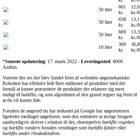
601
12,0
50 liter
kr.
kr.
/l
658
13,1
50 liter
kr.
kr.
/l
669
13,3
50 liter
kr.
kr.
/l
369
36,8
10 liter
kr.
kr.
/l
*
Seneste opdatering
: 17. marts 2022 -
Leveringssted
: 8000
Aarhus
Varerne der ses her blev fundet frem af websitets søgemekaniske.
Robotten har effektivt ledt flere millioner af produkter med det
formål at kunne præsentere de produkter der relaterer sig mest
muligt til barkflis, og som algoritmen af den grund regner sig frem til
at du vil kunne lide.
Foruden de søgeord du har indtastet på Google har søgemotoren
ligeledes medtaget søgefraser, som den estimerer at øvrige brugere
sandsynligvis skriver i relation til det, eksempelvis
barkflis vognlæs
og
barkflis randers
foruden vendinger som
barkflis falster
eller
barkflis under rhododendron
.