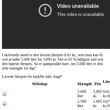
I skrivende stund er den laveste literpris 0,61 kr., som man kan få
ved at købe 5.000 liter for 3.095 kr. Det er 65 % billigere end ved
den højeste literpris. Så er spørgsmålet bare, om 5.000 liter er den
rette mængde for dig?
Laveste literpris for barkflis inkl. fragt*
Lite
Webshop
Mængde
Pris
5.000
3.095
0,61
liter
kr.
kr.
/l
2.500
1.695
0,67
liter
kr.
kr.
/l