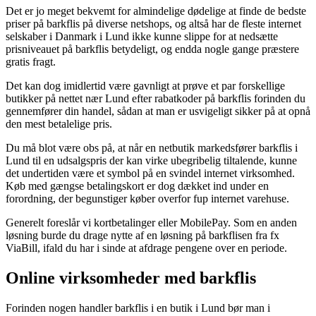
Det er jo meget bekvemt for almindelige dødelige at finde de bedste
priser på barkflis på diverse netshops, og altså har de fleste internet
selskaber i Danmark i Lund ikke kunne slippe for at nedsætte
prisniveauet på barkflis betydeligt, og endda nogle gange præstere
gratis fragt.
Det kan dog imidlertid være gavnligt at prøve et par forskellige
butikker på nettet nær Lund efter rabatkoder på barkflis forinden du
gennemfører din handel, sådan at man er usvigeligt sikker på at opnå
den mest betalelige pris.
Du må blot være obs på, at når en netbutik markedsfører barkflis i
Lund til en udsalgspris der kan virke ubegribelig tiltalende, kunne
det undertiden være et symbol på en svindel internet virksomhed.
Køb med gængse betalingskort er dog dækket ind under en
forordning, der begunstiger køber overfor fup internet varehuse.
Generelt foreslår vi kortbetalinger eller MobilePay. Som en anden
løsning burde du drage nytte af en løsning på barkflisen fra fx
ViaBill, ifald du har i sinde at afdrage pengene over en periode.
Online virksomheder med barkflis
Forinden nogen handler barkflis i en butik i Lund bør man i