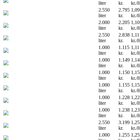
liter
kr.
kr.
/l
2.550
2.795
1,09
liter
kr.
kr.
/l
2.000
2.205
1,10
liter
kr.
kr.
/l
2.550
2.838
1,11
liter
kr.
kr.
/l
1.000
1.115
1,11
liter
kr.
kr.
/l
1.000
1.149
1,14
liter
kr.
kr.
/l
1.000
1.150
1,15
liter
kr.
kr.
/l
1.000
1.155
1,15
liter
kr.
kr.
/l
1.000
1.228
1,22
liter
kr.
kr.
/l
1.000
1.238
1,23
liter
kr.
kr.
/l
2.550
3.199
1,25
liter
kr.
kr.
/l
1.000
1.255
1,25