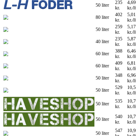
235
4,69
50 liter
kr.
kr.
/l
402
5,01
80 liter
kr.
kr.
/l
259
5,17
50 liter
kr.
kr.
/l
235
5,87
40 liter
kr.
kr.
/l
388
6,46
60 liter
kr.
kr.
/l
409
6,81
60 liter
kr.
kr.
/l
348
6,96
50 liter
kr.
kr.
/l
529
10,5
50 liter
kr.
kr.
/l
535
10,7
50 liter
kr.
kr.
/l
540
10,7
50 liter
kr.
kr.
/l
547
10,9
50 liter
kr.
kr.
/l