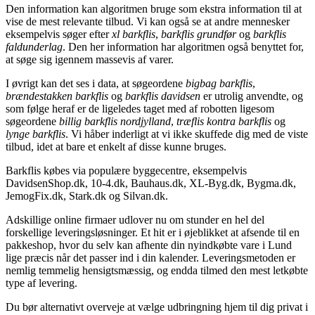
Den information kan algoritmen bruge som ekstra information til at
vise de mest relevante tilbud. Vi kan også se at andre mennesker
eksempelvis søger efter
xl barkflis
,
barkflis grundfør
og
barkflis
faldunderlag
. Den her information har algoritmen også benyttet for,
at søge sig igennem massevis af varer.
I øvrigt kan det ses i data, at søgeordene
bigbag barkflis
,
brændestakken barkflis
og
barkflis davidsen
er utrolig anvendte, og
som følge heraf er de ligeledes taget med af robotten ligesom
søgeordene
billig barkflis nordjylland
,
træflis kontra barkflis
og
lynge barkflis
. Vi håber inderligt at vi ikke skuffede dig med de viste
tilbud, idet at bare et enkelt af disse kunne bruges.
Barkflis købes via populære byggecentre, eksempelvis
DavidsenShop.dk, 10-4.dk, Bauhaus.dk, XL-Byg.dk, Bygma.dk,
JemogFix.dk, Stark.dk og Silvan.dk.
Adskillige online firmaer udlover nu om stunder en hel del
forskellige leveringsløsninger. Et hit er i øjeblikket at afsende til en
pakkeshop, hvor du selv kan afhente din nyindkøbte vare i Lund
lige præcis når det passer ind i din kalender. Leveringsmetoden er
nemlig temmelig hensigtsmæssig, og endda tilmed den mest letkøbte
type af levering.
Du bør alternativt overveje at vælge udbringning hjem til dig privat i