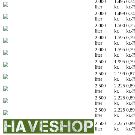
2.000
1.495
0,74
liter
kr.
kr.
/l
2.000
1.499
0,74
liter
kr.
kr.
/l
2.000
1.500
0,75
liter
kr.
kr.
/l
2.000
1.595
0,79
liter
kr.
kr.
/l
2.000
1.595
0,79
liter
kr.
kr.
/l
2.500
1.995
0,79
liter
kr.
kr.
/l
2.500
2.199
0,87
liter
kr.
kr.
/l
2.500
2.225
0,89
liter
kr.
kr.
/l
2.500
2.225
0,89
liter
kr.
kr.
/l
2.500
2.225
0,89
liter
kr.
kr.
/l
2.500
2.225
0,89
liter
kr.
kr.
/l