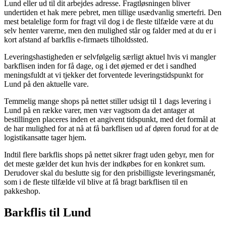
Lund eller ud til dit arbejdes adresse. Fragtløsningen bliver
undertiden et hak mere pebret, men tillige usædvanlig smertefri. Den
mest betalelige form for fragt vil dog i de fleste tilfælde være at du
selv henter varerne, men den mulighed står og falder med at du er i
kort afstand af barkflis e-firmaets tilholdssted.
Leveringshastigheden er selvfølgelig særligt aktuel hvis vi mangler
barkflisen inden for få dage, og i det øjemed er det i sandhed
meningsfuldt at vi tjekker det forventede leveringstidspunkt for
Lund på den aktuelle vare.
Temmelig mange shops på nettet stiller udsigt til 1 dags levering i
Lund på en række varer, men vær vagtsom da det antager at
bestillingen placeres inden et angivent tidspunkt, med det formål at
de har mulighed for at nå at få barkflisen ud af døren forud for at de
logistikansatte tager hjem.
Indtil flere barkflis shops på nettet sikrer fragt uden gebyr, men for
det meste gælder det kun hvis der indkøbes for en konkret sum.
Derudover skal du beslutte sig for den prisbilligste leveringsmanér,
som i de fleste tilfælde vil blive at få bragt barkflisen til en
pakkeshop.
Barkflis til Lund