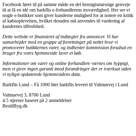
Facebook fører til på samme måde en del hensigtsmæssige genveje
til at få en idé om barkflis e-forhandlerens troværdighed. Her ser vi
nogle e-butikker som giver kunderne mulighed for at notere en kritik
af købsoplevelsen, hvilket desuden må anvendes til vurdering af
kundernes tilfredshed.
Dette website er finansieret af indtægter fra annoncer. Vi har
samarbejder med en gruppe af forretninger på nettet hvor vi
promoverer butikkernes varer, og indhenter kommission forudsat en
bruger fra vores hjemmeside laver et køb.
Informationer om varer og online forhandlere værnes om hyppigt,
men vi giver ingen garanti imod forandringer der er iværksat siden
vi nyligst opdaterede hjemmesidens data.
Barkflis Lund
–
Få 1000 liter barkflis leveret til Valmuevej i Lund
Valmuevej 3
,
8700
Lund
4.5
stjerner baseret på
2
anmeldelser
BestilByg.dk