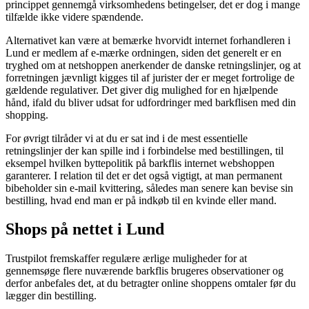
princippet gennemgå virksomhedens betingelser, det er dog i mange
tilfælde ikke videre spændende.
Alternativet kan være at bemærke hvorvidt internet forhandleren i
Lund er medlem af e-mærke ordningen, siden det generelt er en
tryghed om at netshoppen anerkender de danske retningslinjer, og at
forretningen jævnligt kigges til af jurister der er meget fortrolige de
gældende regulativer. Det giver dig mulighed for en hjælpende
hånd, ifald du bliver udsat for udfordringer med barkflisen med din
shopping.
For øvrigt tilråder vi at du er sat ind i de mest essentielle
retningslinjer der kan spille ind i forbindelse med bestillingen, til
eksempel hvilken byttepolitik på barkflis internet webshoppen
garanterer. I relation til det er det også vigtigt, at man permanent
bibeholder sin e-mail kvittering, således man senere kan bevise sin
bestilling, hvad end man er på indkøb til en kvinde eller mand.
Shops på nettet i Lund
Trustpilot fremskaffer regulære ærlige muligheder for at
gennemsøge flere nuværende barkflis brugeres observationer og
derfor anbefales det, at du betragter online shoppens omtaler før du
lægger din bestilling.