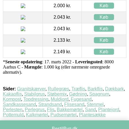
2.000 kr.
Køb
2.043 kr.
Køb
2.043 kr.
Køb
2.133 kr.
Køb
2.149 kr.
Køb
*
Seneste opdatering
: 17. marts 2022 -
Leveringssted
: 8000
Aarhus C -
Mængde
: 1.000 kg (eller nærmeste omregnede
alternativ).
Sider:
Granitskærver
,
Rullegræs
,
Træflis
,
Barkflis
,
Dækbark
,
Kakaoflis
,
Stabilgrus
,
Støbemix
,
Gødning
,
Spagnum
,
Kompost
,
Topdressing
,
Muldjord
,
Fugesand
,
Sandkassesand
,
Strandsand
,
Flisesand
,
Stenmel
,
Perlesten
,
Perlegrus
,
Flis
,
Bakkemørtel
,
Sand
,
Plantejord
,
Pottemuld
,
Kalkmørtel
,
Pudsemørtel
,
Plantesække
BestilByg.dk