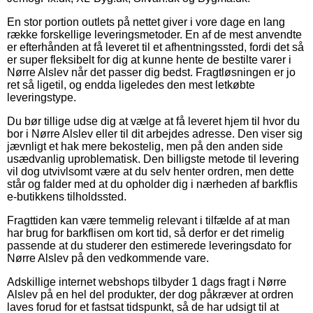
En stor portion outlets på nettet giver i vore dage en lang
række forskellige leveringsmetoder. En af de mest anvendte
er efterhånden at få leveret til et afhentningssted, fordi det så
er super fleksibelt for dig at kunne hente de bestilte varer i
Nørre Alslev når det passer dig bedst. Fragtløsningen er jo
ret så ligetil, og endda ligeledes den mest letkøbte
leveringstype.
Du bør tillige udse dig at vælge at få leveret hjem til hvor du
bor i Nørre Alslev eller til dit arbejdes adresse. Den viser sig
jævnligt et hak mere bekostelig, men på den anden side
usædvanlig uproblematisk. Den billigste metode til levering
vil dog utvivlsomt være at du selv henter ordren, men dette
står og falder med at du opholder dig i nærheden af barkflis
e-butikkens tilholdssted.
Fragttiden kan være temmelig relevant i tilfælde af at man
har brug for barkflisen om kort tid, så derfor er det rimelig
passende at du studerer den estimerede leveringsdato for
Nørre Alslev på den vedkommende vare.
Adskillige internet webshops tilbyder 1 dags fragt i Nørre
Alslev på en hel del produkter, der dog påkræver at ordren
laves forud for et fastsat tidspunkt, så de har udsigt til at