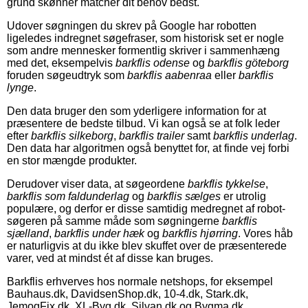
grund skønner matcher dit behov bedst.
Udover søgningen du skrev på Google har robotten
ligeledes indregnet søgefraser, som historisk set er nogle
som andre mennesker formentlig skriver i sammenhæng
med det, eksempelvis
barkflis odense
og
barkflis göteborg
foruden søgeudtryk som
barkflis aabenraa
eller
barkflis
lynge
.
Den data bruger den som yderligere information for at
præsentere de bedste tilbud. Vi kan også se at folk leder
efter
barkflis silkeborg
,
barkflis trailer
samt
barkflis underlag
.
Den data har algoritmen også benyttet for, at finde vej forbi
en stor mængde produkter.
Derudover viser data, at søgeordene
barkflis tykkelse
,
barkflis som faldunderlag
og
barkflis sælges
er utrolig
populære, og derfor er disse samtidig medregnet af robot-
søgeren på samme måde som søgningerne
barkflis
sjælland
,
barkflis under hæk
og
barkflis hjørring
. Vores håb
er naturligvis at du ikke blev skuffet over de præsenterede
varer, ved at mindst ét af disse kan bruges.
Barkflis erhverves hos normale netshops, for eksempel
Bauhaus.dk, DavidsenShop.dk, 10-4.dk, Stark.dk,
JemogFix.dk, XL-Byg.dk, Silvan.dk og Bygma.dk.