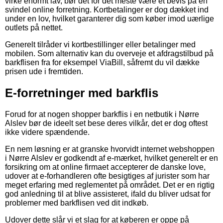
virke enormt lav, bør det for det meste være et bevis på en
svindel online forretning. Kortbetalinger er dog dækket ind
under en lov, hvilket garanterer dig som køber imod uærlige
outlets på nettet.
Generelt tilråder vi kortbestillinger eller betalinger med
mobilen. Som alternativ kan du overveje et afdragstilbud på
barkflisen fra for eksempel ViaBill, såfremt du vil dække
prisen ude i fremtiden.
E-forretninger med barkflis
Forud for at nogen shopper barkflis i en netbutik i Nørre
Alslev bør de ideelt set bese deres vilkår, det er dog oftest
ikke videre spændende.
En nem løsning er at granske hvorvidt internet webshoppen
i Nørre Alslev er godkendt af e-mærket, hvilket generelt er en
forsikring om at online firmaet accepterer de danske love,
udover at e-forhandleren ofte besigtiges af jurister som har
meget erfaring med reglementet på området. Det er en rigtig
god anledning til at blive assisteret, ifald du bliver udsat for
problemer med barkflisen ved dit indkøb.
Udover dette slår vi et slag for at køberen er oppe på