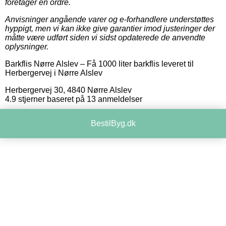
foretager en ordre.
Anvisninger angående varer og e-forhandlere understøttes
hyppigt, men vi kan ikke give garantier imod justeringer der
måtte være udført siden vi sidst opdaterede de anvendte
oplysninger.
Barkflis Nørre Alslev
–
Få 1000 liter barkflis leveret til
Herbergervej i Nørre Alslev
Herbergervej 30
,
4840
Nørre Alslev
4.9
stjerner baseret på
13
anmeldelser
BestilByg.dk