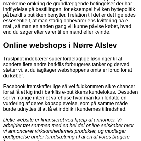
mærkerne omkring de grundlæggende betingelser der har
indflydelse på bestillingen, for eksempel hvilken byttepolitik
på barkflis butikken benytter. I relation til det er det ligeledes
essesentielt, at man stadig opbevarer ens kvittering på e-
mail, så man en anden gang vil kunne påvise købet, hvad
end du søger efter varer til en mand eller kvinde.
Online webshops i Nørre Alslev
Trustpilot indebærer super fordelagtige løsninger til at
sondere flere andre barkflis forbrugeres tanker og derved
støtter vi, at du iagttager webshoppens omtaler forud for at
du køber.
Facebook fremskaffer lige så vel fuldkommen sikre chancer
for at få et kig ind i barkflis e-butikkens kundefokus. Desuden
ser vi mange internet varehuse hvor man kan forfatte en
vurdering af deres købsoplevelse, som på samme måde
burde udnyttes til at få et indblik i kundernes tilfredshed.
Dette website er finansieret ved hjælp af annoncer. Vi
arbejder tæt sammen med en hel del online selskaber hvor
vi annoncerer virksomhedernes produkter, og modtager
godtgørelse under forudsætning af at en af vores brugere