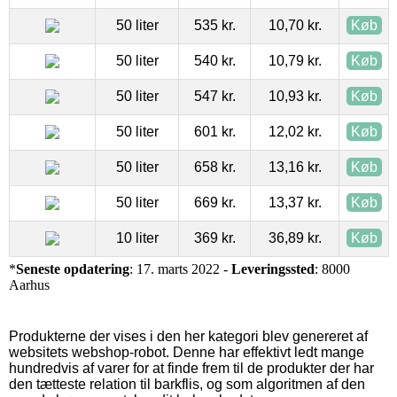
50 liter
535 kr.
10,70 kr.
Køb
50 liter
540 kr.
10,79 kr.
Køb
50 liter
547 kr.
10,93 kr.
Køb
50 liter
601 kr.
12,02 kr.
Køb
50 liter
658 kr.
13,16 kr.
Køb
50 liter
669 kr.
13,37 kr.
Køb
10 liter
369 kr.
36,89 kr.
Køb
*
Seneste opdatering
: 17. marts 2022 -
Leveringssted
: 8000
Aarhus
Produkterne der vises i den her kategori blev genereret af
websitets webshop-robot. Denne har effektivt ledt mange
hundredvis af varer for at finde frem til de produkter der har
den tætteste relation til barkflis, og som algoritmen af den