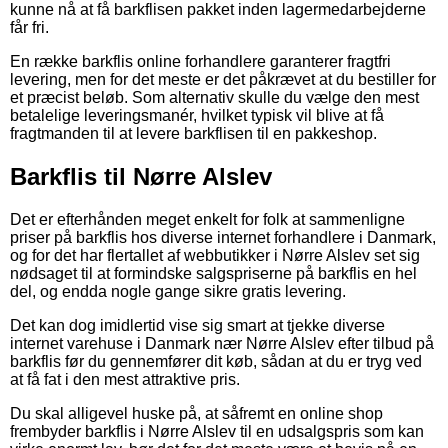
kunne nå at få barkflisen pakket inden lagermedarbejderne
får fri.
En række barkflis online forhandlere garanterer fragtfri
levering, men for det meste er det påkrævet at du bestiller for
et præcist beløb. Som alternativ skulle du vælge den mest
betalelige leveringsmanér, hvilket typisk vil blive at få
fragtmanden til at levere barkflisen til en pakkeshop.
Barkflis til Nørre Alslev
Det er efterhånden meget enkelt for folk at sammenligne
priser på barkflis hos diverse internet forhandlere i Danmark,
og for det har flertallet af webbutikker i Nørre Alslev set sig
nødsaget til at formindske salgspriserne på barkflis en hel
del, og endda nogle gange sikre gratis levering.
Det kan dog imidlertid vise sig smart at tjekke diverse
internet varehuse i Danmark nær Nørre Alslev efter tilbud på
barkflis før du gennemfører dit køb, sådan at du er tryg ved
at få fat i den mest attraktive pris.
Du skal alligevel huske på, at såfremt en online shop
frembyder barkflis i Nørre Alslev til en udsalgspris som kan