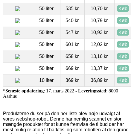
50 liter
535 kr.
10,70 kr.
Køb
50 liter
540 kr.
10,79 kr.
Køb
50 liter
547 kr.
10,93 kr.
Køb
50 liter
601 kr.
12,02 kr.
Køb
50 liter
658 kr.
13,16 kr.
Køb
50 liter
669 kr.
13,37 kr.
Køb
10 liter
369 kr.
36,89 kr.
Køb
*
Seneste opdatering
: 17. marts 2022 -
Leveringssted
: 8000
Aarhus
Produkterne du ser på den her liste blev nøje udvalgt af
vores webshop-robot. Denne har nemlig scannet en stor
mængde produkter for at kunne fremvise de tilbud der har
mest mulig relation til barkflis, og som robotten af den grund