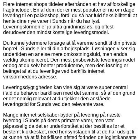
Flere internet shops tildeler efterhånden et hav af forskellige
fragtmetoder. En af dem der er mest populær er nu om dage
levering til en pakkeshop, fordi du så har fuld fleksibilitet til at
hente dine nye varer i Sunds når du har lyst.
Leveringsformen er jo ultra gnidningsløs, og oftest
derudover den mindst kostelige leveringsmodel.
Du kunne ydermere forsøge at få varerne sendt til din private
bopæl i Sunds eller til din arbejdsplads. Løsningen viser sig
undertiden en anelse mere omkostningsfuld, men endda
vældig ukompliceret. Den mest prisbevidste leveringsmodel
er dog at du selv henter produkterne, men den løsning er
betinget af at du lever lige ved barkflis internet
virksomhedens adresse.
Leveringsdygtigheden kan vise sig at være super central
ifald du behøver barkflisen med det samme, så af den grund
er det nemlig relevant at du tjekker den anslåede
leveringstid for Sunds ved den relevante vare.
Mange internet selskaber byder på levering på næste
hverdag i Sunds på deres primære varer, men vær
påpasselig da det er underforstået at der bestilles før et
bestemt klokkeslæt, med hensynstagen til at de har udsigt til
at kunne nå at få barkflisen afsted forinden de logistikansatte