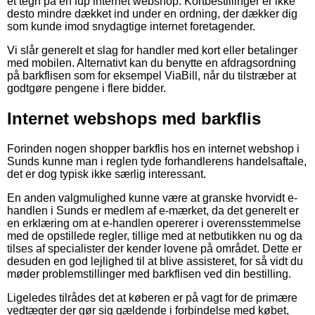
et tegn på en fup internet webshop. Kortbestillinger er ikke
desto mindre dækket ind under en ordning, der dækker dig
som kunde imod snydagtige internet foretagender.
Vi slår generelt et slag for handler med kort eller betalinger
med mobilen. Alternativt kan du benytte en afdragsordning
på barkflisen som for eksempel ViaBill, når du tilstræber at
godtgøre pengene i flere bidder.
Internet webshops med barkflis
Forinden nogen shopper barkflis hos en internet webshop i
Sunds kunne man i reglen tyde forhandlerens handelsaftale,
det er dog typisk ikke særlig interessant.
En anden valgmulighed kunne være at granske hvorvidt e-
handlen i Sunds er medlem af e-mærket, da det generelt er
en erklæring om at e-handlen opererer i overensstemmelse
med de opstillede regler, tillige med at netbutikken nu og da
tilses af specialister der kender lovene på området. Dette er
desuden en god lejlighed til at blive assisteret, for så vidt du
møder problemstillinger med barkflisen ved din bestilling.
Ligeledes tilrådes det at køberen er på vagt for de primære
vedtægter der gør sig gældende i forbindelse med købet,