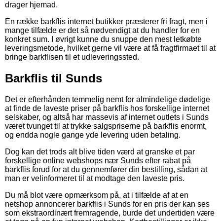
drager hjemad.
En række barkflis internet butikker præsterer fri fragt, men i
mange tilfælde er det så nødvendigt at du handler for en
konkret sum. I øvrigt kunne du snuppe den mest letkøbte
leveringsmetode, hvilket gerne vil være at få fragtfirmaet til at
bringe barkflisen til et udleveringssted.
Barkflis til Sunds
Det er efterhånden temmelig nemt for almindelige dødelige
at finde de laveste priser på barkflis hos forskellige internet
selskaber, og altså har massevis af internet outlets i Sunds
været tvunget til at trykke salgspriserne på barkflis enormt,
og endda nogle gange yde levering uden betaling.
Dog kan det trods alt blive tiden værd at granske et par
forskellige online webshops nær Sunds efter rabat på
barkflis forud for at du gennemfører din bestilling, sådan at
man er velinformeret til at modtage den laveste pris.
Du må blot være opmærksom på, at i tilfælde af at en
netshop annoncerer barkflis i Sunds for en pris der kan ses
som ekstraordinært fremragende, burde det undertiden være