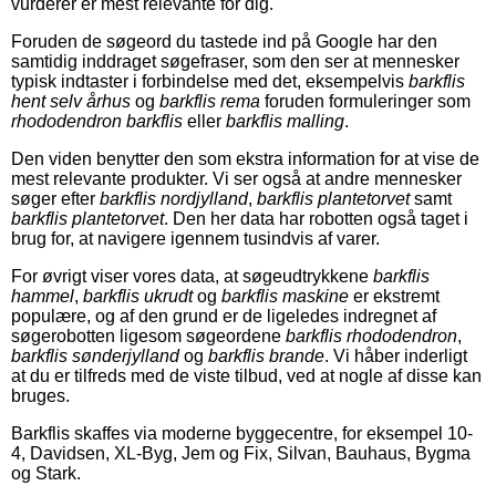
vurderer er mest relevante for dig.
Foruden de søgeord du tastede ind på Google har den
samtidig inddraget søgefraser, som den ser at mennesker
typisk indtaster i forbindelse med det, eksempelvis
barkflis
hent selv århus
og
barkflis rema
foruden formuleringer som
rhododendron barkflis
eller
barkflis malling
.
Den viden benytter den som ekstra information for at vise de
mest relevante produkter. Vi ser også at andre mennesker
søger efter
barkflis nordjylland
,
barkflis plantetorvet
samt
barkflis plantetorvet
. Den her data har robotten også taget i
brug for, at navigere igennem tusindvis af varer.
For øvrigt viser vores data, at søgeudtrykkene
barkflis
hammel
,
barkflis ukrudt
og
barkflis maskine
er ekstremt
populære, og af den grund er de ligeledes indregnet af
søgerobotten ligesom søgeordene
barkflis rhododendron
,
barkflis sønderjylland
og
barkflis brande
. Vi håber inderligt
at du er tilfreds med de viste tilbud, ved at nogle af disse kan
bruges.
Barkflis skaffes via moderne byggecentre, for eksempel 10-
4, Davidsen, XL-Byg, Jem og Fix, Silvan, Bauhaus, Bygma
og Stark.