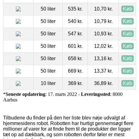
50 liter
535 kr.
10,70 kr.
Køb
50 liter
540 kr.
10,79 kr.
Køb
50 liter
547 kr.
10,93 kr.
Køb
50 liter
601 kr.
12,02 kr.
Køb
50 liter
658 kr.
13,16 kr.
Køb
50 liter
669 kr.
13,37 kr.
Køb
10 liter
369 kr.
36,89 kr.
Køb
*
Seneste opdatering
: 17. marts 2022 -
Leveringssted
: 8000
Aarhus
Tilbudene du finder på den her liste blev nøje udvalgt af
hjemmesidens robot. Robotten har hurtigt gennemsøgt flere
millioner af varer for at finde frem til de produkter der ligger
tæt op ad dækbark, og som robotten derfor føler er mest