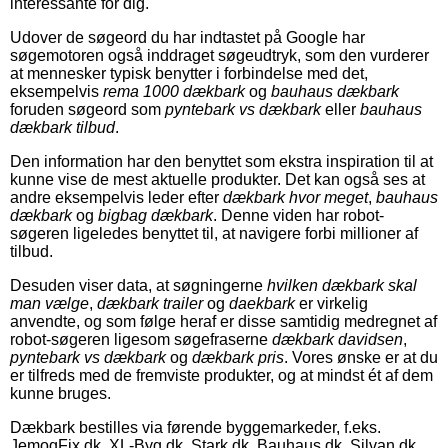
interessante for dig.
Udover de søgeord du har indtastet på Google har
søgemotoren også inddraget søgeudtryk, som den vurderer
at mennesker typisk benytter i forbindelse med det,
eksempelvis
rema 1000 dækbark
og
bauhaus dækbark
foruden søgeord som
pyntebark vs dækbark
eller
bauhaus
dækbark tilbud
.
Den information har den benyttet som ekstra inspiration til at
kunne vise de mest aktuelle produkter. Det kan også ses at
andre eksempelvis leder efter
dækbark hvor meget
,
bauhaus
dækbark
og
bigbag dækbark
. Denne viden har robot-
søgeren ligeledes benyttet til, at navigere forbi millioner af
tilbud.
Desuden viser data, at søgningerne
hvilken dækbark skal
man vælge
,
dækbark trailer
og
daekbark
er virkelig
anvendte, og som følge heraf er disse samtidig medregnet af
robot-søgeren ligesom søgefraserne
dækbark davidsen
,
pyntebark vs dækbark
og
dækbark pris
. Vores ønske er at du
er tilfreds med de fremviste produkter, og at mindst ét af dem
kunne bruges.
Dækbark bestilles via førende byggemarkeder, f.eks.
JemogFix.dk, XL-Byg.dk, Stark.dk, Bauhaus.dk, Silvan.dk,