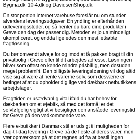
Bygma.dk, 10-4.dk og DavidsenShop.dk.
En stor portion internet varehuse foreslår nu om stunder
alverdens leveringsudgaver. En yndling er efterhånden
udleveringssteder, og så henter du bare dine produkter i
Greve den dag der passer dig. Metoden er jo ualmindeligt
ukompliceret, og endda ligeledes den mest letkøbte
fragtløsning.
Du bør omvendt afveje for og imod at få pakken bragt til din
privatbolig i Greve eller til dit arbejdes adresse. Løsningen
bliver som oftest en kende mindre prisbillig, men desuden
meget problemfri. Den billigste leveringsløsning vil dog altid
vise sig at være at hente varerne selv, som desværre er
betinget af at du opholder dig lige ved dækbark netbutikkens
arbejdslager.
Fragttiden er usædvanlig vital ifald du har behov for
dækbarken om et øjeblik, så med det formål er det
selvfølgelig vigtigt at vi besigtiger den anslåede leveringstid
for Greve på den vedkommende vare.
Flere e-butikker i Danmark stiller udsigt til muligheden for
dag-til-dag levering i Greve på de fleste af deres varer, men
vær opmærksom på at det regnes ud fra at bestillingen