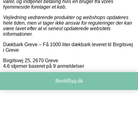
varer, og indtjener betaling hvis en bruger fra vores
hjemmeside foretager et køb.
Vejledning vedrørende produkter og webshops opdateres
hele tiden, men vi tager ikke ansvar for reguleringer der kan
være lavet efter at vi senest opdaterede websitets
informationer.
Dækbark Greve
–
Få 1000 liter dækbark leveret til Birgitsvej
i Greve
Birgitsvej 25
,
2670
Greve
4.6
stjerner baseret på
9
anmeldelser
BestilByg.dk