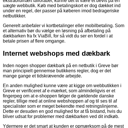
ekstraordinært favorabel, kunne det tit være et bevis på en
uægte webbutik. Køb med betalingskort er dog dækket ind
under en regel, der passer på køberen imod bedrageriske
netbutikker.
Generelt anbefaler vi kortbetalinger eller mobilbetaling. Som
et alternativ bør du vælge en løsning på afbetaling på
dækbarken fra fx ViaBill, for så vidt du ser en fordel i at
betale prisen af flere omgange.
Internet webshops med dækbark
Inden nogen shopper dækbark på en netbutik i Greve bør
man principielt gennemse butikkens regler, dog er det
mange gange et tidskrævende arbejde.
En anden mulighed kunne være at kigge om webbutikken i
Greve er verificeret af e-mærket, som almindeligvis er et
fingerpeg om at e-shoppen følger de gældende danske
regler, tillige med at online webshoppen af og til ses til af
specialister som er meget bekendte med retningslinjerne.
Dette er desuden en god mulighed for at få bistand, hvis du
bliver udsat for problemer med dækbarken ved dit indkøb.
Ydermere er det smart at kunden er opmærksom på de mest