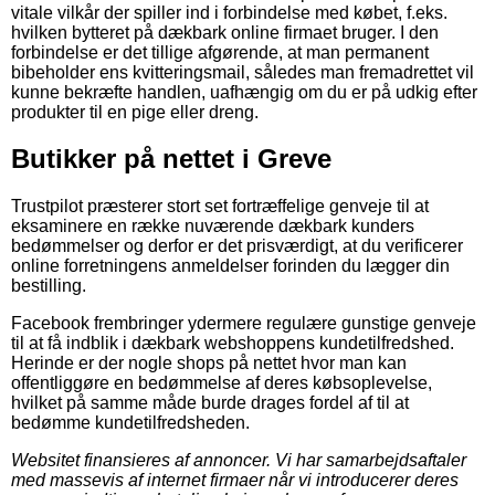
vitale vilkår der spiller ind i forbindelse med købet, f.eks.
hvilken bytteret på dækbark online firmaet bruger. I den
forbindelse er det tillige afgørende, at man permanent
bibeholder ens kvitteringsmail, således man fremadrettet vil
kunne bekræfte handlen, uafhængig om du er på udkig efter
produkter til en pige eller dreng.
Butikker på nettet i Greve
Trustpilot præsterer stort set fortræffelige genveje til at
eksaminere en række nuværende dækbark kunders
bedømmelser og derfor er det prisværdigt, at du verificerer
online forretningens anmeldelser forinden du lægger din
bestilling.
Facebook frembringer ydermere regulære gunstige genveje
til at få indblik i dækbark webshoppens kundetilfredshed.
Herinde er der nogle shops på nettet hvor man kan
offentliggøre en bedømmelse af deres købsoplevelse,
hvilket på samme måde burde drages fordel af til at
bedømme kundetilfredsheden.
Websitet finansieres af annoncer. Vi har samarbejdsaftaler
med massevis af internet firmaer når vi introducerer deres