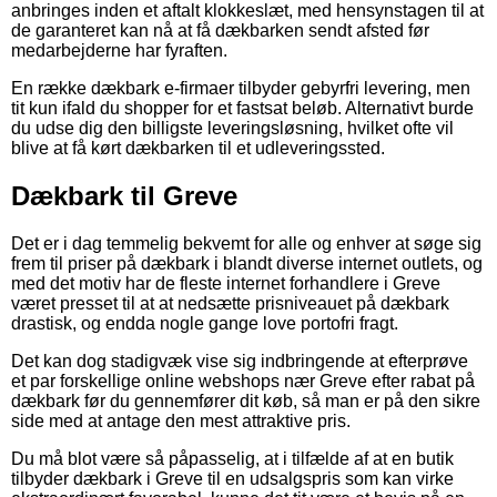
anbringes inden et aftalt klokkeslæt, med hensynstagen til at
de garanteret kan nå at få dækbarken sendt afsted før
medarbejderne har fyraften.
En række dækbark e-firmaer tilbyder gebyrfri levering, men
tit kun ifald du shopper for et fastsat beløb. Alternativt burde
du udse dig den billigste leveringsløsning, hvilket ofte vil
blive at få kørt dækbarken til et udleveringssted.
Dækbark til Greve
Det er i dag temmelig bekvemt for alle og enhver at søge sig
frem til priser på dækbark i blandt diverse internet outlets, og
med det motiv har de fleste internet forhandlere i Greve
været presset til at at nedsætte prisniveauet på dækbark
drastisk, og endda nogle gange love portofri fragt.
Det kan dog stadigvæk vise sig indbringende at efterprøve
et par forskellige online webshops nær Greve efter rabat på
dækbark før du gennemfører dit køb, så man er på den sikre
side med at antage den mest attraktive pris.
Du må blot være så påpasselig, at i tilfælde af at en butik
tilbyder dækbark i Greve til en udsalgspris som kan virke