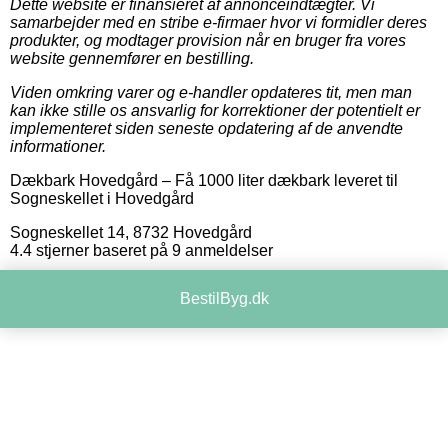
Dette website er finansieret af annonceindtægter. Vi
samarbejder med en stribe e-firmaer hvor vi formidler deres
produkter, og modtager provision når en bruger fra vores
website gennemfører en bestilling.
Viden omkring varer og e-handler opdateres tit, men man
kan ikke stille os ansvarlig for korrektioner der potentielt er
implementeret siden seneste opdatering af de anvendte
informationer.
Dækbark Hovedgård
–
Få 1000 liter dækbark leveret til
Sogneskellet i Hovedgård
Sogneskellet 14
,
8732
Hovedgård
4.4
stjerner baseret på
9
anmeldelser
BestilByg.dk