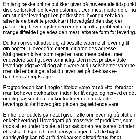
En lang række online butikker giver på nuværende tidspunkt
diverse forskellige leveringsformer. Den mest moderne er nu
om stunder levering til en pakkeshop, hvor du selv kan
afhente de bestilte produkter i Hovedgård den dag der
passer dig. Leveringsformen er nemlig ultra problemfri, og i
mange tilfælde ligeledes den mest letkøbte form for levering.
Du kan omvendt udse dig at bestille varerne til levering til
din bopæl i Hovedgård eller til dit arbejdes adresse.
Muligheden bliver som regel en tand mere pebret, men
endvidere særligt overkommelig. Den mest prisbevidste
leveringsudgave vil dog altid være at du selv henter varerne,
men det er betinget af at du lever tæt på dækbark e-
handlens arbejdslager.
Fragtperioden kan i nogle tilfælde være ret så vital forudsat
man behøver dækbarken inden for få dage, og herved er det
nemlig passende at du kontrollerer den anslåede
leveringstid for Hovedgård på den pågældende vare.
En hel del outlets på nettet giver løfte om levering på blot en
enkelt hverdag i Hovedgård på massevis af produkter, som
trods alt er underforstået at transaktionen realiseres forinden
et fastsat tidspunkt, med hensynstagen til at de højst
sandsynligt kan nå at få dækbarken afsted forud for at