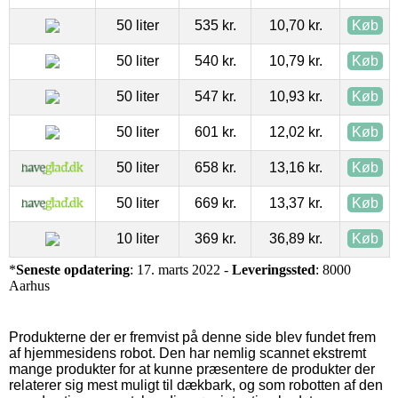
50 liter
535 kr.
10,70 kr.
Køb
50 liter
540 kr.
10,79 kr.
Køb
50 liter
547 kr.
10,93 kr.
Køb
50 liter
601 kr.
12,02 kr.
Køb
50 liter
658 kr.
13,16 kr.
Køb
50 liter
669 kr.
13,37 kr.
Køb
10 liter
369 kr.
36,89 kr.
Køb
*
Seneste opdatering
: 17. marts 2022 -
Leveringssted
: 8000
Aarhus
Produkterne der er fremvist på denne side blev fundet frem
af hjemmesidens robot. Den har nemlig scannet ekstremt
mange produkter for at kunne præsentere de produkter der
relaterer sig mest muligt til dækbark, og som robotten af den