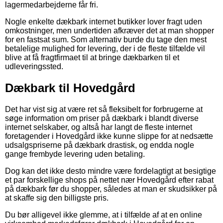
lagermedarbejderne får fri.
Nogle enkelte dækbark internet butikker lover fragt uden
omkostninger, men undertiden afkræver det at man shopper
for en fastsat sum. Som alternativ burde du tage den mest
betalelige mulighed for levering, der i de fleste tilfælde vil
blive at få fragtfirmaet til at bringe dækbarken til et
udleveringssted.
Dækbark til Hovedgård
Det har vist sig at være ret så fleksibelt for forbrugerne at
søge information om priser på dækbark i blandt diverse
internet selskaber, og altså har langt de fleste internet
foretagender i Hovedgård ikke kunne slippe for at nedsætte
udsalgspriserne på dækbark drastisk, og endda nogle
gange frembyde levering uden betaling.
Dog kan det ikke desto mindre være fordelagtigt at besigtige
et par forskellige shops på nettet nær Hovedgård efter rabat
på dækbark før du shopper, således at man er skudsikker på
at skaffe sig den billigste pris.
Du bør alligevel ikke glemme, at i tilfælde af at en online