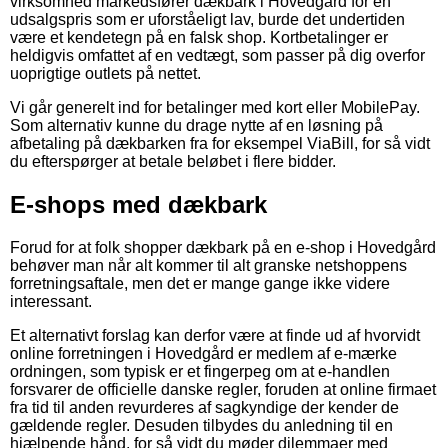
virksomhed markedsfører dækbark i Hovedgård for en
udsalgspris som er uforståeligt lav, burde det undertiden
være et kendetegn på en falsk shop. Kortbetalinger er
heldigvis omfattet af en vedtægt, som passer på dig overfor
uoprigtige outlets på nettet.
Vi går generelt ind for betalinger med kort eller MobilePay.
Som alternativ kunne du drage nytte af en løsning på
afbetaling på dækbarken fra for eksempel ViaBill, for så vidt
du efterspørger at betale beløbet i flere bidder.
E-shops med dækbark
Forud for at folk shopper dækbark på en e-shop i Hovedgård
behøver man når alt kommer til alt granske netshoppens
forretningsaftale, men det er mange gange ikke videre
interessant.
Et alternativt forslag kan derfor være at finde ud af hvorvidt
online forretningen i Hovedgård er medlem af e-mærke
ordningen, som typisk er et fingerpeg om at e-handlen
forsvarer de officielle danske regler, foruden at online firmaet
fra tid til anden revurderes af sagkyndige der kender de
gældende regler. Desuden tilbydes du anledning til en
hjælpende hånd, for så vidt du møder dilemmaer med