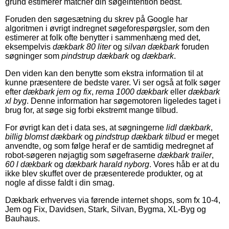
grund estimerer matcher din søgeintention bedst.
Foruden den søgesætning du skrev på Google har
algoritmen i øvrigt indregnet søgeforespørgsler, som den
estimerer at folk ofte benytter i sammenhæng med det,
eksempelvis
dækbark 80 liter
og
silvan dækbark
foruden
søgninger som
pindstrup dækbark
og
dækbark
.
Den viden kan den benytte som ekstra information til at
kunne præsentere de bedste varer. Vi ser også at folk søger
efter
dækbark jem og fix
,
rema 1000 dækbark
eller
dækbark
xl byg
. Denne information har søgemotoren ligeledes taget i
brug for, at søge sig forbi ekstremt mange tilbud.
For øvrigt kan det i data ses, at søgningerne
lidl dækbark
,
billig blomst dækbark
og
pindstrup dækbark tilbud
er meget
anvendte, og som følge heraf er de samtidig medregnet af
robot-søgeren nøjagtig som søgefraserne
dækbark trailer
,
60 l dækbark
og
dækbark harald nyborg
. Vores håb er at du
ikke blev skuffet over de præsenterede produkter, og at
nogle af disse faldt i din smag.
Dækbark erhverves via førende internet shops, som fx 10-4,
Jem og Fix, Davidsen, Stark, Silvan, Bygma, XL-Byg og
Bauhaus.