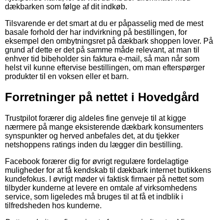
dækbarken som følge af dit indkøb.
Tilsvarende er det smart at du er påpasselig med de mest
basale forhold der har indvirkning på bestillingen, for
eksempel den ombytningsret på dækbark shoppen lover. På
grund af dette er det på samme måde relevant, at man til
enhver tid bibeholder sin faktura e-mail, så man når som
helst vil kunne eftervise bestillingen, om man efterspørger
produkter til en voksen eller et barn.
Forretninger på nettet i Hovedgård
Trustpilot forærer dig aldeles fine genveje til at kigge
nærmere på mange eksisterende dækbark konsumenters
synspunkter og herved anbefales det, at du tjekker
netshoppens ratings inden du lægger din bestilling.
Facebook forærer dig for øvrigt regulære fordelagtige
muligheder for at få kendskab til dækbark internet butikkens
kundefokus. I øvrigt møder vi faktisk firmaer på nettet som
tilbyder kunderne at levere en omtale af virksomhedens
service, som ligeledes må bruges til at få et indblik i
tilfredsheden hos kunderne.