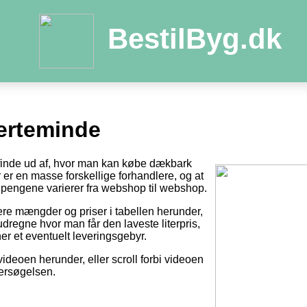
BestilByg.dk
erteminde
t finde ud af, hvor man kan købe dækbark
der er en masse forskellige forhandlere, og at
pengene varierer fra webshop til webshop.
tere mængder og priser i tabellen herunder,
dregne hvor man får den laveste literpris,
er et eventuelt leveringsgebyr.
videoen herunder, eller scroll forbi videoen
dersøgelsen.