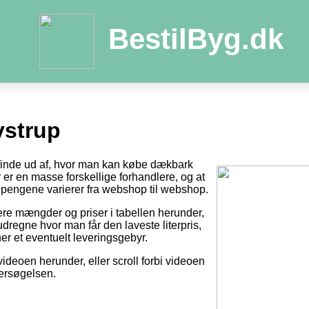
BestilByg.dk
strup
t finde ud af, hvor man kan købe dækbark
der er en masse forskellige forhandlere, og at
pengene varierer fra webshop til webshop.
tere mængder og priser i tabellen herunder,
dregne hvor man får den laveste literpris,
er et eventuelt leveringsgebyr.
videoen herunder, eller scroll forbi videoen
dersøgelsen.