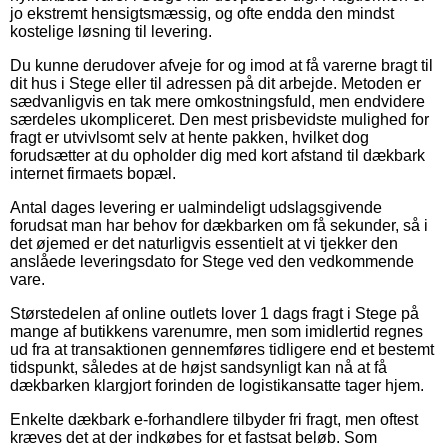
jo ekstremt hensigtsmæssig, og ofte endda den mindst
kostelige løsning til levering.
Du kunne derudover afveje for og imod at få varerne bragt til
dit hus i Stege eller til adressen på dit arbejde. Metoden er
sædvanligvis en tak mere omkostningsfuld, men endvidere
særdeles ukompliceret. Den mest prisbevidste mulighed for
fragt er utvivlsomt selv at hente pakken, hvilket dog
forudsætter at du opholder dig med kort afstand til dækbark
internet firmaets bopæl.
Antal dages levering er ualmindeligt udslagsgivende
forudsat man har behov for dækbarken om få sekunder, så i
det øjemed er det naturligvis essentielt at vi tjekker den
anslåede leveringsdato for Stege ved den vedkommende
vare.
Størstedelen af online outlets lover 1 dags fragt i Stege på
mange af butikkens varenumre, men som imidlertid regnes
ud fra at transaktionen gennemføres tidligere end et bestemt
tidspunkt, således at de højst sandsynligt kan nå at få
dækbarken klargjort forinden de logistikansatte tager hjem.
Enkelte dækbark e-forhandlere tilbyder fri fragt, men oftest
kræves det at der indkøbes for et fastsat beløb. Som