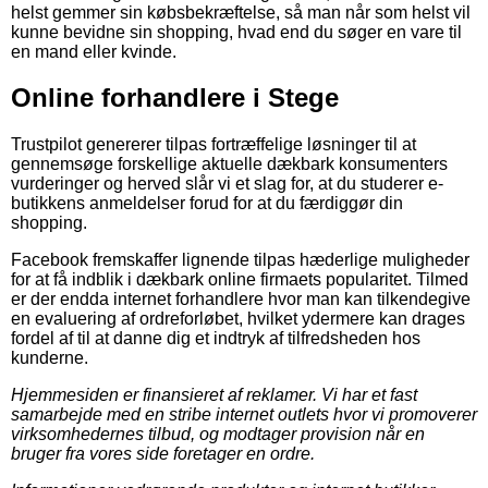
helst gemmer sin købsbekræftelse, så man når som helst vil
kunne bevidne sin shopping, hvad end du søger en vare til
en mand eller kvinde.
Online forhandlere i Stege
Trustpilot genererer tilpas fortræffelige løsninger til at
gennemsøge forskellige aktuelle dækbark konsumenters
vurderinger og herved slår vi et slag for, at du studerer e-
butikkens anmeldelser forud for at du færdiggør din
shopping.
Facebook fremskaffer lignende tilpas hæderlige muligheder
for at få indblik i dækbark online firmaets popularitet. Tilmed
er der endda internet forhandlere hvor man kan tilkendegive
en evaluering af ordreforløbet, hvilket ydermere kan drages
fordel af til at danne dig et indtryk af tilfredsheden hos
kunderne.
Hjemmesiden er finansieret af reklamer. Vi har et fast
samarbejde med en stribe internet outlets hvor vi promoverer
virksomhedernes tilbud, og modtager provision når en
bruger fra vores side foretager en ordre.