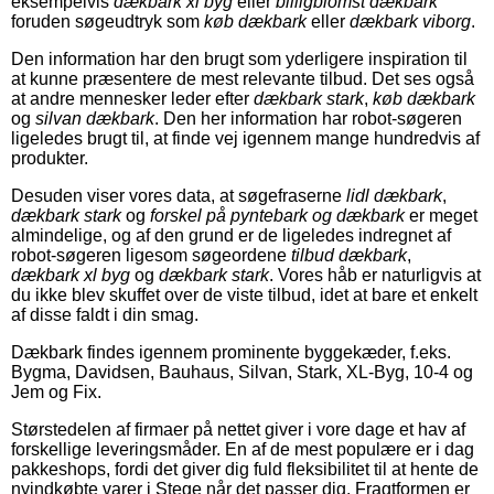
eksempelvis
dækbark xl byg
eller
billigblomst dækbark
foruden søgeudtryk som
køb dækbark
eller
dækbark viborg
.
Den information har den brugt som yderligere inspiration til
at kunne præsentere de mest relevante tilbud. Det ses også
at andre mennesker leder efter
dækbark stark
,
køb dækbark
og
silvan dækbark
. Den her information har robot-søgeren
ligeledes brugt til, at finde vej igennem mange hundredvis af
produkter.
Desuden viser vores data, at søgefraserne
lidl dækbark
,
dækbark stark
og
forskel på pyntebark og dækbark
er meget
almindelige, og af den grund er de ligeledes indregnet af
robot-søgeren ligesom søgeordene
tilbud dækbark
,
dækbark xl byg
og
dækbark stark
. Vores håb er naturligvis at
du ikke blev skuffet over de viste tilbud, idet at bare et enkelt
af disse faldt i din smag.
Dækbark findes igennem prominente byggekæder, f.eks.
Bygma, Davidsen, Bauhaus, Silvan, Stark, XL-Byg, 10-4 og
Jem og Fix.
Størstedelen af firmaer på nettet giver i vore dage et hav af
forskellige leveringsmåder. En af de mest populære er i dag
pakkeshops, fordi det giver dig fuld fleksibilitet til at hente de
nyindkøbte varer i Stege når det passer dig. Fragtformen er