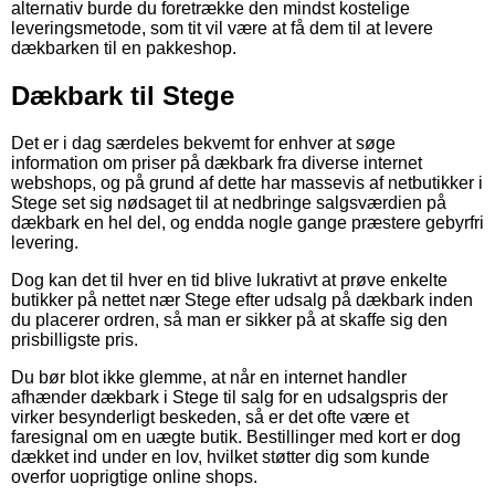
alternativ burde du foretrække den mindst kostelige
leveringsmetode, som tit vil være at få dem til at levere
dækbarken til en pakkeshop.
Dækbark til Stege
Det er i dag særdeles bekvemt for enhver at søge
information om priser på dækbark fra diverse internet
webshops, og på grund af dette har massevis af netbutikker i
Stege set sig nødsaget til at nedbringe salgsværdien på
dækbark en hel del, og endda nogle gange præstere gebyrfri
levering.
Dog kan det til hver en tid blive lukrativt at prøve enkelte
butikker på nettet nær Stege efter udsalg på dækbark inden
du placerer ordren, så man er sikker på at skaffe sig den
prisbilligste pris.
Du bør blot ikke glemme, at når en internet handler
afhænder dækbark i Stege til salg for en udsalgspris der
virker besynderligt beskeden, så er det ofte være et
faresignal om en uægte butik. Bestillinger med kort er dog
dækket ind under en lov, hvilket støtter dig som kunde
overfor uoprigtige online shops.