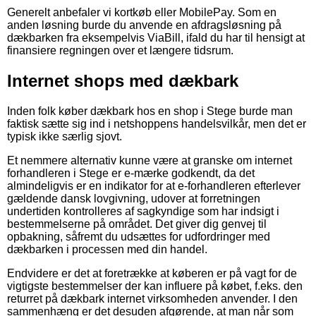
Generelt anbefaler vi kortkøb eller MobilePay. Som en
anden løsning burde du anvende en afdragsløsning på
dækbarken fra eksempelvis ViaBill, ifald du har til hensigt at
finansiere regningen over et længere tidsrum.
Internet shops med dækbark
Inden folk køber dækbark hos en shop i Stege burde man
faktisk sætte sig ind i netshoppens handelsvilkår, men det er
typisk ikke særlig sjovt.
Et nemmere alternativ kunne være at granske om internet
forhandleren i Stege er e-mærke godkendt, da det
almindeligvis er en indikator for at e-forhandleren efterlever
gældende dansk lovgivning, udover at forretningen
undertiden kontrolleres af sagkyndige som har indsigt i
bestemmelserne på området. Det giver dig genvej til
opbakning, såfremt du udsættes for udfordringer med
dækbarken i processen med din handel.
Endvidere er det at foretrække at køberen er på vagt for de
vigtigste bestemmelser der kan influere på købet, f.eks. den
returret på dækbark internet virksomheden anvender. I den
sammenhæng er det desuden afgørende, at man når som