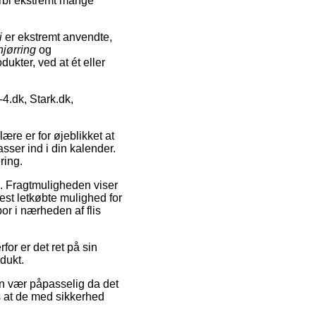
orbi ekstremt mange
i
er ekstremt anvendte,
 hjørring
og
dukter, ved at ét eller
4.dk, Stark.dk,
re er for øjeblikket at
asser ind i din kalender.
ring.
ob. Fragtmuligheden viser
st letkøbte mulighed for
bor i nærheden af flis
or er det ret på sin
dukt.
en vær påpasselig da det
s at de med sikkerhed