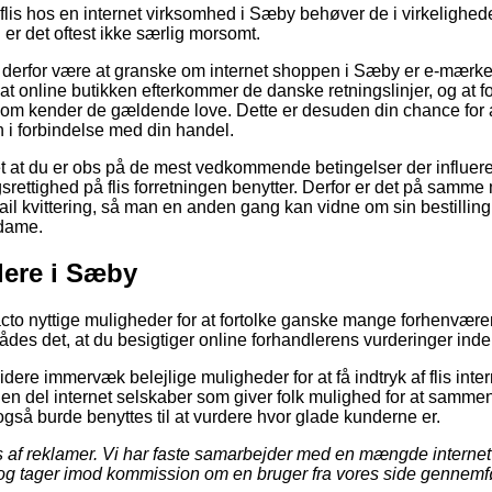
r flis hos en internet virksomhed i Sæby behøver de i virkelig
 er det oftest ikke særlig morsomt.
derfor være at granske om internet shoppen i Sæby er e-mærket
t online butikken efterkommer de danske retningslinjer, og at f
som kender de gældende love. Dette er desuden din chance for as
 i forbindelse med din handel.
et at du er obs på de mest vedkommende betingelser der influerer
ettighed på flis forretningen benytter. Derfor er det på samm
ail kvittering, så man en anden gang kan vidne om sin bestilling
 dame.
lere i Sæby
facto nyttige muligheder for at fortolke ganske mange forhenvære
lrådes det, at du besigtiger online forhandlerens vurderinger ind
ere immervæk belejlige muligheder for at få indtryk af flis int
 vi en del internet selskaber som giver folk mulighed for at sam
gså burde benyttes til at vurdere hvor glade kunderne er.
s af reklamer. Vi har faste samarbejder med en mængde interne
og tager imod kommission om en bruger fra vores side gennemfø