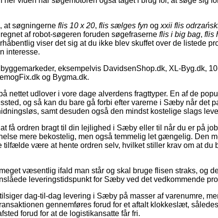
n her viden har søgemotoren også taget i brug for, at søge sig f
es, at søgningerne
flis 10 x 20
,
flis sælges fyn
og
xxii flis odrzańsk
dregnet af robot-søgeren foruden søgefraserne
flis i big bag
,
flis
rhåbentlig viser det sig at du ikke blev skuffet over de listede pro
n interesse.
le byggemarkeder, eksempelvis DavidsenShop.dk, XL-Byg.dk, 10-
JemogFix.dk og Bygma.dk.
nettet udlover i vore dage alverdens fragttyper. En af de populæ
ngssted, og så kan du bare gå forbi efter varerne i Sæby når det p
idningsløs, samt desuden også den mindst kostelige slags leve
 få ordren bragt til din lejlighed i Sæby eller til når du er på j
anelse mere bekostelig, men også temmelig let gængelig. Den me
te tilfælde være at hente ordren selv, hvilket stiller krav om at du 
get væsentlig ifald man står og skal bruge flisen straks, og derf
 anslåede leveringstidspunkt for Sæby ved det vedkommende pro
r tilsiger dag-til-dag levering i Sæby på masser af varenumre, m
transaktionen gennemføres forud for et aftalt klokkeslæt, sålede
fsted forud for at de logistikansatte får fri.