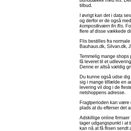
bunddække med flis
. De
tilbud.
I øvrigt kan det i data s
og derfor er de også me
kompostkværn fin flis
. Fo
flere af disse vækkede di
Flis bestilles fra norma
Bauhaus.dk, Silvan.dk, 
Temmelig mange shops på 
få leveret til et udleveri
Denne er altså vældig gn
Du kunne også udse dig at
sig i mange tilfælde en 
levering vil dog i de fles
netshoppens adresse.
Fragtperioden kan være me
plads at du efterser det
Adskillige online firmae
tager udgangspunkt i at 
kan nå at få flisen sendt a