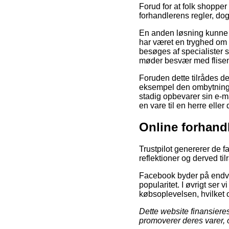
Forud for at folk shoppe
forhandlerens regler, dog
En anden løsning kunne 
har været en tryghed om a
besøges af specialister 
møder besvær med flisen
Foruden dette tilrådes d
eksempel den ombytningsr
stadig opbevarer sin e-m
en vare til en herre eller
Online forhand
Trustpilot genererer de 
reflektioner og derved ti
Facebook byder på endvid
popularitet. I øvrigt ser
købsoplevelsen, hvilket o
Dette website finansiere
promoverer deres varer, 