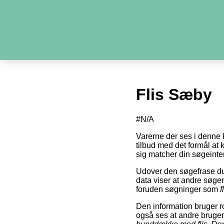
Flis Sæby
#N/A
Varerne der ses i denne 
tilbud med det formål at 
sig matcher din søgeinte
Udover den søgefrase du
data viser at andre søg
foruden søgninger som
f
Den information bruger ro
også ses at andre bruge