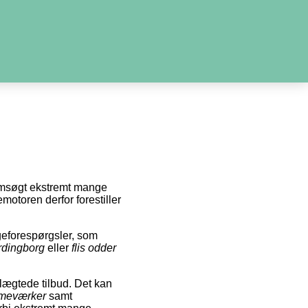
nemsøgt ekstremt mange
motoren derfor forestiller
geforespørgsler, som
ordingborg
eller
flis odder
slægtede tilbud. Det kan
varmeværker
samt