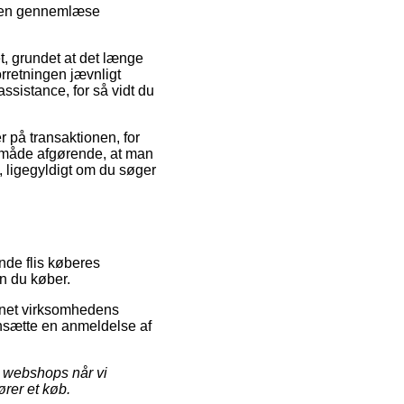
heden gennemlæse
, grundet at det længe
orretningen jævnligt
sistance, for så vidt du
 på transaktionen, for
e måde afgørende, at man
, ligegyldigt om du søger
nde flis køberes
en du køber.
ernet virksomhedens
mensætte en anmeldelse af
t webshops når vi
rer et køb.