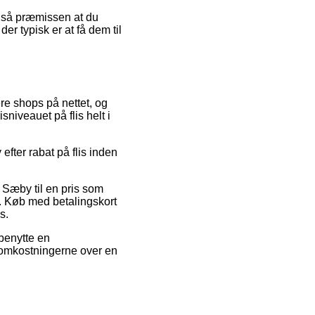
et så præmissen at du
er typisk er at få dem til
ere shops på nettet, og
sniveauet på flis helt i
fter rabat på flis inden
i Sæby til en pris som
p. Køb med betalingskort
s.
 benytte en
e omkostningerne over en