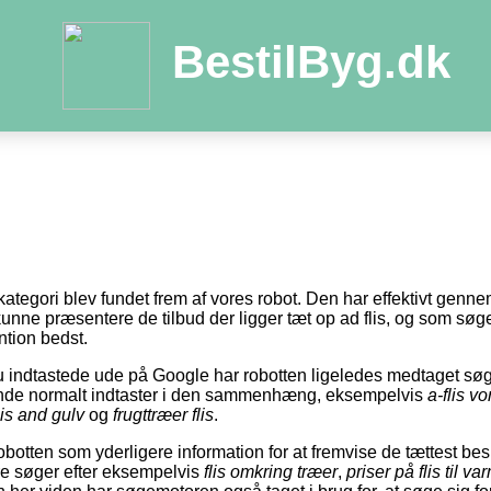
BestilByg.dk
kategori blev fundet frem af vores robot. Den har effektivt gen
kunne præsentere de tilbud der ligger tæt op ad flis, og som søge
ntion bedst.
 indtastede ude på Google har robotten ligeledes medtaget sø
ende normalt indtaster i den sammenhæng, eksempelvis
a-flis v
lis and gulv
og
frugttræer flis
.
botten som yderligere information for at fremvise de tættest be
re søger efter eksempelvis
flis omkring træer
,
priser på flis til 