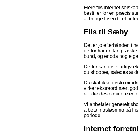
Flere flis internet selsk
bestiller for en præcis s
at bringe flisen til et udl
Flis til Sæby
Det er jo efterhånden i h
derfor har en lang række i
bund, og endda nogle ga
Derfor kan det stadigvæk 
du shopper, således at du
Du skal ikke desto mindre 
virker ekstraordinært go
er ikke desto mindre en d
Vi anbefaler generelt sho
afbetalingsløsning på fl
periode.
Internet forretn