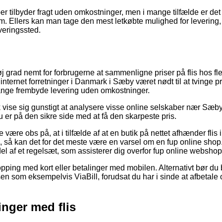
aber tilbyder fragt uden omkostninger, men i mange tilfælde er d
um. Ellers kan man tage den mest letkøbte mulighed for levering, d
everingssted.
øj grad nemt for forbrugerne at sammenligne priser på flis hos fl
nternet forretninger i Danmark i Sæby været nødt til at tvinge pri
nge frembyde levering uden omkostninger.
vise sig gunstigt at analysere visse online selskaber nær Sæby e
 er på den sikre side med at få den skarpeste pris.
være obs på, at i tilfælde af at en butik på nettet afhænder flis 
d, så kan det for det meste være en varsel om en fup online sho
el af et regelsæt, som assisterer dig overfor fup online webshop
pping med kort eller betalinger med mobilen. Alternativt bør du
isen som eksempelvis ViaBill, forudsat du har i sinde at afbetal
inger med flis