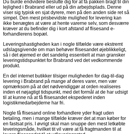
Du burde endvidere beslutte dig for at få pakken bragt til din
lejlighed i Brabrand eller ud på din arbejdsplads. Denne
viser sig typisk en sjat dyrere, men på den anden side ret så
simpel. Den mest prisbevidste mulighed for levering kan
ikke benægtes at være at hente varerne selv, som desværre
kræver at du befinder dig i kort afstand af flisesand e-
forhandlerens bopæl.
Leveringshastigheden kan i nogle tilfælde være ekstremt
udslagsgivende om man behøver flisesandet øjeblikkeligt,
så i det øjemed er det sandelig essentielt at man gransker
leveringstidspunktet for Brabrand ved det vedkommende
produkt.
En del internet butikker tilsiger muligheden for dag-til-dag
levering i Brabrand på mange af deres varer, men vær
opmærksom på at det nødvendiggør at orden realiseres
inden et nøjagtigt tidspunkt, med det formål at de har udsigt
til at kunne nå at få flisesandet ekspederet inden
logistikmedarbejderne har fri.
Nogle få flisesand online forhandlere yder fragt uden
betaling, men i mange tilfælde kræver det at man køber for
en fastsat pris. I øvrigt skal man snuppe den mest letkøbte
leveringsmåde, hvilket tit vil være at få fragtmanden til at