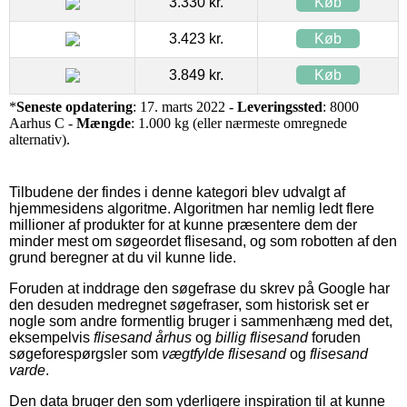
3.330 kr.
Køb
3.423 kr.
Køb
3.849 kr.
Køb
*
Seneste opdatering
: 17. marts 2022 -
Leveringssted
: 8000
Aarhus C -
Mængde
: 1.000 kg (eller nærmeste omregnede
alternativ).
Tilbudene der findes i denne kategori blev udvalgt af
hjemmesidens algoritme. Algoritmen har nemlig ledt flere
millioner af produkter for at kunne præsentere dem der
minder mest om søgeordet flisesand, og som robotten af den
grund beregner at du vil kunne lide.
Foruden at inddrage den søgefrase du skrev på Google har
den desuden medregnet søgefraser, som historisk set er
nogle som andre formentlig bruger i sammenhæng med det,
eksempelvis
flisesand århus
og
billig flisesand
foruden
søgeforespørgsler som
vægtfylde flisesand
og
flisesand
varde
.
Den data bruger den som yderligere inspiration til at kunne