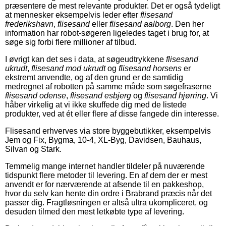
præsentere de mest relevante produkter. Det er også tydeligt
at mennesker eksempelvis leder efter
flisesand
frederikshavn
,
flisesand
eller
flisesand aalborg
. Den her
information har robot-søgeren ligeledes taget i brug for, at
søge sig forbi flere millioner af tilbud.
I øvrigt kan det ses i data, at søgeudtrykkene
flisesand
ukrudt
,
flisesand mod ukrudt
og
flisesand horsens
er
ekstremt anvendte, og af den grund er de samtidig
medregnet af robotten på samme måde som søgefraserne
flisesand odense
,
flisesand esbjerg
og
flisesand hjørring
. Vi
håber virkelig at vi ikke skuffede dig med de listede
produkter, ved at ét eller flere af disse fangede din interesse.
Flisesand erhverves via store byggebutikker, eksempelvis
Jem og Fix, Bygma, 10-4, XL-Byg, Davidsen, Bauhaus,
Silvan og Stark.
Temmelig mange internet handler tildeler på nuværende
tidspunkt flere metoder til levering. En af dem der er mest
anvendt er for nærværende at afsende til en pakkeshop,
hvor du selv kan hente din ordre i Brabrand præcis når det
passer dig. Fragtløsningen er altså ultra ukompliceret, og
desuden tilmed den mest letkøbte type af levering.