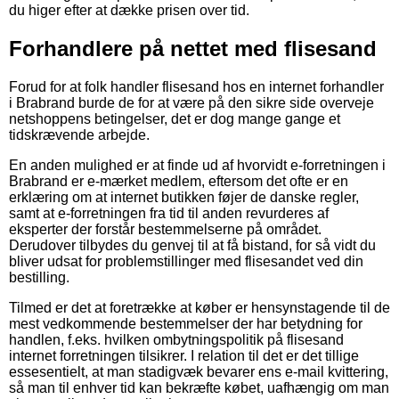
du higer efter at dække prisen over tid.
Forhandlere på nettet med flisesand
Forud for at folk handler flisesand hos en internet forhandler
i Brabrand burde de for at være på den sikre side overveje
netshoppens betingelser, det er dog mange gange et
tidskrævende arbejde.
En anden mulighed er at finde ud af hvorvidt e-forretningen i
Brabrand er e-mærket medlem, eftersom det ofte er en
erklæring om at internet butikken føjer de danske regler,
samt at e-forretningen fra tid til anden revurderes af
eksperter der forstår bestemmelserne på området.
Derudover tilbydes du genvej til at få bistand, for så vidt du
bliver udsat for problemstillinger med flisesandet ved din
bestilling.
Tilmed er det at foretrække at køber er hensynstagende til de
mest vedkommende bestemmelser der har betydning for
handlen, f.eks. hvilken ombytningspolitik på flisesand
internet forretningen tilsikrer. I relation til det er det tillige
essesentielt, at man stadigvæk bevarer ens e-mail kvittering,
så man til enhver tid kan bekræfte købet, uafhængig om man