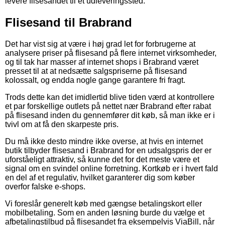
levere flisesandet til et udleveringssted.
Flisesand til Brabrand
Det har vist sig at være i høj grad let for forbrugerne at
analysere priser på flisesand på flere internet virksomheder,
og til tak har masser af internet shops i Brabrand været
presset til at at nedsætte salgspriserne på flisesand
kolossalt, og endda nogle gange garantere fri fragt.
Trods dette kan det imidlertid blive tiden værd at kontrollere
et par forskellige outlets på nettet nær Brabrand efter rabat
på flisesand inden du gennemfører dit køb, så man ikke er i
tvivl om at få den skarpeste pris.
Du må ikke desto mindre ikke overse, at hvis en internet
butik tilbyder flisesand i Brabrand for en udsalgspris der er
uforståeligt attraktiv, så kunne det for det meste være et
signal om en svindel online forretning. Kortkøb er i hvert fald
en del af et regulativ, hvilket garanterer dig som køber
overfor falske e-shops.
Vi foreslår generelt køb med gængse betalingskort eller
mobilbetaling. Som en anden løsning burde du vælge et
afbetalingstilbud på flisesandet fra eksempelvis ViaBill, når