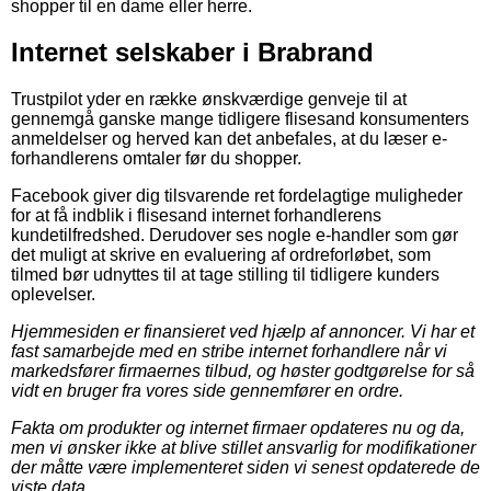
shopper til en dame eller herre.
Internet selskaber i Brabrand
Trustpilot yder en række ønskværdige genveje til at
gennemgå ganske mange tidligere flisesand konsumenters
anmeldelser og herved kan det anbefales, at du læser e-
forhandlerens omtaler før du shopper.
Facebook giver dig tilsvarende ret fordelagtige muligheder
for at få indblik i flisesand internet forhandlerens
kundetilfredshed. Derudover ses nogle e-handler som gør
det muligt at skrive en evaluering af ordreforløbet, som
tilmed bør udnyttes til at tage stilling til tidligere kunders
oplevelser.
Hjemmesiden er finansieret ved hjælp af annoncer. Vi har et
fast samarbejde med en stribe internet forhandlere når vi
markedsfører firmaernes tilbud, og høster godtgørelse for så
vidt en bruger fra vores side gennemfører en ordre.
Fakta om produkter og internet firmaer opdateres nu og da,
men vi ønsker ikke at blive stillet ansvarlig for modifikationer
der måtte være implementeret siden vi senest opdaterede de
viste data.