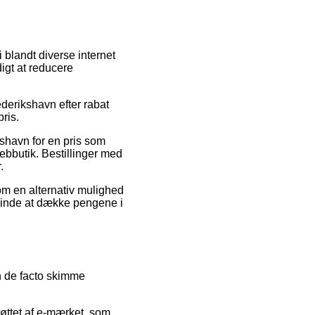
i blandt diverse internet
igt at reducere
rederikshavn efter rabat
ris.
kshavn for en pris som
bbutik. Bestillinger med
.
Som en alternativ mulighed
 sinde at dække pengene i
n de facto skimme
tøttet af e-mærket, som