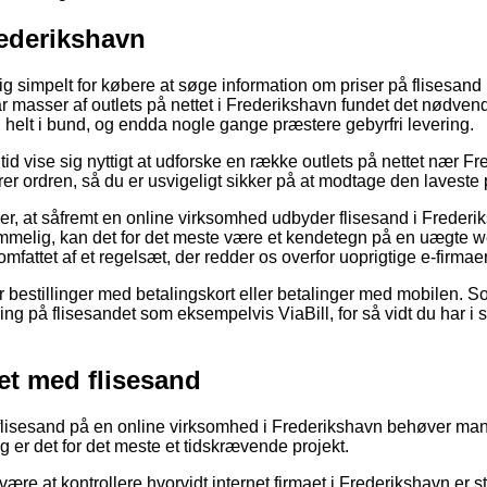
rederikshavn
tig simpelt for købere at søge information om priser på flisesand 
r masser af outlets på nettet i Frederikshavn fundet det nødvend
 helt i bund, og endda nogle gange præstere gebyrfri levering.
 tid vise sig nyttigt at udforske en række outlets på nettet nær F
rer ordren, så du er usvigeligt sikker på at modtage den laveste p
er, at såfremt en online virksomhed udbyder flisesand i Frederi
mmelig, kan det for det meste være et kendetegn på en uægte we
 omfattet af et regelsæt, der redder os overfor uoprigtige e-firmaer
for bestillinger med betalingskort eller betalinger med mobilen. 
ing på flisesandet som eksempelvis ViaBill, for så vidt du har i
et med flisesand
r flisesand på en online virksomhed i Frederikshavn behøver ma
g er det for det meste et tidskrævende projekt.
være at kontrollere hvorvidt internet firmaet i Frederikshavn er s