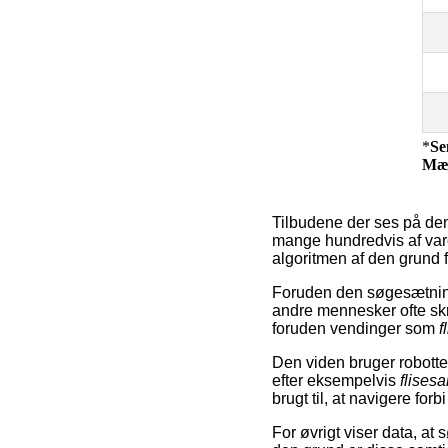
*
Se
Mæ
Tilbudene der ses på de
mange hundredvis af varer
algoritmen af den grund fo
Foruden den søgesætning
andre mennesker ofte skr
foruden vendinger som
f
Den viden bruger robotten
efter eksempelvis
flises
brugt til, at navigere for
For øvrigt viser data, at