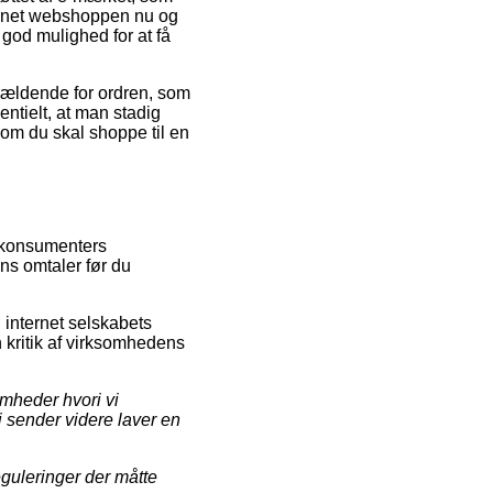
ternet webshoppen nu og
 god mulighed for at få
gældende for ordren, som
entielt, at man stadig
 om du skal shoppe til en
d konsumenters
ns omtaler før du
 internet selskabets
n kritik af virksomhedens
mheder hvori vi
i sender videre laver en
eguleringer der måtte