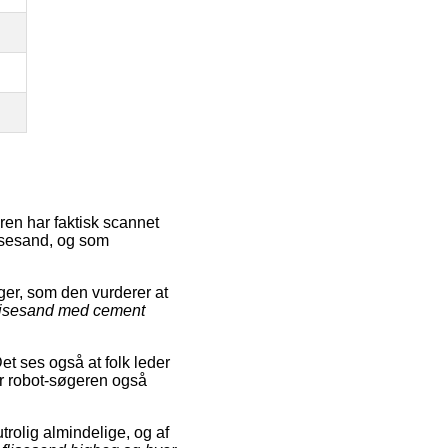
en har faktisk scannet
lisesand, og som
er, som den vurderer at
lisesand med cement
et ses også at folk leder
ar robot-søgeren også
utrolig almindelige, og af