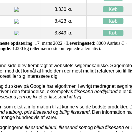
3.330 kr.
Køb
3.423 kr.
Køb
3.849 kr.
Køb
neste opdatering
: 17. marts 2022 -
Leveringssted
: 8000 Aarhus C -
ngde
: 1.000 kg (eller nærmeste omregnede alternativ).
nne side blev frembragt af websitets søgemekaniske. Søgemotor
 med det formål at finde dem der mest muligt relaterer sig til f
restiller sig interessere dig.
 du skrev på Google har algoritmen i øvrigt medregnet søgning
iver i den forbindelse, eksempelvis
flisesand nordjylland
eller
f
lisesand jem og fix
eller
flisesand xl byg
.
 som ekstra information til at kunne vise de bedste produkter. D
and aalborg
,
pris flisesand
og
billig flisesand
. Den information h
bi mange hundredvis af varer.
 søgningerne
flisesand tilbud
,
flisesand sort
og
bilka flisesand
er 