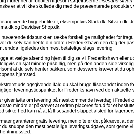
dig indregnet af robotten ligesom søgefraserne
flisesand silvan
ønske er at vi ikke skuffede dig med de præsenterede produkter,
neangivende byggebutikker, eksempelvis Stark.dk, Silvan.dk, J
gma.dk og DavidsenShop.dk.
å nuværende tidspunkt en række forskellige muligheder for frag
or du selv kan hente din ordre i Frederikshavn den dag der pas
mt endda ligeledes den mest betalelige slags levering.
gge at vælge afsending hjem til dig selv i Frederikshavn eller ud 
ligvis en sjat mindre prisbillig, men på den anden side virkeli
vivlsomt at du selv henter pakken, som desværre kræver at du op
hoppens hjemsted.
ekstremt udslagsgivende ifald du skal bruge flisesandet inden for 
esigtiger leveringstidspunktet for Frederikshavn ved den aktuelle 
ker giver løfte om levering på næstkommende hverdag i Frederi
esto mindre er påkrævet at ordren placeres forud for et beslutt
d sikkerhed kan nå at få flisesandet skippet afsted før lagerper
irmaer garanterer gratis levering, men ofte er det påkrævet at der
r du snuppe den mest betalelige leveringsudgave, som gerne vil 
afhentningssted.