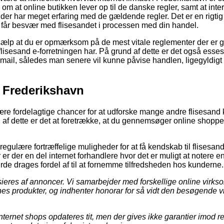
 om at online butikken lever op til de danske regler, samt at in
der har meget erfaring med de gældende regler. Det er en rigtig
du får besvær med flisesandet i processen med din handel.
hjælp at du er opmærksom på de mest vitale reglementer der er 
 flisesand e-forretningen har. På grund af dette er det også esses
-mail, således man senere vil kunne påvise handlen, ligegyldigt
i Frederikshavn
ulære fordelagtige chancer for at udforske mange andre flisesan
af dette er det at foretrække, at du gennemsøger online shoppe
gulære fortræffelige muligheder for at få kendskab til flisesand
r der en del internet forhandlere hvor det er muligt at notere e
de drages fordel af til at fornemme tilfredsheden hos kunderne.
eres af annoncer. Vi samarbejder med forskellige online virkso
nes produkter, og indhenter honorar for så vidt den besøgende v
ternet shops opdateres tit, men der gives ikke garantier imod r