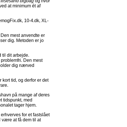
,
flisesand bigbag
og
hvor
 ved at minimum ét af
emogFix.dk, 10-4.dk, XL-
t. Den mest anvendte er
ser dig. Metoden er jo
til dit arbejde.
g problemfri. Den mest
holder dig nærved
kort tid, og derfor er det
vare.
kshavn på mange af deres
et tidspunkt, med
sonalet tager hjem.
 erhverves for et fastslået
være at få dem til at