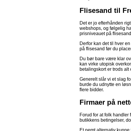
Flisesand til F
Det er jo efterhånden rig
webshops, og følgelig ha
prisniveauet på flisesand
Derfor kan det til hver en
på flisesand før du place
Du bør bare være klar ov
kan virke utopisk overko
betalingskort er trods alt
Generelt slår vi et slag 
burde du udnytte en løsn
flere bidder.
Firmaer på nett
Forud for at folk handle
butikkens betingelser, do
Et nemt alternativ kunne 