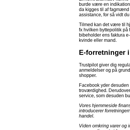
burde være en indikation
da kigges til af fagmænd 
assistance, for så vidt 
Tilmed kan det være til 
fx hvilken byttepolitik på
bibeholder ens faktura e
kvinde eller mand.
E-forretninger 
Trustpilot giver dig reg
anmeldelser og på grund 
shopper.
Facebook yder desuden re
troværdighed. Derudover e
service, som desuden bur
Vores hjemmeside finansi
introducerer forretninger
handel.
Viden omkring varer og in