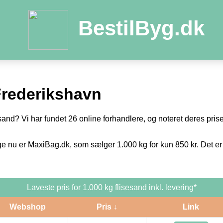
BestilByg.dk
Frederikshavn
sand? Vi har fundet 26 online forhandlere, og noteret deres priser
ge nu er MaxiBag.dk, som sælger 1.000 kg for kun 850 kr. Det er
Laveste pris for 1.000 kg flisesand inkl. levering*
Webshop
Pris ↓
Link