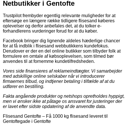
Netbutikker i Gentofte
Trustpilot frembyder egentlig relevante muligheder for at
eftersøge en længere række tidligere flisesand køberes
oplevelser og derfor anbefales det, at du tolker e-
forhandlerens vurderinger forud for at du køber.
Facebook bringer dig lignende aldeles hæderlige chancer
for at få indblik i flisesand webbutikkens kundefokus.
Derudover er der en del online butikker som tilbyder folk at
formulere en omtale af købsoplevelsen, som tilmed bør
anvendes til at fornemme kundetilfredsheden.
Vores side finansieres af reklameindtægter. Vi samarbejder
med adskillige online selskaber når vi introducerer
firmaernes tilbud, og indtjener betaling i tilfælde af at du
udfører en bestilling.
Fakta angående produkter og netshops opretholdes hyppigt,
men vi ønsker ikke at påtage os ansvaret for justeringer der
er lavet efter sidste opdatering af de anvendte data.
Flisesand Gentofte
–
Få 1000 kg flisesand leveret til
Gentoftegade i Gentofte