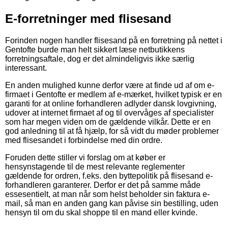
E-forretninger med flisesand
Forinden nogen handler flisesand på en forretning på nettet i
Gentofte burde man helt sikkert læse netbutikkens
forretningsaftale, dog er det almindeligvis ikke særlig
interessant.
En anden mulighed kunne derfor være at finde ud af om e-
firmaet i Gentofte er medlem af e-mærket, hvilket typisk er en
garanti for at online forhandleren adlyder dansk lovgivning,
udover at internet firmaet af og til overvåges af specialister
som har megen viden om de gældende vilkår. Dette er en
god anledning til at få hjælp, for så vidt du møder problemer
med flisesandet i forbindelse med din ordre.
Foruden dette stiller vi forslag om at køber er
hensynstagende til de mest relevante reglementer
gældende for ordren, f.eks. den byttepolitik på flisesand e-
forhandleren garanterer. Derfor er det på samme måde
essesentielt, at man når som helst beholder sin faktura e-
mail, så man en anden gang kan påvise sin bestilling, uden
hensyn til om du skal shoppe til en mand eller kvinde.