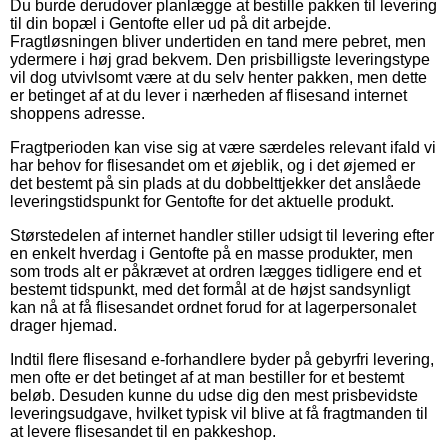
Du burde derudover planlægge at bestille pakken til levering
til din bopæl i Gentofte eller ud på dit arbejde.
Fragtløsningen bliver undertiden en tand mere pebret, men
ydermere i høj grad bekvem. Den prisbilligste leveringstype
vil dog utvivlsomt være at du selv henter pakken, men dette
er betinget af at du lever i nærheden af flisesand internet
shoppens adresse.
Fragtperioden kan vise sig at være særdeles relevant ifald vi
har behov for flisesandet om et øjeblik, og i det øjemed er
det bestemt på sin plads at du dobbelttjekker det anslåede
leveringstidspunkt for Gentofte for det aktuelle produkt.
Størstedelen af internet handler stiller udsigt til levering efter
en enkelt hverdag i Gentofte på en masse produkter, men
som trods alt er påkrævet at ordren lægges tidligere end et
bestemt tidspunkt, med det formål at de højst sandsynligt
kan nå at få flisesandet ordnet forud for at lagerpersonalet
drager hjemad.
Indtil flere flisesand e-forhandlere byder på gebyrfri levering,
men ofte er det betinget af at man bestiller for et bestemt
beløb. Desuden kunne du udse dig den mest prisbevidste
leveringsudgave, hvilket typisk vil blive at få fragtmanden til
at levere flisesandet til en pakkeshop.