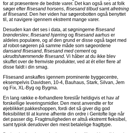
for at præsentere de bedste varer. Det kan også ses at folk
søger efter
flisesand horsens
,
flisesand tilbud
samt
afretning
af flisesand
. Den her viden har søgerobotten også benyttet
til, at navigere igennem ekstremt mange varer.
Desuden kan det ses i data, at søgningerne
flisesand
brønderslev
,
flisesand hjørring
og
flisesand aarhus
er
aldeles populære, og af den grund er disse også taget med
af robot-søgeren på samme måde som søgeordene
dansand flisesand
,
flisesand med cement
og
ukrudtshæmmende flisesand
. Vi håber at du ikke blev
skuffet over de fremviste produkter, ved at ét eller flere af
disse faldt i din smag.
Flisesand anskaffes igennem prominente byggecentre,
eksempelvis Davidsen, 10-4, Bauhaus, Stark, Silvan, Jem
og Fix, XL-Byg og Bygma.
En lang række e-forhandlere foreslår heldigvis et hav af
forskellige leveringsmidler. Den mest anvendte er for
øjeblikket pakkeshoppen, fordi det så giver dig god
fleksibilitet til at kunne afhente din ordre i Gentofte lige når
det passer dig. Fragtmuligheden er altså ekstremt fleksibel,
samt typisk derudover den mest betalelige fragttype.