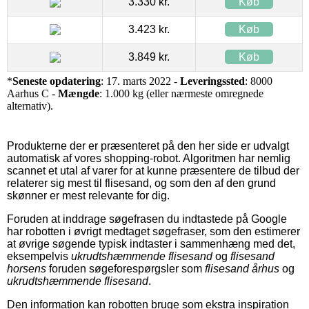
3.330 kr.
Køb
3.423 kr.
Køb
3.849 kr.
Køb
*
Seneste opdatering
: 17. marts 2022 -
Leveringssted
: 8000
Aarhus C -
Mængde
: 1.000 kg (eller nærmeste omregnede
alternativ).
Produkterne der er præsenteret på den her side er udvalgt
automatisk af vores shopping-robot. Algoritmen har nemlig
scannet et utal af varer for at kunne præsentere de tilbud der
relaterer sig mest til flisesand, og som den af den grund
skønner er mest relevante for dig.
Foruden at inddrage søgefrasen du indtastede på Google
har robotten i øvrigt medtaget søgefraser, som den estimerer
at øvrige søgende typisk indtaster i sammenhæng med det,
eksempelvis
ukrudtshæmmende flisesand
og
flisesand
horsens
foruden søgeforespørgsler som
flisesand århus
og
ukrudtshæmmende flisesand
.
Den information kan robotten bruge som ekstra inspiration