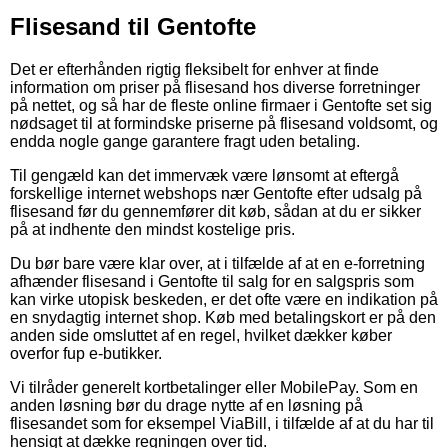
Flisesand til Gentofte
Det er efterhånden rigtig fleksibelt for enhver at finde
information om priser på flisesand hos diverse forretninger
på nettet, og så har de fleste online firmaer i Gentofte set sig
nødsaget til at formindske priserne på flisesand voldsomt, og
endda nogle gange garantere fragt uden betaling.
Til gengæld kan det immervæk være lønsomt at eftergå
forskellige internet webshops nær Gentofte efter udsalg på
flisesand før du gennemfører dit køb, sådan at du er sikker
på at indhente den mindst kostelige pris.
Du bør bare være klar over, at i tilfælde af at en e-forretning
afhænder flisesand i Gentofte til salg for en salgspris som
kan virke utopisk beskeden, er det ofte være en indikation på
en snydagtig internet shop. Køb med betalingskort er på den
anden side omsluttet af en regel, hvilket dækker køber
overfor fup e-butikker.
Vi tilråder generelt kortbetalinger eller MobilePay. Som en
anden løsning bør du drage nytte af en løsning på
flisesandet som for eksempel ViaBill, i tilfælde af at du har til
hensigt at dække regningen over tid.