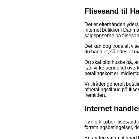
Flisesand til 
Det er efterhånden yderst
internet butikker i Danma
salgspriserne på flisesa
Det kan dog trods alt vis
du handler, således at ma
Du skal blot huske på, at
kan virke uendeligt over
betalingskort er imidlert
Vi tilråder generelt bet
afbetalingstilbud på flise
fremtiden.
Internet handle
Før folk køber flisesand 
forretningsbetingelser, 
En anden valgmulighed ku