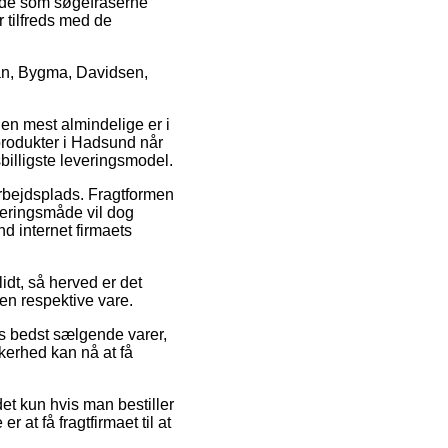
åde som søgefraserne
r tilfreds med de
an, Bygma, Davidsen,
Den mest almindelige er i
e produkter i Hadsund når
billigste leveringsmodel.
n arbejdsplads. Fragtformen
veringsmåde vil dog
d internet firmaets
lidt, så herved er det
en respektive vare.
es bedst sælgende varer,
kkerhed kan nå at få
et kun hvis man bestiller
 at få fragtfirmaet til at