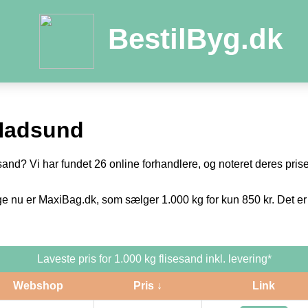
BestilByg.dk
Hadsund
sand? Vi har fundet 26 online forhandlere, og noteret deres priser
ge nu er MaxiBag.dk, som sælger 1.000 kg for kun 850 kr. Det er
Laveste pris for 1.000 kg flisesand inkl. levering*
Webshop
Pris ↓
Link