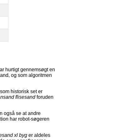
har hurtigt gennemsøgt en
esand, og som algoritmen
om historisk set er
nsand flisesand
foruden
an også se at andre
ation har robot-søgeren
sesand xl byg
er aldeles