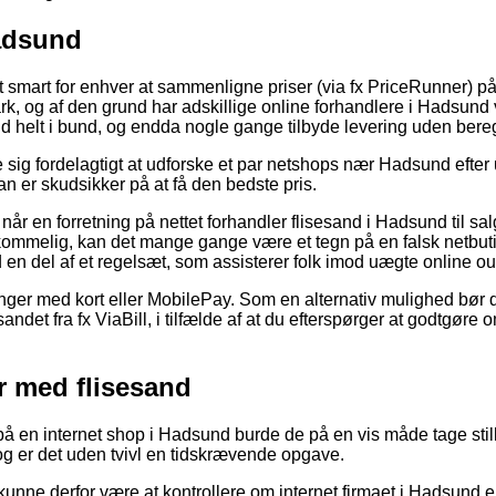
Hadsund
 smart for enhver at sammenligne priser (via fx PriceRunner) på 
rk, og af den grund har adskillige online forhandlere i Hadsund v
nd helt i bund, og endda nogle gange tilbyde levering uden bere
e sig fordelagtigt at udforske et par netshops nær Hadsund efter 
n er skudsikker på at få den bedste pris.
 når en forretning på nettet forhandler flisesand i Hadsund til sa
kommelig, kan det mange gange være et tegn på en falsk netbuti
id en del af et regelsæt, som assisterer folk imod uægte online out
alinger med kort eller MobilePay. Som en alternativ mulighed bør
sandet fra fx ViaBill, i tilfælde af at du efterspørger at godtgør
r med flisesand
på en internet shop i Hadsund burde de på en vis måde tage still
dog er det uden tvivl en tidskrævende opgave.
nne derfor være at kontrollere om internet firmaet i Hadsund er 