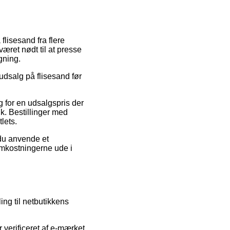
flisesand fra flere
æret nødt til at presse
gning.
udsalg på flisesand før
lg for en udsalgspris der
k. Bestillinger med
lets.
 du anvende et
e omkostningerne ude i
ing til netbutikkens
verificeret af e-mærket,