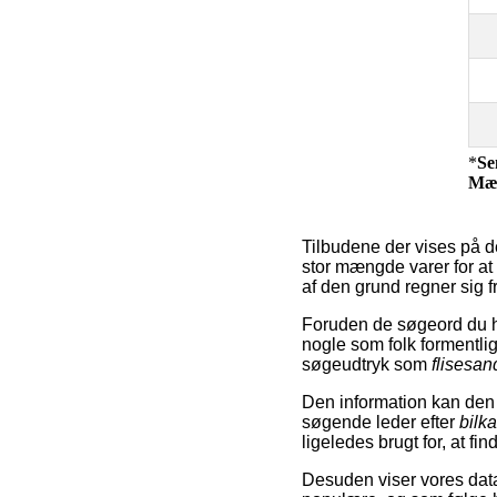
*
Se
Mæ
Tilbudene der vises på d
stor mængde varer for at 
af den grund regner sig f
Foruden de søgeord du ha
nogle som folk formentlig 
søgeudtryk som
flisesa
Den information kan den b
søgende leder efter
bilka
ligeledes brugt for, at fin
Desuden viser vores dat