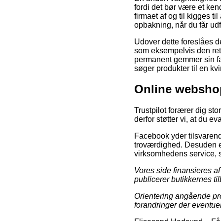
fordi det bør være et ken
firmaet af og til kigges t
opbakning, når du får ud
Udover dette foreslåes d
som eksempelvis den retur
permanent gemmer sin fak
søger produkter til en kv
Online websho
Trustpilot forærer dig sto
derfor støtter vi, at du 
Facebook yder tilsvarende
troværdighed. Desuden er
virksomhedens service, s
Vores side finansieres af
publicerer butikkernes ti
Orientering angående pro
forandringer der eventuelt