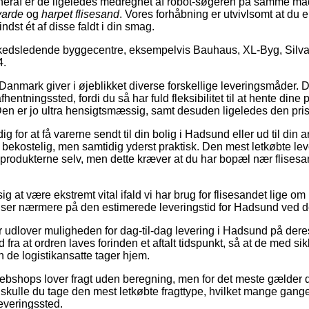
heraf er de ligeledes medregnet af robot-søgeren på samme m
varde
og
harpet flisesand
. Vores forhåbning er utvivlsomt at du e
indst ét af disse faldt i din smag.
kedsledende byggecentre, eksempelvis Bauhaus, XL-Byg, Silv
4.
Danmark giver i øjeblikket diverse forskellige leveringsmåder. 
afhentningssted, fordi du så har fuld fleksibilitet til at hente din
 Den er jo ultra hensigtsmæssig, samt desuden ligeledes den pris
dig for at få varerne sendt til din bolig i Hadsund eller ud til di
e bekostelig, men samtidig yderst praktisk. Den mest letkøbte le
 produkterne selv, men dette kræver at du har bopæl nær flisesan
g at være ekstremt vital ifald vi har brug for flisesandet lige om 
 ser nærmere på den estimerede leveringstid for Hadsund ved d
er udlover muligheden for dag-til-dag levering i Hadsund på der
 fra at ordren laves forinden et aftalt tidspunkt, så at de med si
en de logistikansatte tager hjem.
ebshops lover fragt uden beregning, men for det meste gælder d
 skulle du tage den mest letkøbte fragttype, hvilket mange gange er
leveringssted.