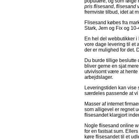
populære, og som følge 
pris flisesand
,
flisesand 
fremviste tilbud, idet at m
Flisesand købes fra mar
Stark, Jem og Fix og 10-
En hel del webbutikker i 
vore dage levering til et 
der er mulighed for det.
Du burde tillige beslutte 
bliver gerne en sjat mer
utvivlsomt være at hente
arbejdslager.
Leveringstiden kan vise si
særdeles passende at vi
Masser af internet firma
som alligevel er regnet ud
flisesandet klargjort ind
Nogle flisesand online w
for en fastsat sum. Ellers
køre flisesandet til et ud