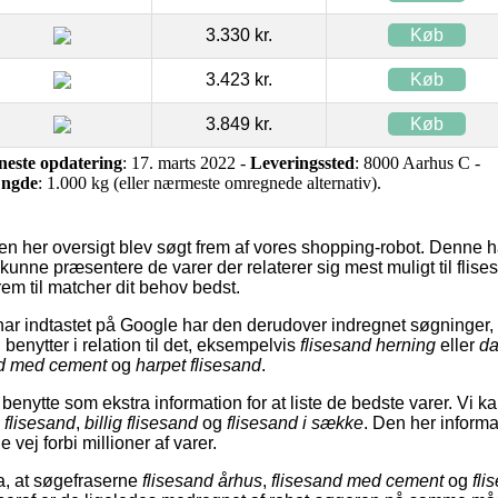
3.330 kr.
Køb
3.423 kr.
Køb
3.849 kr.
Køb
neste opdatering
: 17. marts 2022 -
Leveringssted
: 8000 Aarhus C -
ngde
: 1.000 kg (eller nærmeste omregnede alternativ).
en her oversigt blev søgt frem af vores shopping-robot. Denne 
kunne præsentere de varer der relaterer sig mest muligt til flis
rem til matcher dit behov bedst.
r indtastet på Google har den derudover indregnet søgninger, s
benytter i relation til det, eksempelvis
flisesand herning
eller
da
nd med cement
og
harpet flisesand
.
enytte som ekstra information for at liste de bedste varer. Vi k
 flisesand
,
billig flisesand
og
flisesand i sække
. Den her inform
de vej forbi millioner af varer.
a, at søgefraserne
flisesand århus
,
flisesand med cement
og
fli