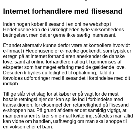
Internet forhandlere med flisesand
Inden nogen køber flisesand i en online webshop i
Hedehusene kan de i virkeligheden tyde virksomhedens
betingelser, men det er gerne ikke særlig interessant.
Et andet alternativ kunne derfor være at kontrollere hvorvidt
e-firmaet i Hedehusene er e-mærke godkendt, som typisk er
et tegn på at internet forhandleren anerkender de danske
love, samt at online forhandleren af og til gennemses af
eksperter som har meget erfaring med de gældende love.
Desuden tilbydes du lejlighed til opbakning, ifald du
forvoldes udfordringer med flisesandet i forbindelse med dit
indkøb.
Tillige slår vi et slag for at køber er på vagt for de mest
basale retningslinjer der kan spille ind i forbindelse med
transaktionen, for eksempel den returrettighed på flisesand
e-shoppen har. På grund af dette er det samtidig vigtigt, at
man permanent sikrer sin e-mail kvittering, således man altid
kan vidne om handlen, uafhængig om man skal shoppe til
en voksen eller et barn.