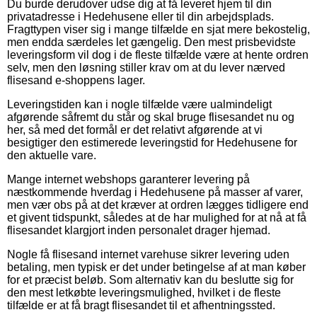
Du burde derudover udse dig at få leveret hjem til din
privatadresse i Hedehusene eller til din arbejdsplads.
Fragttypen viser sig i mange tilfælde en sjat mere bekostelig,
men endda særdeles let gængelig. Den mest prisbevidste
leveringsform vil dog i de fleste tilfælde være at hente ordren
selv, men den løsning stiller krav om at du lever nærved
flisesand e-shoppens lager.
Leveringstiden kan i nogle tilfælde være ualmindeligt
afgørende såfremt du står og skal bruge flisesandet nu og
her, så med det formål er det relativt afgørende at vi
besigtiger den estimerede leveringstid for Hedehusene for
den aktuelle vare.
Mange internet webshops garanterer levering på
næstkommende hverdag i Hedehusene på masser af varer,
men vær obs på at det kræver at ordren lægges tidligere end
et givent tidspunkt, således at de har mulighed for at nå at få
flisesandet klargjort inden personalet drager hjemad.
Nogle få flisesand internet varehuse sikrer levering uden
betaling, men typisk er det under betingelse af at man køber
for et præcist beløb. Som alternativ kan du beslutte sig for
den mest letkøbte leveringsmulighed, hvilket i de fleste
tilfælde er at få bragt flisesandet til et afhentningssted.