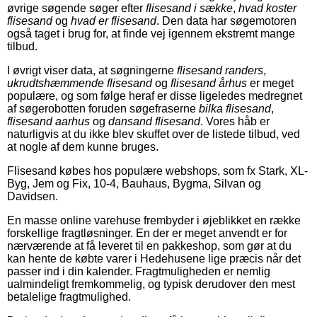
øvrige søgende søger efter
flisesand i sække
,
hvad koster
flisesand
og
hvad er flisesand
. Den data har søgemotoren
også taget i brug for, at finde vej igennem ekstremt mange
tilbud.
I øvrigt viser data, at søgningerne
flisesand randers
,
ukrudtshæmmende flisesand
og
flisesand århus
er meget
populære, og som følge heraf er disse ligeledes medregnet
af søgerobotten foruden søgefraserne
bilka flisesand
,
flisesand aarhus
og
dansand flisesand
. Vores håb er
naturligvis at du ikke blev skuffet over de listede tilbud, ved
at nogle af dem kunne bruges.
Flisesand købes hos populære webshops, som fx Stark, XL-
Byg, Jem og Fix, 10-4, Bauhaus, Bygma, Silvan og
Davidsen.
En masse online varehuse frembyder i øjeblikket en række
forskellige fragtløsninger. En der er meget anvendt er for
nærværende at få leveret til en pakkeshop, som gør at du
kan hente de købte varer i Hedehusene lige præcis når det
passer ind i din kalender. Fragtmuligheden er nemlig
ualmindeligt fremkommelig, og typisk derudover den mest
betalelige fragtmulighed.