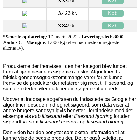
3.330 kr.
Køb
3.423 kr.
Køb
3.849 kr.
Køb
*
Seneste opdatering
: 17. marts 2022 -
Leveringssted
: 8000
Aarhus C -
Mængde
: 1.000 kg (eller nærmeste omregnede
alternativ).
Produkterne der fremvises i den her kategori blev fundet
frem af hjemmesidens søgemekaniske. Algoritmen har
faktisk gennemsøgt ekstremt mange varer for at kunne
fremvise de produkter der relaterer sig mest til flisesand, og
som den derfor føler matcher din søgeintention bedst.
Udover at inddrage søgefrasen du indtastede på Google har
algoritmen desuden indregnet søgeord, som data viser at
andre brugere sandsynligvis benytter i forbindelse med det,
eksempelvis
køb flisesand
eller
flisesand hjørring
foruden
søgeudtryk som
flisesand horsens
og
flisesand bigbag
.
Den viden har den benyttet som ekstra information til at
kunne vise de bedste produkter. Det er også tydeligt at