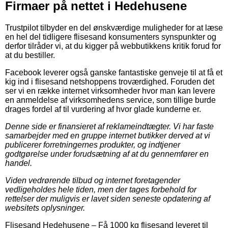
Firmaer på nettet i Hedehusene
Trustpilot tilbyder en del ønskværdige muligheder for at læse
en hel del tidligere flisesand konsumenters synspunkter og
derfor tilråder vi, at du kigger på webbutikkens kritik forud for
at du bestiller.
Facebook leverer også ganske fantastiske genveje til at få et
kig ind i flisesand netshoppens troværdighed. Foruden det
ser vi en række internet virksomheder hvor man kan levere
en anmeldelse af virksomhedens service, som tillige burde
drages fordel af til vurdering af hvor glade kunderne er.
Denne side er finansieret af reklameindtægter. Vi har faste
samarbejder med en gruppe internet butikker derved at vi
publicerer forretningernes produkter, og indtjener
godtgørelse under forudsætning af at du gennemfører en
handel.
Viden vedrørende tilbud og internet foretagender
vedligeholdes hele tiden, men der tages forbehold for
rettelser der muligvis er lavet siden seneste opdatering af
websitets oplysninger.
Flisesand Hedehusene
–
Få 1000 kg flisesand leveret til