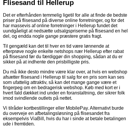
Flisesand til Hellerup
Det er efterhånden temmelig ligetil for alle at finde de bedste
priser på flisesand på diverse online forretninger, og for det
har massevis af online forretninger i Hellerup fundet det
uundgåeligt at nedsætte udsalgspriserne på flisesand en hel
del, og endda nogle gange præstere gratis fragt.
Til gengæld kan det til hver en tid være lønnende at
efterprøve nogle enkelte netshops nær Hellerup efter rabat
på flisesand før du færdiggør din shopping, sådan at du er
sikker på at indhente den prisbilligste pris.
Du må ikke desto mindre være klar over, at hvis en webshop
afsætter flisesand i Hellerup til salg for en pris som kan ses
som ufattelig attraktiv, så kan det mange gange være et
fingerpeg om en bedragerisk webshop. Køb med kort er i
hvert fald dækket ind under en foranstaltning, der sikrer folk
imod svindlende outlets på nettet.
Vi tilråder kortbestillinger eller MobilePay. Alternativt burde
du overveje en afbetalingsløsning på flisesandet fra
eksempelvis ViaBill, hvis du har i sinde at betale betalingen
ude i fremtiden.