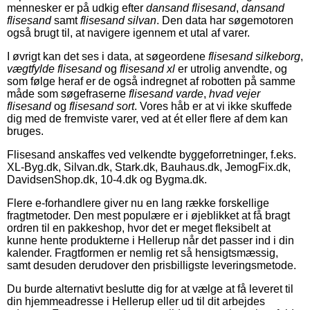
mennesker er på udkig efter
dansand flisesand
,
dansand
flisesand
samt
flisesand silvan
. Den data har søgemotoren
også brugt til, at navigere igennem et utal af varer.
I øvrigt kan det ses i data, at søgeordene
flisesand silkeborg
,
vægtfylde flisesand
og
flisesand xl
er utrolig anvendte, og
som følge heraf er de også indregnet af robotten på samme
måde som søgefraserne
flisesand varde
,
hvad vejer
flisesand
og
flisesand sort
. Vores håb er at vi ikke skuffede
dig med de fremviste varer, ved at ét eller flere af dem kan
bruges.
Flisesand anskaffes ved velkendte byggeforretninger, f.eks.
XL-Byg.dk, Silvan.dk, Stark.dk, Bauhaus.dk, JemogFix.dk,
DavidsenShop.dk, 10-4.dk og Bygma.dk.
Flere e-forhandlere giver nu en lang række forskellige
fragtmetoder. Den mest populære er i øjeblikket at få bragt
ordren til en pakkeshop, hvor det er meget fleksibelt at
kunne hente produkterne i Hellerup når det passer ind i din
kalender. Fragtformen er nemlig ret så hensigtsmæssig,
samt desuden derudover den prisbilligste leveringsmetode.
Du burde alternativt beslutte dig for at vælge at få leveret til
din hjemmeadresse i Hellerup eller ud til dit arbejdes