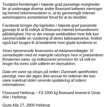
Trustpilot frembringer i højeste grad passelige muligheder
for at undersøge diverse andre flisesand køberes meninger
og herved rekommanderer vi, at du gennemgår internet
webshoppens anmeldelser forud for at du bestiller.
Facebook bringer dig ligeledes i højeste grad passende
genveje til at få indtryk af flisesand internet forhandlerens
pålidelighed. Her er der mange webbutikker hvor folk kan
sammensætte en vurdering af deres købsoplevelse, hvilket
også kan bruges til at bedømme hvor glade kunderne er.
Vores hjemmeside finansieres af reklameindtægter. Vi
samarbejder med en mængde netshops hvor vi præsenterer
firmaernes varer, og indkasserer provision for så vidt en
bruger fra vores side udfører en transaktion.
Data om varer og shops på nettet i Danmark opretholdes
jævnligt, men der tages ikke ansvar for rettelser der kan
være iværksat siden seneste opdatering af sidens
informationer.
Flisesand Hellerup
–
Få 1000 kg flisesand leveret til Gruts
Alle i Hellerup
Gruts Alle 27
,
2900
Hellerup