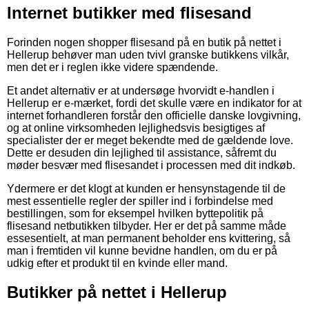
Internet butikker med flisesand
Forinden nogen shopper flisesand på en butik på nettet i
Hellerup behøver man uden tvivl granske butikkens vilkår,
men det er i reglen ikke videre spændende.
Et andet alternativ er at undersøge hvorvidt e-handlen i
Hellerup er e-mærket, fordi det skulle være en indikator for at
internet forhandleren forstår den officielle danske lovgivning,
og at online virksomheden lejlighedsvis besigtiges af
specialister der er meget bekendte med de gældende love.
Dette er desuden din lejlighed til assistance, såfremt du
møder besvær med flisesandet i processen med dit indkøb.
Ydermere er det klogt at kunden er hensynstagende til de
mest essentielle regler der spiller ind i forbindelse med
bestillingen, som for eksempel hvilken byttepolitik på
flisesand netbutikken tilbyder. Her er det på samme måde
essesentielt, at man permanent beholder ens kvittering, så
man i fremtiden vil kunne bevidne handlen, om du er på
udkig efter et produkt til en kvinde eller mand.
Butikker på nettet i Hellerup