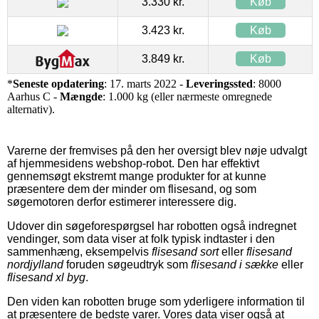
3.330 kr.
Køb
3.423 kr.
Køb
3.849 kr.
Køb
*
Seneste opdatering
: 17. marts 2022 -
Leveringssted
: 8000
Aarhus C -
Mængde
: 1.000 kg (eller nærmeste omregnede
alternativ).
Varerne der fremvises på den her oversigt blev nøje udvalgt
af hjemmesidens webshop-robot. Den har effektivt
gennemsøgt ekstremt mange produkter for at kunne
præsentere dem der minder om flisesand, og som
søgemotoren derfor estimerer interessere dig.
Udover din søgeforespørgsel har robotten også indregnet
vendinger, som data viser at folk typisk indtaster i den
sammenhæng, eksempelvis
flisesand sort
eller
flisesand
nordjylland
foruden søgeudtryk som
flisesand i sække
eller
flisesand xl byg
.
Den viden kan robotten bruge som yderligere information til
at præsentere de bedste varer. Vores data viser også at