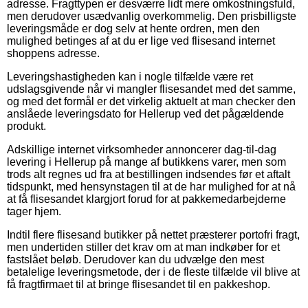
adresse. Fragttypen er desværre lidt mere omkostningsfuld,
men derudover usædvanlig overkommelig. Den prisbilligste
leveringsmåde er dog selv at hente ordren, men den
mulighed betinges af at du er lige ved flisesand internet
shoppens adresse.
Leveringshastigheden kan i nogle tilfælde være ret
udslagsgivende når vi mangler flisesandet med det samme,
og med det formål er det virkelig aktuelt at man checker den
anslåede leveringsdato for Hellerup ved det pågældende
produkt.
Adskillige internet virksomheder annoncerer dag-til-dag
levering i Hellerup på mange af butikkens varer, men som
trods alt regnes ud fra at bestillingen indsendes før et aftalt
tidspunkt, med hensynstagen til at de har mulighed for at nå
at få flisesandet klargjort forud for at pakkemedarbejderne
tager hjem.
Indtil flere flisesand butikker på nettet præsterer portofri fragt,
men undertiden stiller det krav om at man indkøber for et
fastslået beløb. Derudover kan du udvælge den mest
betalelige leveringsmetode, der i de fleste tilfælde vil blive at
få fragtfirmaet til at bringe flisesandet til en pakkeshop.