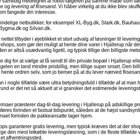
de samtidig medregnet af robot-søgeren på samme måde som s
ke
og
levering af flisesand
. Vi håber virkelig at du ikke blev skuff
 dem fangede din interesse.
indelige netbutikker, for eksempel XL-Byg.dk, Stark.dk, Bauhau
Bygma.dk og Silvan.dk.
nettet tilbyder i øjeblikket et stort udvalg af løsninger til lever
ops, som gør det muligt at hente dine varer i Hjallerup når det
er altså usædvanlig ligetil, og typisk tillige den billigste metod
dig for at vælge at få sendt til din private bopæl i Hjallerup eller
egelen en tand mindre prisbillig, men tillige super smart. Den bil
 hente ordren selv, som jo beroer på at du lever nærved flise
i nogle tilfælde være ultra betydningsfuld i tilfælde af at man h
rund er det ret så aktuelt at vi gransker det estimerede leverings
firmaer præsterer dag-til-dag levering i Hjallerup på adskillige p
føres forinden et fastsat tidspunkt, således at de højst sandsynli
firmaet forinden de pakkeansatte tager hjem.
ops garanterer gratis levering, men typisk kræves det at der sho
 den mest letkøbte leveringsløsning, som i de fleste tilfælde vi
il et afhentningssted.