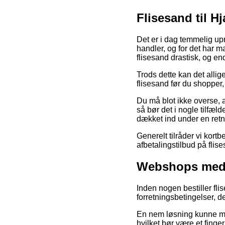
Flisesand til Hj
Det er i dag temmelig upr
handler, og for det har m
flisesand drastisk, og e
Trods dette kan det allig
flisesand før du shopper,
Du må blot ikke overse, at
så bør det i nogle tilfæl
dækket ind under en retni
Generelt tilråder vi kor
afbetalingstilbud på flis
Webshops med 
Inden nogen bestiller fl
forretningsbetingelser, de
En nem løsning kunne må
hvilket bør være et fin