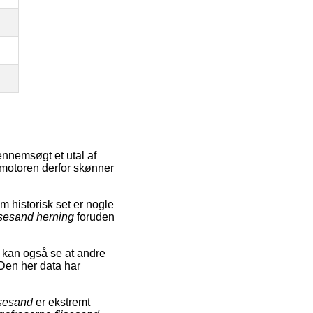
ennemsøgt et utal af
gemotoren derfor skønner
 historisk set er nogle
isesand herning
foruden
i kan også se at andre
 Den her data har
isesand
er ekstremt