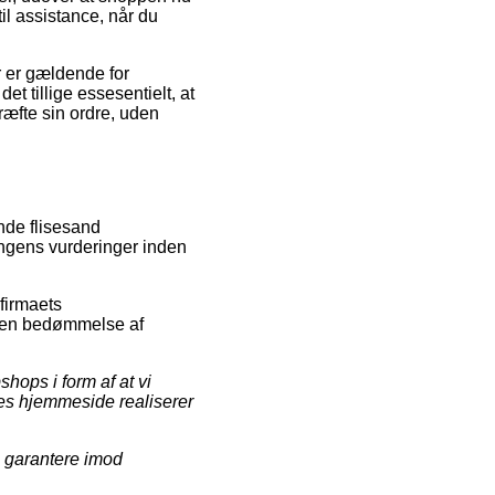
il assistance, når du
 er gældende for
et tillige essesentielt, at
ræfte sin ordre, uden
ende flisesand
ningens vurderinger inden
-firmaets
re en bedømmelse af
hops i form af at vi
res hjemmeside realiserer
e garantere imod