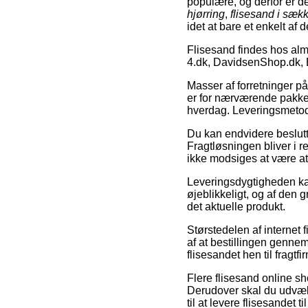
populære, og derfor er 
hjørring
,
flisesand i sæk
idet at bare et enkelt af
Flisesand findes hos alm
4.dk, DavidsenShop.dk, 
Masser af forretninger på 
er for nærværende pakkesh
hverdag. Leveringsmetoden 
Du kan endvidere beslutte 
Fragtløsningen bliver i r
ikke modsiges at være at
Leveringsdygtigheden kan 
øjeblikkeligt, og af den g
det aktuelle produkt.
Størstedelen af internet 
af at bestillingen gennem
flisesandet hen til fragt
Flere flisesand online sh
Derudover skal du udvælge
til at levere flisesandet t