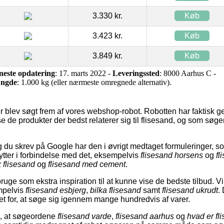
3.330 kr.
Køb
3.423 kr.
Køb
3.849 kr.
Køb
neste opdatering
: 17. marts 2022 -
Leveringssted
: 8000 Aarhus C -
ngde
: 1.000 kg (eller nærmeste omregnede alternativ).
r blev søgt frem af vores webshop-robot. Robotten har faktisk g
se de produkter der bedst relaterer sig til flisesand, og som sø
u skrev på Google har den i øvrigt medtaget formuleringer, som
tter i forbindelse med det, eksempelvis
flisesand horsens
og
fl
x flisesand
og
flisesand med cement
.
uge som ekstra inspiration til at kunne vise de bedste tilbud. V
mpelvis
flisesand esbjerg
,
bilka flisesand
samt
flisesand ukrudt
.
et for, at søge sig igennem mange hundredvis af varer.
es, at søgeordene
flisesand varde
,
flisesand aarhus
og
hvad er fl