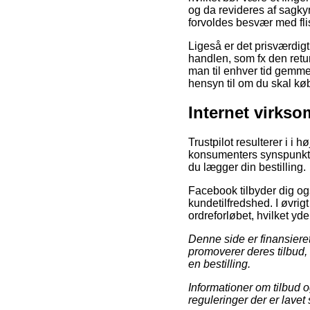
og da revideres af sagkyn
forvoldes besvær med fli
Ligeså er det prisværdi
handlen, som fx den return
man til enhver tid gemme
hensyn til om du skal køb
Internet virkso
Trustpilot resulterer i i
konsumenters synspunkter 
du lægger din bestilling.
Facebook tilbyder dig ogs
kundetilfredshed. I øvri
ordreforløbet, hvilket yde
Denne side er finansieret
promoverer deres tilbud,
en bestilling.
Informationer om tilbud 
reguleringer der er lavet