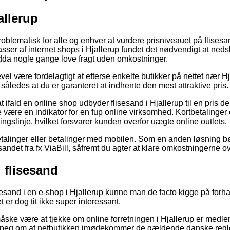
allerup
oblematisk for alle og enhver at vurdere prisniveauet på flisesand
asser af internet shops i Hjallerup fundet det nødvendigt at ned
ndda nogle gange love fragt uden omkostninger.
evel være fordelagtigt at efterse enkelte butikker på nettet nær H
 således at du er garanteret at indhente den mest attraktive pris.
 ifald en online shop udbyder flisesand i Hjallerup til en pris der
de være en indikator for en fup online virksomhed. Kortbetalinge
ngslinje, hvilket forsvarer kunden overfor uægte online outlets.
tbetalinger eller betalinger med mobilen. Som en anden løsning 
esandet fra fx ViaBill, såfremt du agter at klare omkostningerne o
flisesand
isesand i en e-shop i Hjallerup kunne man de facto kigge på forh
t er dog tit ikke super interessant.
ske være at tjekke om online forretningen i Hjallerup er medl
gerpeg om at netbutikken imødekommer de gældende danske regl