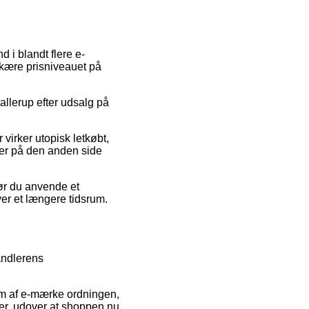
 i blandt flere e-
skære prisniveauet på
jallerup efter udsalg på
 virker utopisk letkøbt,
r er på den anden side
bør du anvende et
ver et længere tidsrum.
andlerens
em af e-mærke ordningen,
er, udover at shoppen nu