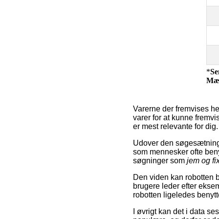
*
Se
Mæ
Varerne der fremvises he
varer for at kunne fremvi
er mest relevante for dig.
Udover den søgesætning d
som mennesker ofte beny
søgninger som
jem og fi
Den viden kan robotten br
brugere leder efter ekse
robotten ligeledes benytt
I øvrigt kan det i data s