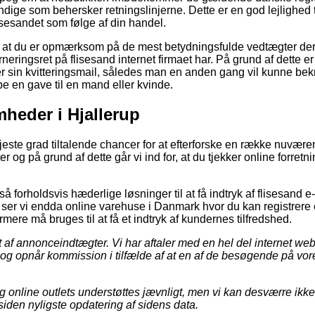
dige som behersker retningslinjerne. Dette er en god lejlighed t
sesandet som følge af din handel.
gt at du er opmærksom på de mest betydningsfulde vedtægter der
eringsret på flisesand internet firmaet har. På grund af dette er d
r sin kvitteringsmail, således man en anden gang vil kunne bek
e en gave til en mand eller kvinde.
mheder i Hjallerup
 højeste grad tiltalende chancer for at efterforske en række nuvær
og på grund af dette går vi ind for, at du tjekker online forret
å forholdsvis hæderlige løsninger til at få indtryk af flisesand e
gt ser vi endda online varehuse i Danmark hvor du kan registre
rmere må bruges til at få et indtryk af kundernes tilfredshed.
 af annonceindtægter. Vi har aftaler med en hel del internet webs
 og opnår kommission i tilfælde af at en af de besøgende på vo
og online outlets understøttes jævnligt, men vi kan desværre ikk
 siden nyligste opdatering af sidens data.