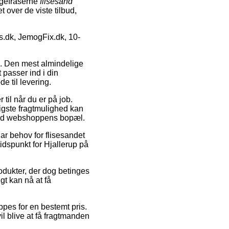
øgefraserne
flisesand
et over de viste tilbud,
s.dk, JemogFix.dk, 10-
ing. Den mest almindelige
 passer ind i din
e til levering.
 til når du er på job.
ligste fragtmulighed kan
sand webshoppens bopæl.
ar behov for flisesandet
tidspunkt for Hjallerup på
rodukter, der dog betinges
gt kan nå at få
ppes for en bestemt pris.
l blive at få fragtmanden