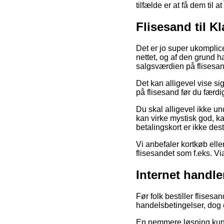
tilfælde er at få dem til a
Flisesand til 
Det er jo super ukomplice
nettet, og af den grund 
salgsværdien på flisesan
Det kan alligevel vise s
på flisesand før du færd
Du skal alligevel ikke u
kan virke mystisk god, k
betalingskort er ikke des
Vi anbefaler kortkøb ell
flisesandet som f.eks. Vi
Internet handle
Før folk bestiller flise
handelsbetingelser, dog e
En nemmere løsning kunne