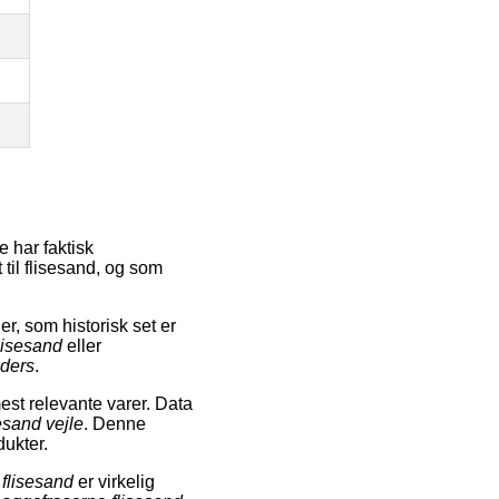
 har faktisk
 til flisesand, og som
, som historisk set er
flisesand
eller
nders
.
est relevante varer. Data
sesand vejle
. Denne
dukter.
 flisesand
er virkelig