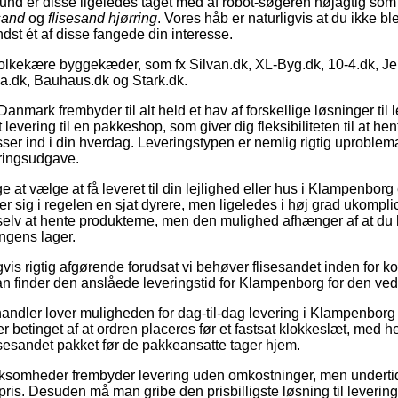
rund er disse ligeledes taget med af robot-søgeren nøjagtig so
esand
og
flisesand hjørring
. Vores håb er naturligvis at du ikke bl
ndst ét af disse fangede din interesse.
folkekære byggekæder, som fx Silvan.dk, XL-Byg.dk, 10-4.dk, J
.dk, Bauhaus.dk og Stark.dk.
nmark frembyder til alt held et hav af forskellige løsninger til 
levering til en pakkeshop, som giver dig fleksibiliteten til at hent
er ind i din hverdag. Leveringstypen er nemlig rigtig uproblem
eringsudgave.
 at vælge at få leveret til din lejlighed eller hus i Klampenborg e
r sig i regelen en sjat dyrere, men ligeledes i høj grad ukomplic
 selv at hente produkterne, men den mulighed afhænger af at d
ingens lager.
gvis rigtig afgørende forudsat vi behøver flisesandet inden for ko
man finder den anslåede leveringstid for Klampenborg for den 
handler lover muligheden for dag-til-dag levering i Klampenborg 
er betinget af at ordren placeres før et fastsat klokkeslæt, med 
lisesandet pakket før de pakkeansatte tager hjem.
irksomheder frembyder levering uden omkostninger, men underti
ris. Desuden må man gribe den prisbilligste løsning til levering, 