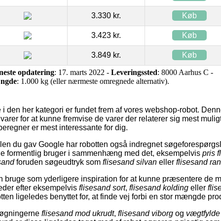
3.330 kr.
Køb
3.423 kr.
Køb
3.849 kr.
Køb
neste opdatering
: 17. marts 2022 -
Leveringssted
: 8000 Aarhus C -
ngde
: 1.000 kg (eller nærmeste omregnede alternativ).
 i den her kategori er fundet frem af vores webshop-robot. Denne
arer for at kunne fremvise de varer der relaterer sig mest muligt
eregner er mest interessante for dig.
n du gav Google har robotten også indregnet søgeforespørgsler
e formentlig bruger i sammenhæng med det, eksempelvis
pris 
sand
foruden søgeudtryk som
flisesand silvan
eller
flisesand ra
 bruge som yderligere inspiration for at kunne præsentere de m
leder efter eksempelvis
flisesand sort
,
flisesand kolding
eller
fli
ten ligeledes benyttet for, at finde vej forbi en stor mængde pro
 søgningerne
flisesand mod ukrudt
,
flisesand viborg
og
vægtfylde