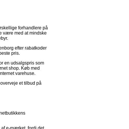
rskellige forhandlere på
ade være med at mindske
byr.
enborg efter rabatkoder
este pris.
for en udsalgspris som
ternet shop. Køb med
internet varehuse.
overveje et tilbud på
 netbutikkens
af e-mærket, fordi det