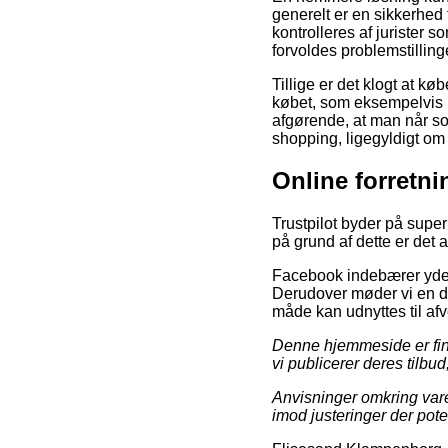
generelt er en sikkerhed
kontrolleres af jurister 
forvoldes problemstillin
Tillige er det klogt at 
købet, som eksempelvis h
afgørende, at man når so
shopping, ligegyldigt om 
Online forretn
Trustpilot byder på super
på grund af dette er det 
Facebook indebærer yderme
Derudover møder vi en de
måde kan udnyttes til afv
Denne hjemmeside er fina
vi publicerer deres tilbud
Anvisninger omkring vare
imod justeringer der pote