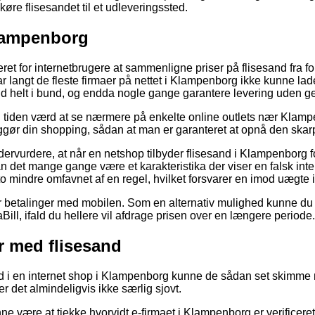
t køre flisesandet til et udleveringssted.
Klampenborg
ret for internetbrugere at sammenligne priser på flisesand fra fo
har langt de fleste firmaer på nettet i Klampenborg ikke kunne l
d helt i bund, og endda nogle gange garantere levering uden ge
ig tiden værd at se nærmere på enkelte online outlets nær Klamp
iggør din shopping, sådan at man er garanteret at opnå den skarp
ndervurdere, at når en netshop tilbyder flisesand i Klampenborg 
an det mange gange være et karakteristika der viser en falsk in
to mindre omfavnet af en regel, hvilket forsvarer en imod uægte 
er betalinger med mobilen. Som en alternativ mulighed kunne du 
aBill, ifald du hellere vil afdrage prisen over en længere periode.
r med flisesand
sand i en internet shop i Klampenborg kunne de sådan set skimme
r det almindeligvis ikke særlig sjovt.
 være at tjekke hvorvidt e-firmaet i Klampenborg er verificeret 