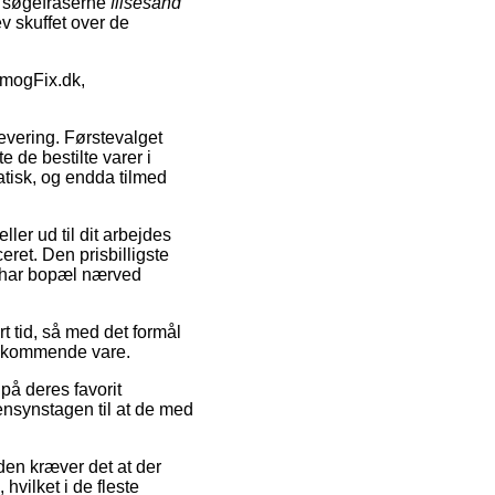
m søgefraserne
flisesand
ev skuffet over de
emogFix.dk,
levering. Førstevalget
e de bestilte varer i
atisk, og endda tilmed
ller ud til dit arbejdes
eret. Den prisbilligste
u har bopæl nærved
rt tid, så med det formål
vedkommende vare.
på deres favorit
hensynstagen til at de med
den kræver det at der
hvilket i de fleste