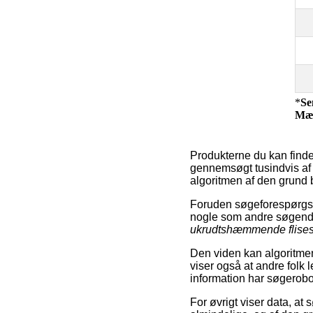
*
Se
Mæ
Produkterne du kan finde
gennemsøgt tusindvis af v
algoritmen af den grund b
Foruden søgeforespørgsle
nogle som andre søgend
ukrudtshæmmende flise
Den viden kan algoritmen
viser også at andre folk 
information har søgerobot
For øvrigt viser data, at