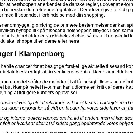
 for at netshoppen anerkender de danske regler, udover at e-for
som behersker de gældende regulativer. Derudover giver det dig ge
ger med flisesandet i forbindelse med din shopping.
køber er omhyggelig omkring de primære bestemmelser der kan spil
vilken byttepolitik på flisesand netshoppen tilbyder. I den s
m helst bibeholder ens købsbekræftelse, så man til enhver tid k
du skal shoppe til en dame eller herre.
inger i Klampenborg
 habile chancer for at besigtige forskellige aktuelle flisesand 
anbefalelsesværdigt, at du verificerer webbutikkens anmeldelser f
re en del strålende metoder til at få indsigt i flisesand netbu
l butikker på nettet hvor man kan udforme en kritik af deres kø
ejning af tidligere kunders oplevelser.
nsieret ved hjælp af reklamer. Vi har et fast samarbejde med e
, og tager honorar for så vidt en bruger fra vores side laver en h
r og internet outlets værnes om fra tid til anden, men vi kan de
ntielt er iværksat efter at vi sidste gang opdaterede vores oplysn