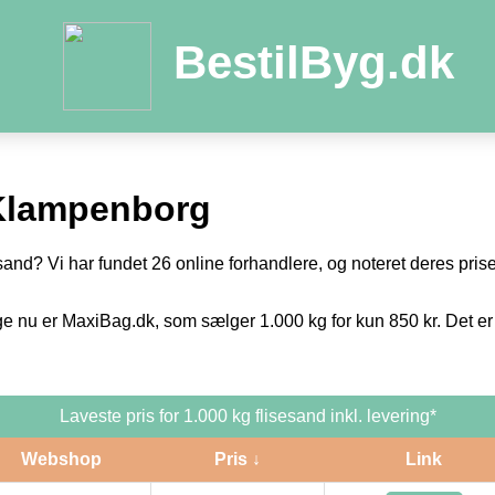
BestilByg.dk
Klampenborg
sand? Vi har fundet 26 online forhandlere, og noteret deres priser
ge nu er MaxiBag.dk, som sælger 1.000 kg for kun 850 kr. Det er
Laveste pris for 1.000 kg flisesand inkl. levering*
Webshop
Pris ↓
Link