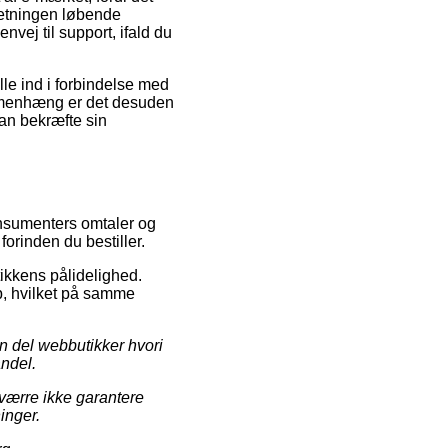
retningen løbende
nvej til support, ifald du
le ind i forbindelse med
ammenhæng er det desuden
an bekræfte sin
konsumenters omtaler og
orinden du bestiller.
tikkens pålidelighed.
b, hvilket på samme
n del webbutikker hvori
andel.
sværre ikke garantere
inger.