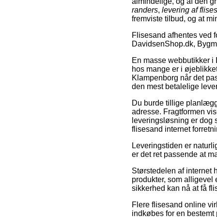
almindelige, og af den g
randers
,
levering af flis
fremviste tilbud, og at mi
Flisesand afhentes ved 
DavidsenShop.dk, Bygma
En masse webbutikker i Da
hos mange er i øjeblikket 
Klampenborg når det pass
den mest betalelige lev
Du burde tillige planlægge
adresse. Fragtformen vise
leveringsløsning er dog
flisesand internet forretn
Leveringstiden er naturli
er det ret passende at 
Størstedelen af internet 
produkter, som alligevel 
sikkerhed kan nå at få f
Flere flisesand online v
indkøbes for en bestemt p