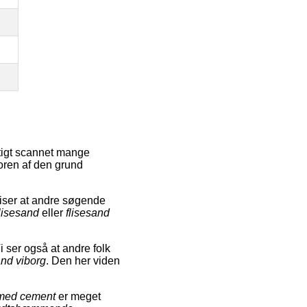
rtigt scannet mange
toren af den grund
iser at andre søgende
isesand
eller
flisesand
i ser også at andre folk
and viborg
. Den her viden
 med cement
er meget