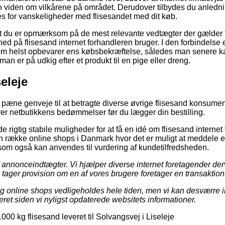
 viden om vilkårene på området. Derudover tilbydes du anledni
s for vanskeligheder med flisesandet med dit køb.
t du er opmærksom på de mest relevante vedtægter der gælder f
ed på flisesand internet forhandleren bruger. I den forbindelse
om helst opbevarer ens købsbekræftelse, således man senere k
 man er på udkig efter et produkt til en pige eller dreng.
eleje
a pæne genveje til at betragte diverse øvrige flisesand konsume
erer netbutikkens bedømmelser før du lægger din bestilling.
de rigtig stabile muligheder for at få en idé om flisesand intern
s en række online shops i Danmark hvor det er muligt at meddel
om også kan anvendes til vurdering af kundetilfredsheden.
f annonceindtægter. Vi hjælper diverse internet foretagender derv
g tager provision om en af vores brugere foretager en transaktion
g online shops vedligeholdes hele tiden, men vi kan desværre 
seret siden vi nyligst opdaterede websitets informationer.
000 kg flisesand leveret til Solvangsvej i Liseleje