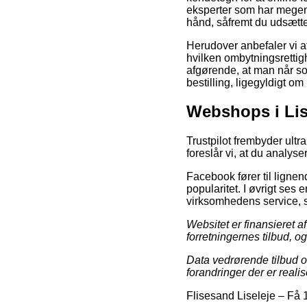
eksperter som har megen
hånd, såfremt du udsætte
Herudover anbefaler vi a
hvilken ombytningsrettigh
afgørende, at man når s
bestilling, ligegyldigt om
Webshops i Lis
Trustpilot frembyder ultr
foreslår vi, at du analys
Facebook fører til lignen
popularitet. I øvrigt se
virksomhedens service, s
Websitet er finansieret a
forretningernes tilbud, o
Data vedrørende tilbud o
forandringer der er reali
Flisesand Liseleje
–
Få 1