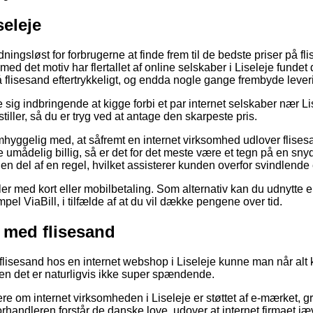
seleje
ningsløst for forbrugerne at finde frem til de bedste priser på f
 med det motiv har flertallet af online selskaber i Liseleje fundet
 flisesand eftertrykkeligt, og endda nogle gange frembyde lever
e sig indbringende at kigge forbi et par internet selskaber nær Li
tiller, så du er tryg ved at antage den skarpeste pris.
yggelig med, at såfremt en internet virksomhed udlover flisesand
e umådelig billig, så er det for det meste være et tegn på en snyd
 en del af en regel, hvilket assisterer kunden overfor svindlende
ler med kort eller mobilbetaling. Som alternativ kan du udnytte 
pel ViaBill, i tilfælde af at du vil dække pengene over tid.
s med flisesand
lisesand hos en internet webshop i Liseleje kunne man når alt k
men det er naturligvis ikke super spændende.
lere om internet virksomheden i Liseleje er støttet af e-mærket, g
orhandleren forstår de danske love, udover at internet firmaet jæ