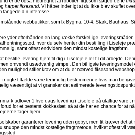
grund er de også medregnet af robotten ligesom søgeordene
ukr
og
harpet flisesand
. Vi håber inderligt at du ikke blev skuffet ove
em fangede din interesse.
remstående webbutikker, som fx Bygma, 10-4, Stark, Bauhaus, S
lere yder efterhånden en lang række forskellige leveringsmåder.
 et afhentningssted, hvor du selv henter din bestilling i Liseleje pr
mmelig, samt oftest endvidere den mindst kostelige fragtform.
bestille levering hjem til dig i Liseleje eller til dit arbejde. De
men omvendt usædvanlig simpel. Den billigste leveringsmodel e
en mulighed stiller krav om at du er nærved flisesand webshopp
 i nogle tilfælde være temmelig bestemmende hvis man behøver 
melig væsentligt at vi gransker det estimerede leveringstidspunkt 
nmark udlover 1 hverdags levering i Liseleje på utallige varer, 
forud for et bestemt klokkeslæt, så at de har en chance for at nå 
ejderne tager hjem.
selskaber garanterer levering uden gebyr, men tit kræver det at
u snuppe den mindst kostelige fragtmetode, hvilket oftest vil være
ingssted.