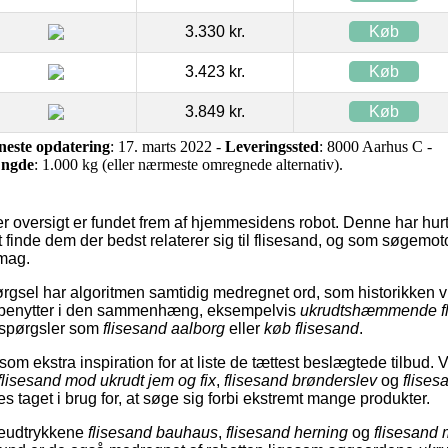
3.330 kr.
Køb
3.423 kr.
Køb
3.849 kr.
Køb
neste opdatering
: 17. marts 2022 -
Leveringssted
: 8000 Aarhus C -
ngde
: 1.000 kg (eller nærmeste omregnede alternativ).
er oversigt er fundet frem af hjemmesidens robot. Denne har hu
at finde dem der bedst relaterer sig til flisesand, og som søgemo
smag.
rgsel har algoritmen samtidig medregnet ord, som historikken v
 benytter i den sammenhæng, eksempelvis
ukrudtshæmmende fl
spørgsler som
flisesand aalborg
eller
køb flisesand
.
om ekstra inspiration for at liste de tættest beslægtede tilbud. V
flisesand mod ukrudt jem og fix
,
flisesand brønderslev
og
flises
s taget i brug for, at søge sig forbi ekstremt mange produkter.
øgeudtrykkene
flisesand bauhaus
,
flisesand herning
og
flisesand