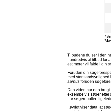
*
Se
Mæ
Tilbudene du ser i den h
hundredvis af tilbud for 
estimerer vil falde i din 
Foruden din søgeforespø
med stor sandsynlighed
aarhus
foruden søgefore
Den viden har den brugt s
eksempelvis søger efter
har søgerobotten ligelede
I øvrigt viser data, at s