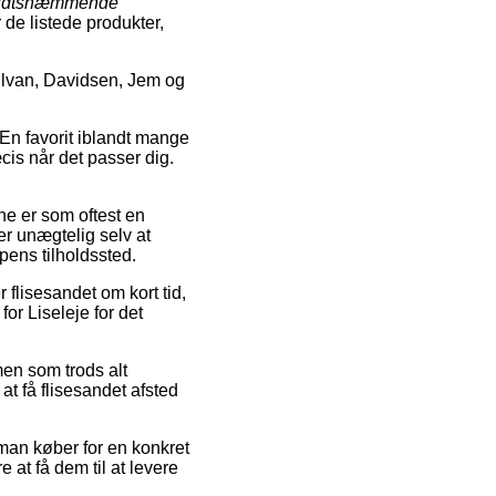
udtshæmmende
r de listede produkter,
ilvan, Davidsen, Jem og
 En favorit iblandt mange
æcis når det passer dig.
nne er som oftest en
r unægtelig selv at
ens tilholdssted.
flisesandet om kort tid,
for Liseleje for det
men som trods alt
at få flisesandet afsted
 man køber for en konkret
 at få dem til at levere