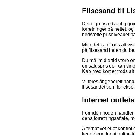
Flisesand til Li
Det er jo usædvanlig gnid
forretninger på nettet, og
nedsætte prisniveauet på
Men det kan trods alt vis
på flisesand inden du bes
Du må imidlertid være omh
en salgspris der kan virk
Køb med kort er trods alt
Vi foreslår generelt hand
flisesandet som for eksem
Internet outlet
Forinden nogen handler f
dens forretningsaftale, 
Alternativet er at kontrol
kendetegn for at online f