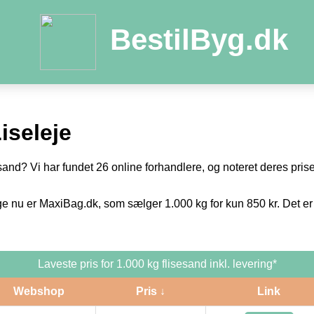
BestilByg.dk
iseleje
sand? Vi har fundet 26 online forhandlere, og noteret deres priser
ge nu er MaxiBag.dk, som sælger 1.000 kg for kun 850 kr. Det er
Laveste pris for 1.000 kg flisesand inkl. levering*
Webshop
Pris ↓
Link