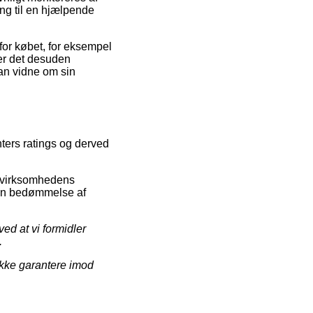
ng til en hjælpende
or købet, for eksempel
 er det desuden
an vidne om sin
nters ratings og derved
et virksomhedens
e en bedømmelse af
ed at vi formidler
.
ikke garantere imod