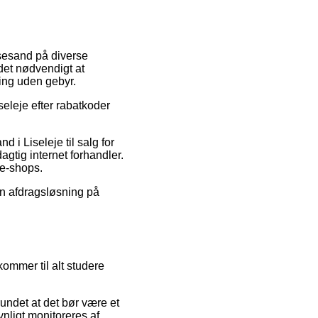
lisesand på diverse
 det nødvendigt at
ing uden gebyr.
seleje efter rabatkoder
 i Liseleje til salg for
agtig internet forhandler.
 e-shops.
en afdragsløsning på
ommer til alt studere
rundet at det bør være et
vnligt monitoreres af