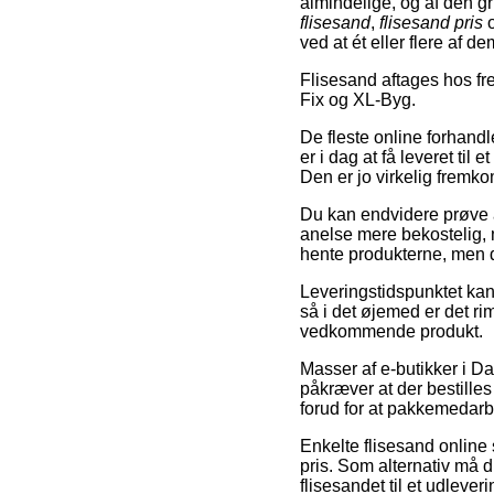
almindelige, og af den 
flisesand
,
flisesand pris
ved at ét eller flere af d
Flisesand aftages hos f
Fix og XL-Byg.
De fleste online forhand
er i dag at få leveret til
Den er jo virkelig fremko
Du kan endvidere prøve at 
anelse mere bekostelig, 
hente produkterne, men d
Leveringstidspunktet kan
så i det øjemed er det ri
vedkommende produkt.
Masser af e-butikker i Da
påkræver at der bestilles 
forud for at pakkemedarb
Enkelte flisesand online 
pris. Som alternativ må d
flisesandet til et udlever