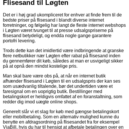
Flisesand til Løgten
Det er i høj grad ukompliceret for enhver at finde frem til de
bedste priser på flisesand i blandt diverse internet
forretninger, og følgelig har langt de fleste internet webshops
i Løgten været tvunget til at presse udsalgspriserne på
flisesand betydeligt, og endda nogle gange garantere
portofri levering.
Trods dette kan det imidlertid være indbringende at granske
flere netbutikker nær Løgten efter rabat på flisesand inden
du gennemfører dit køb, således at man er usvigeligt sikker
på at opnå den mindst kostelige pris.
Man skal bare være obs på, at når en internet butik
afhænder flisesand i Løgten til en udsalgspris der kan ses
som usædvanlig tiltalende, bør det undertiden være et
faresignal om en uoprigtig butik. Bestillinger med
betalingskort er heldigvis omfattet af en foranstaltning, som
redder dig imod uægte online shops.
Generelt slår vi et slag for køb med gængse betalingskort
eller mobilbetaling. Som en alternativ mulighed kunne du
benytte en afdragsordning på flisesandet fra for eksempel
ViaBill, hvis du har til hensigt at afbetale betalingen over en