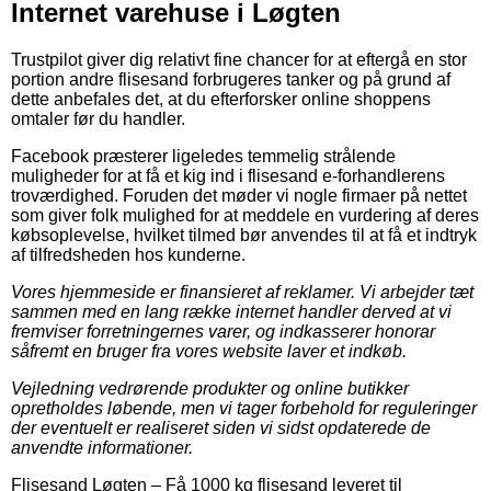
Internet varehuse i Løgten
Trustpilot giver dig relativt fine chancer for at eftergå en stor
portion andre flisesand forbrugeres tanker og på grund af
dette anbefales det, at du efterforsker online shoppens
omtaler før du handler.
Facebook præsterer ligeledes temmelig strålende
muligheder for at få et kig ind i flisesand e-forhandlerens
troværdighed. Foruden det møder vi nogle firmaer på nettet
som giver folk mulighed for at meddele en vurdering af deres
købsoplevelse, hvilket tilmed bør anvendes til at få et indtryk
af tilfredsheden hos kunderne.
Vores hjemmeside er finansieret af reklamer. Vi arbejder tæt
sammen med en lang række internet handler derved at vi
fremviser forretningernes varer, og indkasserer honorar
såfremt en bruger fra vores website laver et indkøb.
Vejledning vedrørende produkter og online butikker
opretholdes løbende, men vi tager forbehold for reguleringer
der eventuelt er realiseret siden vi sidst opdaterede de
anvendte informationer.
Flisesand Løgten
–
Få 1000 kg flisesand leveret til