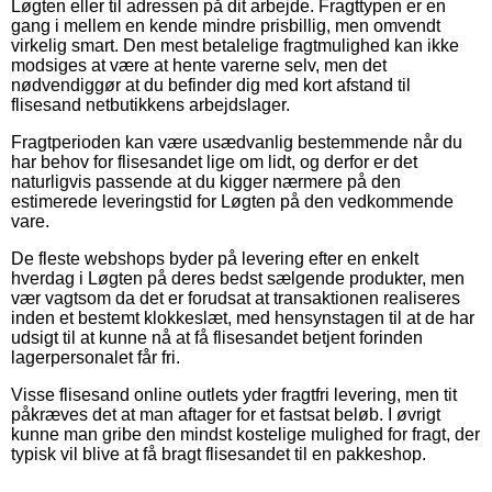
Løgten eller til adressen på dit arbejde. Fragttypen er en
gang i mellem en kende mindre prisbillig, men omvendt
virkelig smart. Den mest betalelige fragtmulighed kan ikke
modsiges at være at hente varerne selv, men det
nødvendiggør at du befinder dig med kort afstand til
flisesand netbutikkens arbejdslager.
Fragtperioden kan være usædvanlig bestemmende når du
har behov for flisesandet lige om lidt, og derfor er det
naturligvis passende at du kigger nærmere på den
estimerede leveringstid for Løgten på den vedkommende
vare.
De fleste webshops byder på levering efter en enkelt
hverdag i Løgten på deres bedst sælgende produkter, men
vær vagtsom da det er forudsat at transaktionen realiseres
inden et bestemt klokkeslæt, med hensynstagen til at de har
udsigt til at kunne nå at få flisesandet betjent forinden
lagerpersonalet får fri.
Visse flisesand online outlets yder fragtfri levering, men tit
påkræves det at man aftager for et fastsat beløb. I øvrigt
kunne man gribe den mindst kostelige mulighed for fragt, der
typisk vil blive at få bragt flisesandet til en pakkeshop.