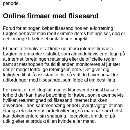
periode.
Online firmaer med flisesand
Forud for at nogen køber flisesand hos en e-forretning i
Løgten behøver man reelt skimme deres betingelser, dog er
det i mange tilfælde et omfattende projekt.
Et nemt alternativ er at finde ud af om internet firmaet i
Løgten er e-mærke tilsluttet, som almindeligvis er et tegn på
at internet forretningen retter sig efter de officielle regler,
samt at netshoppen fra tid til anden monitoreres af jurister
der er meget fortrolige retningslinjerne. Det giver dig
lejlighed til at få assistance, for så vidt du bliver udsat for
udfordringer med flisesandet som følge af din bestilling.
For øvrigt er det klogt at man er klar over de mest basale
forhold der kan have betydning for købet, som eksempelvis
hvilken returrettighed på flisesand internet butikken
anvender. I den sammenhæng er det i øvrigt vigtigt, at man
stadigvæk sikrer ens ordrekvittering, så man når som helst
kan dokumentere sin shopping, ligegyldigt om du er på
udkig efter et produkt til en kvinde eller mand.