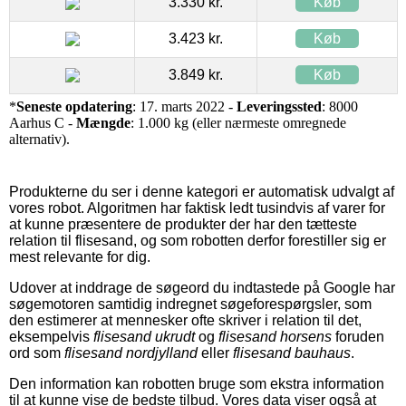
3.330 kr.
Køb
3.423 kr.
Køb
3.849 kr.
Køb
*
Seneste opdatering
: 17. marts 2022 -
Leveringssted
: 8000
Aarhus C -
Mængde
: 1.000 kg (eller nærmeste omregnede
alternativ).
Produkterne du ser i denne kategori er automatisk udvalgt af
vores robot. Algoritmen har faktisk ledt tusindvis af varer for
at kunne præsentere de produkter der har den tætteste
relation til flisesand, og som robotten derfor forestiller sig er
mest relevante for dig.
Udover at inddrage de søgeord du indtastede på Google har
søgemotoren samtidig indregnet søgeforespørgsler, som
den estimerer at mennesker ofte skriver i relation til det,
eksempelvis
flisesand ukrudt
og
flisesand horsens
foruden
ord som
flisesand nordjylland
eller
flisesand bauhaus
.
Den information kan robotten bruge som ekstra information
til at kunne vise de bedste tilbud. Vores data viser også at