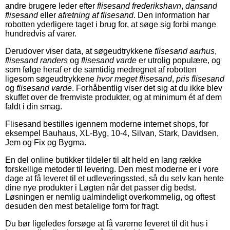
andre brugere leder efter
flisesand frederikshavn
,
dansand
flisesand
eller
afretning af flisesand
. Den information har
robotten yderligere taget i brug for, at søge sig forbi mange
hundredvis af varer.
Derudover viser data, at søgeudtrykkene
flisesand aarhus
,
flisesand randers
og
flisesand varde
er utrolig populære, og
som følge heraf er de samtidig medregnet af robotten
ligesom søgeudtrykkene
hvor meget flisesand
,
pris flisesand
og
flisesand varde
. Forhåbentlig viser det sig at du ikke blev
skuffet over de fremviste produkter, og at minimum ét af dem
faldt i din smag.
Flisesand bestilles igennem moderne internet shops, for
eksempel Bauhaus, XL-Byg, 10-4, Silvan, Stark, Davidsen,
Jem og Fix og Bygma.
En del online butikker tildeler til alt held en lang række
forskellige metoder til levering. Den mest moderne er i vore
dage at få leveret til et udleveringssted, så du selv kan hente
dine nye produkter i Løgten når det passer dig bedst.
Løsningen er nemlig ualmindeligt overkommelig, og oftest
desuden den mest betalelige form for fragt.
Du bør ligeledes forsøge at få varerne leveret til dit hus i