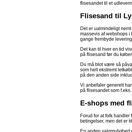
flisesandet til et udlever
Flisesand til L
Det er ualmindeligt nemt 
massevis af webshops i L
gange frembyde levering
Det kan til hver en tid v
på flisesand før du køber
Du må blot være så påvagt
som helt ekstremt letkøbt
på den anden side inklude
Vi anbefaler generelt ha
på flisesandet som f.eks. 
E-shops med fl
Forud for at folk handler
betingelser, men det er ti
En anden valgmulighed er