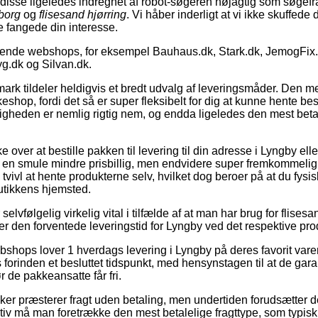
r disse ligeledes indregnet af robot-søgeren nøjagtig som søgef
eborg
og
flisesand hjørring
. Vi håber inderligt at vi ikke skuffede
sse fangede din interesse.
rende webshops, for eksempel Bauhaus.dk, Stark.dk, JemogFix.
.dk og Silvan.dk.
ark tildeler heldigvis et bredt udvalg af leveringsmåder. Den m
keshop, fordi det så er super fleksibelt for dig at kunne hente be
igheden er nemlig rigtig nem, og endda ligeledes den mest betal
er at bestille pakken til levering til din adresse i Lyngby eller 
 en smule mindre prisbillig, men endvidere super fremkommelig.
vivl at hente produkterne selv, hvilket dog beroer på at du fysisk
butikkens hjemsted.
lvfølgelig virkelig vital i tilfælde af at man har brug for flisesan
 ser den forventede leveringstid for Lyngby ved det respektive pro
shops lover 1 hverdags levering i Lyngby på deres favorit varer,
 forinden et besluttet tidspunkt, med hensynstagen til at de gara
ør de pakkeansatte får fri.
er præsterer fragt uden betaling, men undertiden forudsætter det
tiv må man foretrække den mest betalelige fragttype, som typisk vi