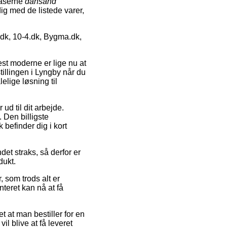
raserne
dansand
 dig med de listede varer,
dk, 10-4.dk, Bygma.dk,
est moderne er lige nu at
stillingen i Lyngby når du
elige løsning til
ud til dit arbejde.
 Den billigste
 befinder dig i kort
det straks, så derfor er
dukt.
 som trods alt er
nteret kan nå at få
 at man bestiller for en
l blive at få leveret