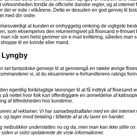
et virksomheden forstår de officielle danske regler, og at interne
 der er inde i vilkårene. Dette er desuden en god genvej til bi
et med din ordre.
lelsesværdigt at kunden er omhyggelig omkring de vigtigste be
en, som eksempelvis den returneringsret på flisesand e-firmaet b
t man når som helst gemmer sin e-mail kvittering, således man 
l shoppe til en kvinde eller mand.
i Lyngby
an set fantastiske genveje til at gennemgå en række øvrige fli
kommanderer vi, at du eksaminerer e-forhandlerens ratings fori
n egentlig fordelagtige løsninger til at få indtryk af flisesand
på nettet hvor folk kan offentliggøre en anmeldelse af købsoplev
ering af tilfredsheden hos kunderne.
eres af reklamer. Vi har samarbejdsaftaler med en del internet 
, og tager imod betaling i tilfælde af at du laver en handel.
g netbutikker understøttes nu og da, men man kan ikke stille os 
t siden vi sidst opdaterede de viste informationer.