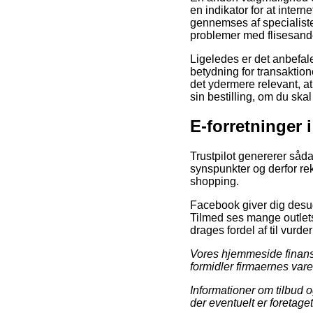
en indikator for at intern
gennemses af specialister
problemer med flisesand
Ligeledes er det anbefa
betydning for transaktion
det ydermere relevant, a
sin bestilling, om du ska
E-forretninger 
Trustpilot genererer såd
synspunkter og derfor re
shopping.
Facebook giver dig desude
Tilmed ses mange outlets 
drages fordel af til vurd
Vores hjemmeside finansi
formidler firmaernes varer
Informationer om tilbud o
der eventuelt er foretage