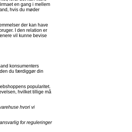
t firmaet en gang i mellem
stand, hvis du møder
stemmelser der kan have
ruger. I den relation er
senere vil kunne bevise
sesand konsumenters
nden du færdiggør din
 webshoppens popularitet.
elsen, hvilket tillige må
varehuse hvori vi
ansvarlig for reguleringer