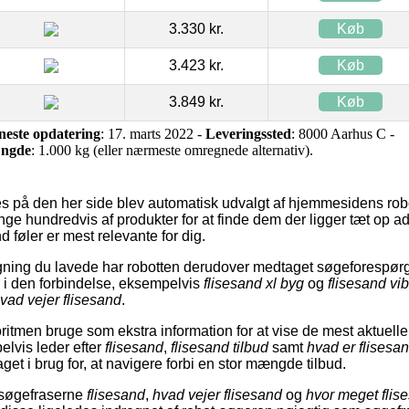
3.330 kr.
Køb
3.423 kr.
Køb
3.849 kr.
Køb
neste opdatering
: 17. marts 2022 -
Leveringssted
: 8000 Aarhus C -
ngde
: 1.000 kg (eller nærmeste omregnede alternativ).
s på den her side blev automatisk udvalgt af hjemmesidens robo
ge hundredvis af produkter for at finde dem der ligger tæt op a
føler er mest relevante for dig.
ing du lavede har robotten derudover medtaget søgeforespørgs
r i den forbindelse, eksempelvis
flisesand xl byg
og
flisesand vi
vad vejer flisesand
.
ritmen bruge som ekstra information for at vise de mest aktuelle
elvis leder efter
flisesand
,
flisesand tilbud
samt
hvad er flisesa
get i brug for, at navigere forbi en stor mængde tilbud.
 søgefraserne
flisesand
,
hvad vejer flisesand
og
hvor meget flis