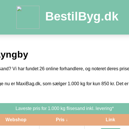
BestilByg.dk
Lyngby
sand? Vi har fundet 26 online forhandlere, og noteret deres priser
ge nu er MaxiBag.dk, som sælger 1.000 kg for kun 850 kr. Det er
Laveste pris for 1.000 kg flisesand inkl. levering*
Webshop
Pris ↓
Link