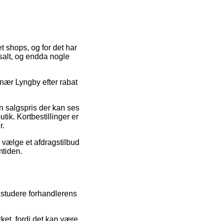
t shops, og for det har
salt, og endda nogle
 nær Lyngby efter rabat
en salgspris der kan ses
ik. Kortbestillinger er
r.
 vælge et afdragstilbud
mtiden.
g studere forhandlerens
ket, fordi det kan være