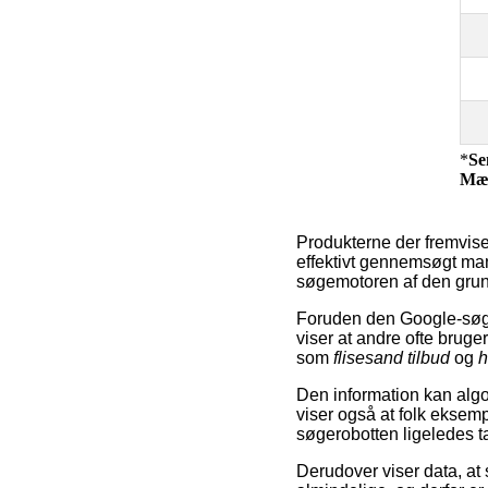
*
Se
Mæ
Produkterne der fremvise
effektivt gennemsøgt man
søgemotoren af den grund 
Foruden den Google-søgn
viser at andre ofte bruge
som
flisesand tilbud
og
h
Den information kan algo
viser også at folk eksemp
søgerobotten ligeledes ta
Derudover viser data, at