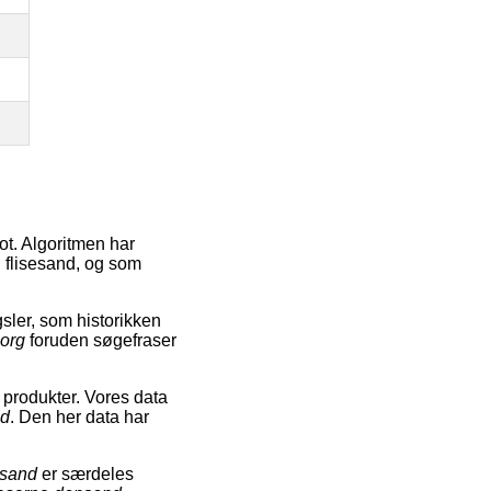
t. Algoritmen har
d flisesand, og som
ler, som historikken
borg
foruden søgefraser
 produkter. Vores data
nd
. Den her data har
esand
er særdeles