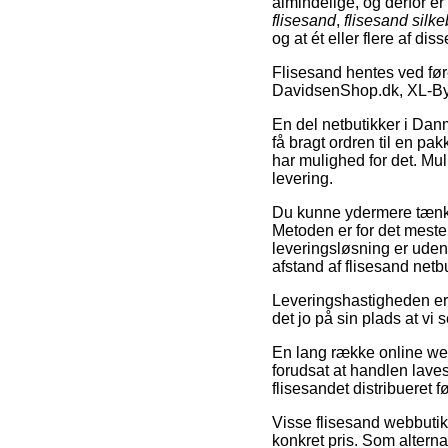
almindelige, og derfor e
flisesand
,
flisesand silk
og at ét eller flere af di
Flisesand hentes ved fø
DavidsenShop.dk, XL-Byg
En del netbutikker i Danm
få bragt ordren til en pak
har mulighed for det. Mul
levering.
Du kunne ydermere tænke ov
Metoden er for det meste
leveringsløsning er uden t
afstand af flisesand net
Leveringshastigheden er se
det jo på sin plads at vi
En lang række online web
forudsat at handlen laves
flisesandet distribueret f
Visse flisesand webbutikk
konkret pris. Som alterna