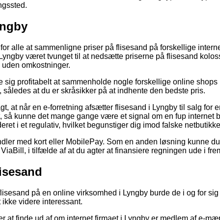
ingssted.
yngby
for alle at sammenligne priser på flisesand på forskellige interne
yngby været tvunget til at nedsætte priserne på flisesand kolos
 uden omkostninger.
ise sig profitabelt at sammenholde nogle forskellige online shops
, således at du er skråsikker på at indhente den bedste pris.
, at når en e-forretning afsætter flisesand i Lyngby til salg for 
, så kunne det mange gange være et signal om en fup internet but
ret i et regulativ, hvilket begunstiger dig imod falske netbutikke
ndler med kort eller MobilePay. Som en anden løsning kunne du
ViaBill, i tilfælde af at du agter at finansiere regningen ude i fre
isesand
 flisesand på en online virksomhed i Lyngby burde de i og for si
t ikke videre interessant.
 at finde ud af om internet firmaet i Lyngby er medlem af e-mær