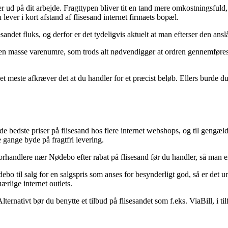
eller ud på dit arbejde. Fragttypen bliver tit en tand mere omkostningsf
lever i kort afstand af flisesand internet firmaets bopæl.
sandet fluks, og derfor er det tydeligvis aktuelt at man efterser den ans
 på en masse varenumre, som trods alt nødvendiggør at ordren gennemføres
 det meste afkræver det at du handler for et præcist beløb. Ellers burde d
il de bedste priser på flisesand hos flere internet webshops, og til gen
 gange byde på fragtfri levering.
rhandlere nær Nødebo efter rabat på flisesand før du handler, så man er 
ebo til salg for en salgspris som anses for besynderligt god, så er det
rlige internet outlets.
ternativt bør du benytte et tilbud på flisesandet som f.eks. ViaBill, i til