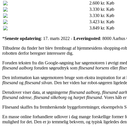
2.600 kr.
Køb
3.330 kr.
Køb
3.330 kr.
Køb
3.423 kr.
Køb
3.849 kr.
Køb
*
Seneste opdatering
: 17. marts 2022 -
Leveringssted
: 8000 Aarhus
Tilbudene du finder her blev frembragt af hjemmesidens shopping-rob
robotten derfor beregner interessere dig.
Foruden teksten fra din Google-søgning har søgemotoren i øvrigt me
flisesand aalborg
foruden søgeudtryk som
flisesand horsens
eller
flis
Den information kan søgemotoren bruge som ekstra inspiration for at k
flisesand
og
flisesand silvan
. Den her viden har robot-søgeren ligeledes
Derudover viser data, at søgningerne
flisesand aalborg
,
flisesand aar
flisesand odense
,
flisesand silkeborg
og
harpet flisesand
. Vores håb er
Flisesand skaffes fra fremherskende byggeforretninger, eksempelvis
En masse online forhandlere udlover i dag mange forskellige former fo
mulighed for det. Den er jo temmelig bekvem, og typisk ligeledes den p