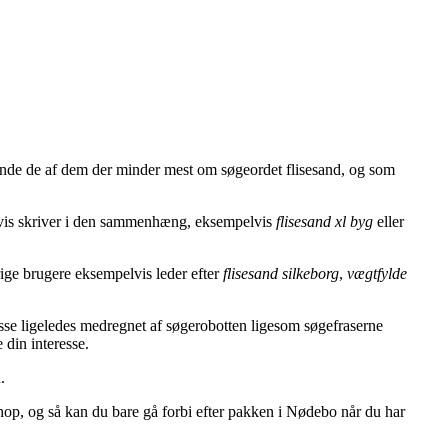
inde de af dem der minder mest om søgeordet flisesand, og som
gvis skriver i den sammenhæng, eksempelvis
flisesand xl byg
eller
rige brugere eksempelvis leder efter
flisesand silkeborg
,
vægtfylde
isse ligeledes medregnet af søgerobotten ligesom søgefraserne
 din interesse.
.
hop, og så kan du bare gå forbi efter pakken i Nødebo når du har