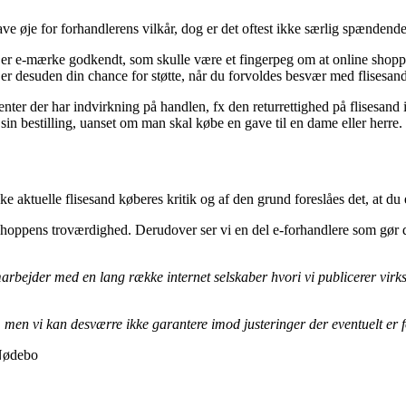
ave øje for forhandlerens vilkår, dog er det oftest ikke særlig spændende
r e-mærke godkendt, som skulle være et fingerpeg om at online shoppen ret
r desuden din chance for støtte, når du forvoldes besvær med flisesande
nter der har indvirkning på handlen, fx den returrettighed på flisesand i
sin bestilling, uanset om man skal købe en gave til en dame eller herre.
e aktuelle flisesand køberes kritik og af den grund foreslåes det, at du e
 e-shoppens troværdighed. Derudover ser vi en del e-forhandlere som gø
samarbejder med en lang række internet selskaber hvori vi publicerer vi
en vi kan desværre ikke garantere imod justeringer der eventuelt er for
 Nødebo