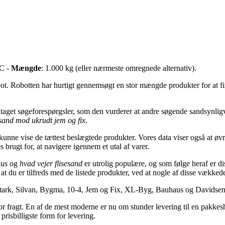
 C -
Mængde
: 1.000 kg (eller nærmeste omregnede alternativ).
ot. Robotten har hurtigt gennemsøgt en stor mængde produkter for at f
dtaget søgeforespørgsler, som den vurderer at andre søgende sandsynli
esand mod ukrudt jem og fix
.
unne vise de tættest beslægtede produkter. Vores data viser også at øv
 brugt for, at navigere igennem et utal af varer.
hus
og
hvad vejer flisesand
er utrolig populære, og som følge heraf er d
 at du er tilfreds med de listede produkter, ved at nogle af disse vækkede
 Stark, Silvan, Bygma, 10-4, Jem og Fix, XL-Byg, Bauhaus og Davidsen
r fragt. En af de mest moderne er nu om stunder levering til en pakkes
risbilligste form for levering.