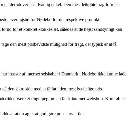
uld, men derudover usædvanlig enkel. Den mest letkøbte fragtform er
låede leveringstid for Nødebo for det respektive produkt.
 forud for et konkret klokkeslæt, således at de højst sandsynligt kan
u tage den mest prisbevidste mulighed for fragt, der typisk er at få
gæld har masser af internet selskaber i Danmark i Nødebo ikke kunne lade
på den sikre side med at få fat i den mest betalelige pris.
 undertiden være et fingerpeg om en falsk internet webshop. Kortkøb er
fælde af at du agter at godtgøre prisen over tid.