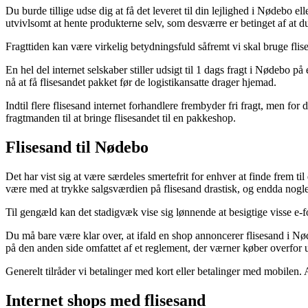
Du burde tillige udse dig at få det leveret til din lejlighed i Nødebo 
utvivlsomt at hente produkterne selv, som desværre er betinget af at du 
Fragttiden kan være virkelig betydningsfuld såfremt vi skal bruge flise
En hel del internet selskaber stiller udsigt til 1 dags fragt i Nødebo
nå at få flisesandet pakket før de logistikansatte drager hjemad.
Indtil flere flisesand internet forhandlere frembyder fri fragt, men for
fragtmanden til at bringe flisesandet til en pakkeshop.
Flisesand til Nødebo
Det har vist sig at være særdeles smertefrit for enhver at finde frem t
være med at trykke salgsværdien på flisesand drastisk, og endda nogle
Til gengæld kan det stadigvæk vise sig lønnende at besigtige visse e-fo
Du må bare være klar over, at ifald en shop annoncerer flisesand i Nød
på den anden side omfattet af et reglement, der værner køber overfor uæ
Generelt tilråder vi betalinger med kort eller betalinger med mobilen. Al
Internet shops med flisesand