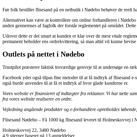
Før folk bestiller flisesand på en netbutik i Nødebo behøver de reelt h
Alternativet kan være at kontrollere om online forhandleren i Nødebo e
anden gennemses af fagfolk der forstår reglementet på området. Dette e
Udover dette er det smart at kunden er klar over de mest vitale regleme
permanent beholder ens ordrekvittering, så man altid vil kunne bevise 
Outlets på nettet i Nødebo
Trustpilot præsterer faktisk troværdige genveje til at undersøge en rækk
Facebook yder også tilpas fine metoder til at få indtryk af flisesand
også burde anvendes til at få et indtryk af hvor glade kunderne er.
Vores website er finansieret af indtægter fra reklamer. Vi har tætte 
fra vores website realiserer en ordre.
Vejledning angående produkter og e-forhandlere opretholdes løbende, m
Flisesand Nødebo
–
Få 1000 kg flisesand leveret til Holmeskovvej i
Holmeskovvej 22
,
3480
Nødebo
4.9
stjerner baseret på
13
anmeldelser