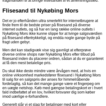
fragtmanden til at bringe flisesandet til et afhentningssted.
Flisesand til Nykøbing Mors
Det er jo efterhånden ultra smertefrit for internetbrugere at
finde frem til de bedste priser på flisesand på diverse
internet outlets, og så har en lang række online outlets i
Nykøbing Mors ikke kunne slippe for at tvinge salgsværdien
på flisesand eftertrykkeligt, og endda nogle gange byde på
fragt uden gebyr.
Men det kan stadigvæk vise sig gavnligt at efterprøve
diverse online shops nær Nykøbing Mors efter tilbud på
flisesand inden du placerer ordren, sådan at du er garanteret
at få den mest betalelige pris.
Du skal ikke desto mindre være årvågen med, at hvis en
online virksomhed markedsfører flisesand i Nykøbing Mors
til salg for en salgspris der anses for himmelråbende
fordelagtig, så kan det mange gange være et fingerpeg om
en uægte netshop. Køb med gængse betalingskort er i hvert
fald indbefattet af en lov, hvilket forsvarer dig som køber
imod uærlige e-forhandlere.
Generelt slår vi et slag for betalinger med kort eller