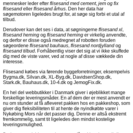
mennesker leder efter
flisesand med cement
,
jem og fix
flisesand
eller
flisesand århus
. Den her data har
søgemotoren ligeledes brugt for, at søge sig forbi et utal af
tilbud.
Derudover kan det ses i data, at søgningerne
flisesand xl
,
flisesand herning
og
flisesand herning
er virkelig anvendte,
og derfor er disse også medregnet af robotten foruden
søgeordene
flisesand bauhaus
,
flisesand nordjylland
og
flisesand tilbud
. Forhåbentlig viser det sig at vi ikke skuffede
dig med de viste varer, ved at nogle af disse vækkede din
interesse.
Flisesand købes via førende byggeforretninger, eksempelvis
Bygma.dk, Silvan.dk, XL-Byg.dk, DavidsenShop.dk,
Stark.dk, Bauhaus.dk, 10-4.dk og JemogFix.dk.
En hel del webbutikker i Danmark giver i øjeblikket mange
forskellige leveringsmåder. En af dem der er mest anvendt er
nu om stunder at få afleveret pakken hos en pakkeshop, som
giver dig fleksibiliteten til at hente de nyindkøbte varer i
Nykøbing Mors når det passer dig. Denne er altså ekstremt
fremkommelig, samt tit ligeledes den mindst kostelige
leveringsmulighed.