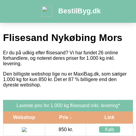
BestilByg.dk
Flisesand Nykøbing Mors
Er du på udkig efter flisesand? Vi har fundet 26 online
forhandlere, og noteret deres priser for 1.000 kg inkl.
levering.
Den billigste webshop lige nu er MaxiBag.dk, som sælger
1.000 kg for kun 850 kr. Det er 87 % billigere end den
dyreste webshop.
Laveste pris for 1.000 kg flisesand inkl. levering*
Webshop
Pris ↓
Link
850 kr.
Køb