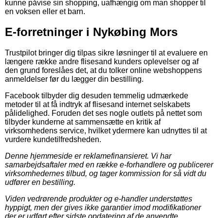
kunne påvise sin shopping, uafhængig om man shopper til
en voksen eller et barn.
E-forretninger i Nykøbing Mors
Trustpilot bringer dig tilpas sikre løsninger til at evaluere en
længere række andre flisesand kunders oplevelser og af
den grund foreslåes det, at du tolker online webshoppens
anmeldelser før du lægger din bestilling.
Facebook tilbyder dig desuden temmelig udmærkede
metoder til at få indtryk af flisesand internet selskabets
pålidelighed. Foruden det ses nogle outlets på nettet som
tilbyder kunderne at sammensætte en kritik af
virksomhedens service, hvilket ydermere kan udnyttes til at
vurdere kundetilfredsheden.
Denne hjemmeside er reklamefinansieret. Vi har
samarbejdsaftaler med en række e-forhandlere og publicerer
virksomhedernes tilbud, og tager kommission for så vidt du
udfører en bestilling.
Viden vedrørende produkter og e-handler understøttes
hyppigt, men der gives ikke garantier imod modifikationer
der er udført efter sidste opdatering af de anvendte