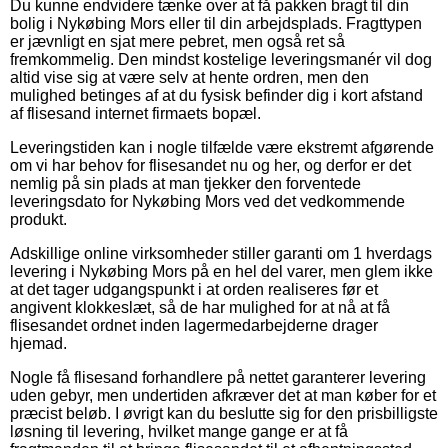
Du kunne endvidere tænke over at få pakken bragt til din
bolig i Nykøbing Mors eller til din arbejdsplads. Fragttypen
er jævnligt en sjat mere pebret, men også ret så
fremkommelig. Den mindst kostelige leveringsmanér vil dog
altid vise sig at være selv at hente ordren, men den
mulighed betinges af at du fysisk befinder dig i kort afstand
af flisesand internet firmaets bopæl.
Leveringstiden kan i nogle tilfælde være ekstremt afgørende
om vi har behov for flisesandet nu og her, og derfor er det
nemlig på sin plads at man tjekker den forventede
leveringsdato for Nykøbing Mors ved det vedkommende
produkt.
Adskillige online virksomheder stiller garanti om 1 hverdags
levering i Nykøbing Mors på en hel del varer, men glem ikke
at det tager udgangspunkt i at orden realiseres før et
angivent klokkeslæt, så de har mulighed for at nå at få
flisesandet ordnet inden lagermedarbejderne drager
hjemad.
Nogle få flisesand forhandlere på nettet garanterer levering
uden gebyr, men undertiden afkræver det at man køber for et
præcist beløb. I øvrigt kan du beslutte sig for den prisbilligste
løsning til levering, hvilket mange gange er at få