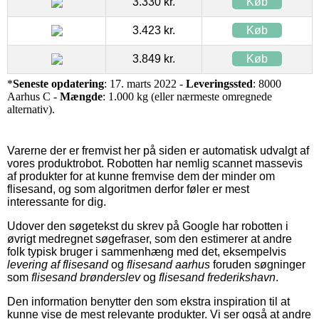
3.330 kr.
Køb
3.423 kr.
Køb
3.849 kr.
Køb
*
Seneste opdatering
: 17. marts 2022 -
Leveringssted
: 8000
Aarhus C -
Mængde
: 1.000 kg (eller nærmeste omregnede
alternativ).
Varerne der er fremvist her på siden er automatisk udvalgt af
vores produktrobot. Robotten har nemlig scannet massevis
af produkter for at kunne fremvise dem der minder om
flisesand, og som algoritmen derfor føler er mest
interessante for dig.
Udover den søgetekst du skrev på Google har robotten i
øvrigt medregnet søgefraser, som den estimerer at andre
folk typisk bruger i sammenhæng med det, eksempelvis
levering af flisesand
og
flisesand aarhus
foruden søgninger
som
flisesand brønderslev
og
flisesand frederikshavn
.
Den information benytter den som ekstra inspiration til at
kunne vise de mest relevante produkter. Vi ser også at andre