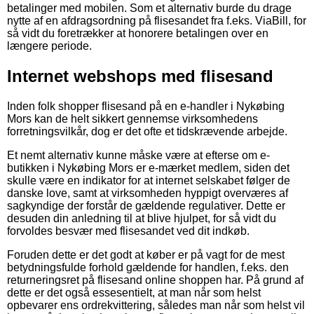
betalinger med mobilen. Som et alternativ burde du drage
nytte af en afdragsordning på flisesandet fra f.eks. ViaBill, for
så vidt du foretrækker at honorere betalingen over en
længere periode.
Internet webshops med flisesand
Inden folk shopper flisesand på en e-handler i Nykøbing
Mors kan de helt sikkert gennemse virksomhedens
forretningsvilkår, dog er det ofte et tidskrævende arbejde.
Et nemt alternativ kunne måske være at efterse om e-
butikken i Nykøbing Mors er e-mærket medlem, siden det
skulle være en indikator for at internet selskabet følger de
danske love, samt at virksomheden hyppigt overværes af
sagkyndige der forstår de gældende regulativer. Dette er
desuden din anledning til at blive hjulpet, for så vidt du
forvoldes besvær med flisesandet ved dit indkøb.
Foruden dette er det godt at køber er på vagt for de mest
betydningsfulde forhold gældende for handlen, f.eks. den
returneringsret på flisesand online shoppen har. På grund af
dette er det også essesentielt, at man når som helst
opbevarer ens ordrekvittering, således man når som helst vil