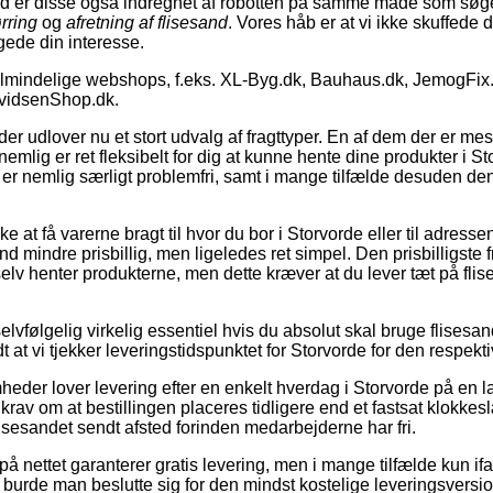
nd er disse også indregnet af robotten på samme måde som sø
rring
og
afretning af flisesand
. Vores håb er at vi ikke skuffede 
ngede din interesse.
almindelige webshops, f.eks. XL-Byg.dk, Bauhaus.dk, JemogFix.
avidsenShop.dk.
 udlover nu et stort udvalg af fragttyper. En af dem der er mes
mlig er ret fleksibelt for dig at kunne hente dine produkter i S
er nemlig særligt problemfri, samt i mange tilfælde desuden den 
 at få varerne bragt til hvor du bor i Storvorde eller til adresse
nd mindre prisbillig, men ligeledes ret simpel. Den prisbilligste 
lv henter produkterne, men dette kræver at du lever tæt på flise
elvfølgelig virkelig essentiel hvis du absolut skal bruge flisesa
t at vi tjekker leveringstidspunktet for Storvorde for den respekt
eder lover levering efter en enkelt hverdag i Storvorde på en 
 krav om at bestillingen placeres tidligere end et fastsat klokkesl
flisesandet sendt afsted forinden medarbejderne har fri.
på nettet garanterer gratis levering, men i mange tilfælde kun ifa
t burde man beslutte sig for den mindst kostelige leveringsversion