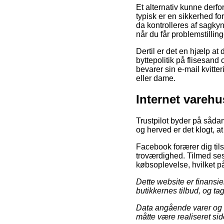
Et alternativ kunne derfo
typisk er en sikkerhed fo
da kontrolleres af sagkyn
når du får problemstillin
Dertil er det en hjælp a
byttepolitik på flisesand
bevarer sin e-mail kvitte
eller dame.
Internet varehu
Trustpilot byder på såda
og herved er det klogt, 
Facebook forærer dig tils
troværdighed. Tilmed ses 
købsoplevelse, hvilket p
Dette website er finansie
butikkernes tilbud, og t
Data angående varer og o
måtte være realiseret sid