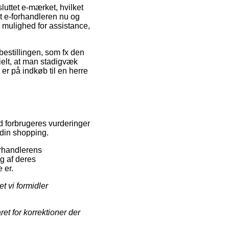
sluttet e-mærket, hvilket
at e-forhandleren nu og
g mulighed for assistance,
bestillingen, som fx den
tielt, at man stadigvæk
 er på indkøb til en herre
d forbrugeres vurderinger
 din shopping.
orhandlerens
ng af deres
 er.
t vi formidler
t for korrektioner der