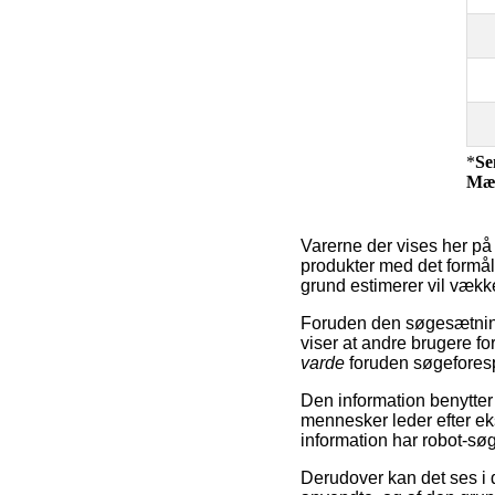
*
Se
Mæ
Varerne der vises her på 
produkter med det formål 
grund estimerer vil vække
Foruden den søgesætning
viser at andre brugere 
varde
foruden søgefores
Den information benytter 
mennesker leder efter e
information har robot-søge
Derudover kan det ses i