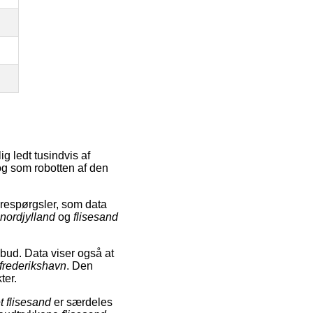
g ledt tusindvis af
 og som robotten af den
respørgsler, som data
 nordjylland
og
flisesand
lbud. Data viser også at
 frederikshavn
. Den
ter.
t flisesand
er særdeles