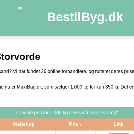
BestilByg.dk
Storvorde
sand? Vi har fundet 26 online forhandlere, og noteret deres priser
ge nu er MaxiBag.dk, som sælger 1.000 kg for kun 850 kr. Det er
Laveste pris for 1.000 kg flisesand inkl. levering*
Webshop
Pris ↓
Link