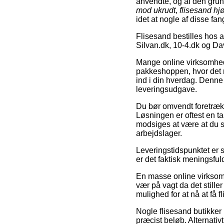
anvendte, og af den gru
mod ukrudt
,
flisesand hjø
idet at nogle af disse fa
Flisesand bestilles hos 
Silvan.dk, 10-4.dk og D
Mange online virksomheder
pakkeshoppen, hvor det ne
ind i din hverdag. Denne 
leveringsudgave.
Du bør omvendt foretrække
Løsningen er oftest en ta
modsiges at være at du se
arbejdslager.
Leveringstidspunktet er s
er det faktisk meningsfuld
En masse online virksomh
vær på vagt da det stiller
mulighed for at nå at få 
Nogle flisesand butikker 
præcist beløb. Alternativ