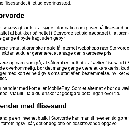
ge flisesandet til et udleveringssted.
torvorde
tsmæssigt for folk at søge information om priser på flisesand hos
ertallet af butikker på nettet i Storvorde set sig nødsaget til at sæ
e gange tilbyde fragt uden gebyr.
re smart at granske nogle få internet webshops nær Storvorde e
 sådan at du er garanteret at antage den skarpeste pris.
re opmærksom på, at såfremt en netbutik afsætter flisesand i St
de overkommelig, bør det mange gange være et karakteristika d
inger med kort er heldigvis omsluttet af en bestemmelse, hvilket
tet.
for handler med kort eller MobilePay. Som et alternativ bør du v
pel ViaBill, ifald du ønsker at godtgøre betalingen over tid.
gender med flisesand
nd på en internet butik i Storvorde kan man til hver en tid gør
 forretningsvilkår, det er dog ofte en tidskrævende opgave.