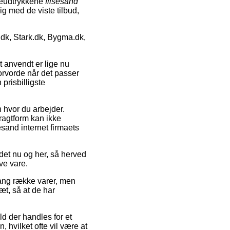
geudtrykkene
flisesand
dig med de viste tilbud,
dk, Stark.dk, Bygma.dk,
t anvendt er lige nu
torvorde når det passer
prisbilligste
n hvor du arbejder.
fragtform kan ikke
sand internet firmaets
ndet nu og her, så herved
ive vare.
lang række varer, men
æt, så at de har
ld der handles for et
, hvilket ofte vil være at