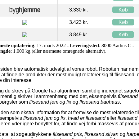
3.330 kr.
Køb
3.423 kr.
Køb
3.849 kr.
Køb
neste opdatering
: 17. marts 2022 -
Leveringssted
: 8000 Aarhus C -
ngde
: 1.000 kg (eller nærmeste omregnede alternativ).
siden blev automatisk udvalgt af vores robot. Robotten har nemli
at finde de produkter der mest muligt relaterer sig til flisesand,
 din interesse.
 du skrev på Google har algoritmen samtidig indregnet søgefo
formentlig skriver i sammenhæng med det, eksempelvis
flisesand
pørgsler som
flisesand jem og fix
og
flisesand bauhaus
.
den som ekstra information for at fremvise de mest relaterede ti
ksempelvis
flisesand jem og fix
,
hvad er flisesand
eller
flisesand
ren yderligere benyttet for, at finde vej forbi massevis af produk
 data, at søgeudtrykkene
flisesand pris
,
flisesand silvan
og
harpe