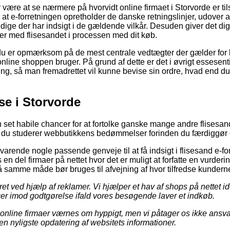
r være at se nærmere på hvorvidt online firmaet i Storvorde er til
r at e-forretningen opretholder de danske retningslinjer, udover 
dige der har indsigt i de gældende vilkår. Desuden giver det di
ger med flisesandet i processen med dit køb.
t du er opmærksom på de mest centrale vedtægter der gælder for 
 online shoppen bruger. På grund af dette er det i øvrigt essesen
ring, så man fremadrettet vil kunne bevise sin ordre, hvad end du
se i Storvorde
n set habile chancer for at fortolke ganske mange andre flisesan
at du studerer webbutikkens bedømmelser forinden du færdiggør
varende nogle passende genveje til at få indsigt i flisesand e-f
en del firmaer på nettet hvor det er muligt at forfatte en vurderi
å samme måde bør bruges til afvejning af hvor tilfredse kunderne
ret ved hjælp af reklamer. Vi hjælper et hav af shops på nettet ide
ager imod godtgørelse ifald vores besøgende laver et indkøb.
nline firmaer værnes om hyppigt, men vi påtager os ikke ansvare
en nyligste opdatering af websitets informationer.