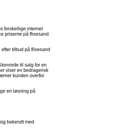
 forskellige internet
nke priserne på flisesand
fter tilbud på flisesand
orvorde til salg for en
er viser en bedragerisk
 værner kunden overfor
ælge en løsning på
e sig bekendt med