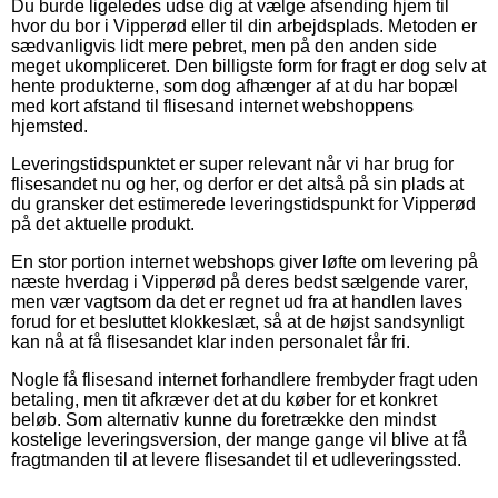
Du burde ligeledes udse dig at vælge afsending hjem til
hvor du bor i Vipperød eller til din arbejdsplads. Metoden er
sædvanligvis lidt mere pebret, men på den anden side
meget ukompliceret. Den billigste form for fragt er dog selv at
hente produkterne, som dog afhænger af at du har bopæl
med kort afstand til flisesand internet webshoppens
hjemsted.
Leveringstidspunktet er super relevant når vi har brug for
flisesandet nu og her, og derfor er det altså på sin plads at
du gransker det estimerede leveringstidspunkt for Vipperød
på det aktuelle produkt.
En stor portion internet webshops giver løfte om levering på
næste hverdag i Vipperød på deres bedst sælgende varer,
men vær vagtsom da det er regnet ud fra at handlen laves
forud for et besluttet klokkeslæt, så at de højst sandsynligt
kan nå at få flisesandet klar inden personalet får fri.
Nogle få flisesand internet forhandlere frembyder fragt uden
betaling, men tit afkræver det at du køber for et konkret
beløb. Som alternativ kunne du foretrække den mindst
kostelige leveringsversion, der mange gange vil blive at få
fragtmanden til at levere flisesandet til et udleveringssted.