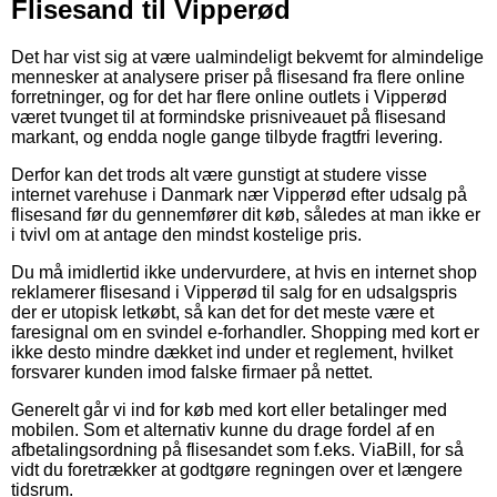
Flisesand til Vipperød
Det har vist sig at være ualmindeligt bekvemt for almindelige
mennesker at analysere priser på flisesand fra flere online
forretninger, og for det har flere online outlets i Vipperød
været tvunget til at formindske prisniveauet på flisesand
markant, og endda nogle gange tilbyde fragtfri levering.
Derfor kan det trods alt være gunstigt at studere visse
internet varehuse i Danmark nær Vipperød efter udsalg på
flisesand før du gennemfører dit køb, således at man ikke er
i tvivl om at antage den mindst kostelige pris.
Du må imidlertid ikke undervurdere, at hvis en internet shop
reklamerer flisesand i Vipperød til salg for en udsalgspris
der er utopisk letkøbt, så kan det for det meste være et
faresignal om en svindel e-forhandler. Shopping med kort er
ikke desto mindre dækket ind under et reglement, hvilket
forsvarer kunden imod falske firmaer på nettet.
Generelt går vi ind for køb med kort eller betalinger med
mobilen. Som et alternativ kunne du drage fordel af en
afbetalingsordning på flisesandet som f.eks. ViaBill, for så
vidt du foretrækker at godtgøre regningen over et længere
tidsrum.