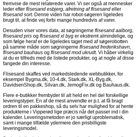
fremvise de mest relaterede varer. Vi ser også at mennesker
leder efter
flisesand esbjerg
,
afretning af flisesand
eller
flisesand sort
. Denne viden har robot-søgeren ligeledes
brugt til, at finde vej forbi mange hundredvis af varer.
Desuden viser vores data, at søgningerne
flisesand aalborg
,
flisesand pris
og
flisesand xl byg
er ekstremt almindelige, og
som følge heraf er de ligeledes taget med af søgerobotten
på samme måde som søgningerne
flisesand frederikshavn
,
flisesand bauhaus
og
flisesand mod ukrudt
. Vi håber virkelig
at du er tilfreds med de listede produkter, og at nogle af disse
fangede din interesse.
Flisesand skaffes ved markedsledende webbutikker, for
eksempel Bygma.dk, 10-4.dk, Stark.dk, XL-Byg.dk,
DavidsenShop.dk, Silvan.dk, JemogFix.dk og Bauhaus.dk.
Flere e-butikker frembyder til alt held en hel del forskellige
leveringstyper. En af de mest anvendte er p.t. at få bragt
ordren til en pakkeshop, så du selv har mulighed for at hente
produkterne i Vipperød lige præcis når det passer ind i din
kalender. Leveringsmetoden er jo særligt uproblematisk,
samt i mange tilfælde ydermere den prisbilligste
leveringsmodel.