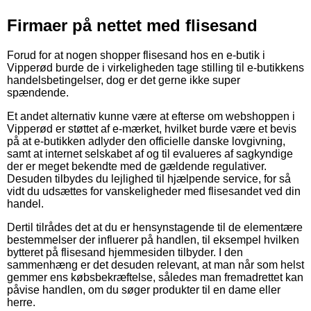
Firmaer på nettet med flisesand
Forud for at nogen shopper flisesand hos en e-butik i
Vipperød burde de i virkeligheden tage stilling til e-butikkens
handelsbetingelser, dog er det gerne ikke super
spændende.
Et andet alternativ kunne være at efterse om webshoppen i
Vipperød er støttet af e-mærket, hvilket burde være et bevis
på at e-butikken adlyder den officielle danske lovgivning,
samt at internet selskabet af og til evalueres af sagkyndige
der er meget bekendte med de gældende regulativer.
Desuden tilbydes du lejlighed til hjælpende service, for så
vidt du udsættes for vanskeligheder med flisesandet ved din
handel.
Dertil tilrådes det at du er hensynstagende til de elementære
bestemmelser der influerer på handlen, til eksempel hvilken
bytteret på flisesand hjemmesiden tilbyder. I den
sammenhæng er det desuden relevant, at man når som helst
gemmer ens købsbekræftelse, således man fremadrettet kan
påvise handlen, om du søger produkter til en dame eller
herre.