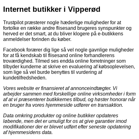
Internet butikker i Vipperød
Trustpilot præsterer nogle hæderlige muligheder for at
fortolke en række andre flisesand brugeres synspunkter og
herved er det smart, at du bliver klogere på e-butikkens
anmeldelser forinden du køber.
Facebook forærer dig lige så vel nogle gavnlige muligheder
for at få kendskab til flisesand online forhandlerens
troværdighed. Tilmed ses endda online forretninger som
tilbyder kunderne at skrive en evaluering af købsoplevelsen,
som lige så vel burde benyttes til vurdering af
kundetilfredsheden.
Vores website er finansieret af annonceindtægter. Vi
arbejder sammen med forskellige online virksomheder i form
af at vi præsenterer butikkernes tilbud, og høster honorar når
en bruger fra vores hjemmeside udfører en transaktion.
Data omkring produkter og online butikker opdateres
løbende, men det er umuligt for os at give garantier imod
modifikationer der er blevet udført efter seneste opdatering
af hjemmesidens data.