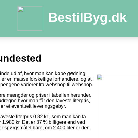
BestilByg.dk
undested
t finde ud af, hvor man kan købe gødning
der er en masse forskellige forhandlere, og at
pengene varierer fra webshop til webshop.
tere mængder og priser i tabellen herunder,
dregne hvor man får den laveste literpris,
er et eventuelt leveringsgebyr.
laveste literpris 0,82 kr., som man kan få
r 1.980 kr. Det er 37 % billigere end ved
 er spørgsmålet bare, om 2.400 liter er den