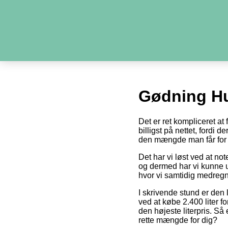
Gødning H
Det er ret kompliceret a
billigst på nettet, fordi 
den mængde man får for 
Det har vi løst ved at no
og dermed har vi kunne u
hvor vi samtidig medregn
I skrivende stund er den 
ved at købe 2.400 liter fo
den højeste literpris. Så
rette mængde for dig?