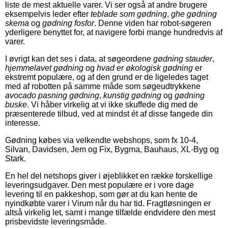
liste de mest aktuelle varer. Vi ser også at andre brugere
eksempelvis leder efter
teblade som gødning
,
ghe gødning
skema
og
gødning fosfor
. Denne viden har robot-søgeren
yderligere benyttet for, at navigere forbi mange hundredvis af
varer.
I øvrigt kan det ses i data, at søgeordene
gødning stauder
,
hjemmelavet gødning
og
hvad er økologisk gødning
er
ekstremt populære, og af den grund er de ligeledes taget
med af robotten på samme måde som søgeudtrykkene
avocado pasning gødning
,
kunstig gødning
og
gødning
buske
. Vi håber virkelig at vi ikke skuffede dig med de
præsenterede tilbud, ved at mindst ét af disse fangede din
interesse.
Gødning købes via velkendte webshops, som fx 10-4,
Silvan, Davidsen, Jem og Fix, Bygma, Bauhaus, XL-Byg og
Stark.
En hel del netshops giver i øjeblikket en række forskellige
leveringsudgaver. Den mest populære er i vore dage
levering til en pakkeshop, som gør at du kan hente de
nyindkøbte varer i Virum når du har tid. Fragtløsningen er
altså virkelig let, samt i mange tilfælde endvidere den mest
prisbevidste leveringsmåde.