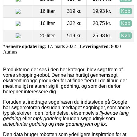
16 liter
319 kr.
19,93 kr.
Køb
16 liter
332 kr.
20,75 kr.
Køb
20 liter
519 kr.
25,93 kr.
Køb
*
Seneste opdatering
: 17. marts 2022 -
Leveringssted
: 8000
Aarhus
Produkterne der ses i den her kategori blev søgt frem af
vores shopping-robot. Denne har hurtigt gennemsøgt
ekstremt mange produkter for at finde frem til de tilbud der
mest muligt relaterer sig til gødning, og som den derfor
beregner interessere dig.
Foruden at inddrage søgefrasen du indtastede på Google
har søgemotoren desuden medtaget søgninger, som andre
typisk skriver i den forbindelse, eksempelvis
flydende tang
gødning
eller
mpk gødning
foruden søgeudtryk som
ærteplanter gødning
og
hæk gødning jem og fix
.
Den data bruger robotten som yderligere inspiration for at