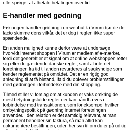
efterspørger at afbetale betalingen over tid.
E-handler med gødning
Før nogen handler gødning i en webbutik i Virum bør de de
facto skimme dens vilkår, det er dog i reglen ikke super
spændende.
En anden mulighed kunne derfor være at undersøge
hvorvidt internet shoppen i Virum er medlem af e-mærket,
fordi det generelt er et signal om at online webshoppen retter
sig efter de gældende danske regler, samt at internet
forretningen fra tid til anden revurderes af sagkyndige som
kender reglementet på området. Det er en rigtig god
anledning til at få bistand, ifald du oplever problemstillinger
med gødningen i forbindelse med din shopping.
Tilmed stiller vi forslag om at kunden er vaks omkring de
mest betydningsfulde regler der kan håndhæves i
forbindelse med transaktionen, som for eksempel hvilken
ombytningspolitik på gødning internet forretningen
anvender. I den relation er det samtidig relevant, at man
permanent beholder sin faktura, så man altid kan
dokumentere bestillingen, uden hensyn til om du er på udkig