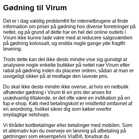
Gødning til Virum
Det er i dag vældig problemfrit for internetbrugere at finde
information om priser på gødning hos diverse forretninger på
nettet, og på grund af dette har en hel del online outlets i
Virum ikke kunne lade være med at reducere salgsværdien
på gødning kolossalt, og endda nogle gange yde fragtfri
levering.
Trods dette kan det ikke desto mindre vise sig gunstigt at
analysere nogle enkelte butikker på nettet nær Virum efter
rabat på gødning inden du placerer ordren, sådan at man er
usvigeligt sikker på at modtage den laveste pris.
Du skal ikke desto mindre ikke overse, at hvis en netbutik
afhænder gødning i Virum til en pris der anses for
usædvanlig tiltalende, er det ofte være en indikation på en
fup e-shop. Køb med betalingskort er imidlertid omfavnet af
en anordning, hvilket sikrer dig som køber overfor
snydagtige netshops.
Vi tilråder kortbetalinger eller betalinger med mobilen. Som
et alternativ kan du overveje en løsning på afbetaling på
gødningen som eksempelvis ViaBill, forudsat du