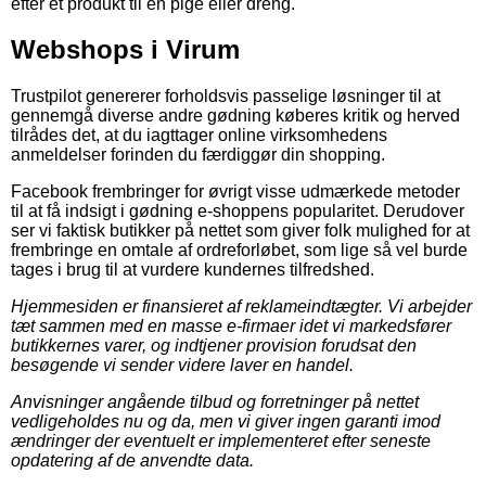
efter et produkt til en pige eller dreng.
Webshops i Virum
Trustpilot genererer forholdsvis passelige løsninger til at
gennemgå diverse andre gødning køberes kritik og herved
tilrådes det, at du iagttager online virksomhedens
anmeldelser forinden du færdiggør din shopping.
Facebook frembringer for øvrigt visse udmærkede metoder
til at få indsigt i gødning e-shoppens popularitet. Derudover
ser vi faktisk butikker på nettet som giver folk mulighed for at
frembringe en omtale af ordreforløbet, som lige så vel burde
tages i brug til at vurdere kundernes tilfredshed.
Hjemmesiden er finansieret af reklameindtægter. Vi arbejder
tæt sammen med en masse e-firmaer idet vi markedsfører
butikkernes varer, og indtjener provision forudsat den
besøgende vi sender videre laver en handel.
Anvisninger angående tilbud og forretninger på nettet
vedligeholdes nu og da, men vi giver ingen garanti imod
ændringer der eventuelt er implementeret efter seneste
opdatering af de anvendte data.