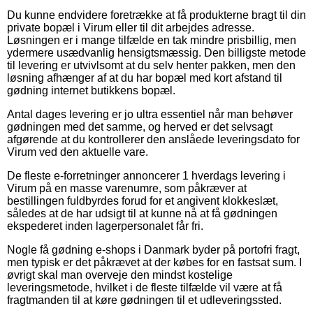
Du kunne endvidere foretrække at få produkterne bragt til din
private bopæl i Virum eller til dit arbejdes adresse.
Løsningen er i mange tilfælde en tak mindre prisbillig, men
ydermere usædvanlig hensigtsmæssig. Den billigste metode
til levering er utvivlsomt at du selv henter pakken, men den
løsning afhænger af at du har bopæl med kort afstand til
gødning internet butikkens bopæl.
Antal dages levering er jo ultra essentiel når man behøver
gødningen med det samme, og herved er det selvsagt
afgørende at du kontrollerer den anslåede leveringsdato for
Virum ved den aktuelle vare.
De fleste e-forretninger annoncerer 1 hverdags levering i
Virum på en masse varenumre, som påkræver at
bestillingen fuldbyrdes forud for et angivent klokkeslæt,
således at de har udsigt til at kunne nå at få gødningen
ekspederet inden lagerpersonalet får fri.
Nogle få gødning e-shops i Danmark byder på portofri fragt,
men typisk er det påkrævet at der købes for en fastsat sum. I
øvrigt skal man overveje den mindst kostelige
leveringsmetode, hvilket i de fleste tilfælde vil være at få
fragtmanden til at køre gødningen til et udleveringssted.