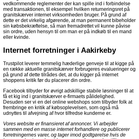
vedkommende reglementer der kan spille ind i forbindelse
med transaktionen, til eksempel hvilken returneringsret på
granitskærver internet virksomheden bruger. På grund af
dette er det virkelig afgørende, at man permanent bibeholder
sin købsbekræftelse, så man fremadrettet vil kunne påvise
sin ordre, uden hensyn til om man er på indkøb til en mand
eller kvinde.
Internet forretninger i Aakirkeby
Trustpilot leverer temmelig hæderlige genveje til at kigge på
en række aktuelle granitskærver forbrugeres evalueringer og
på grund af dette tilrådes det, at du kigger på internet
shoppens kritik før du placerer din ordre.
Facebook tilbyder for øvrigt adskillige stabile løsninger til at
få et kig ind i granitskærver e-firmaets pålidelighed.
Desuden ser vi en del online webshops som tilbyder folk at
frembringe en kritik af købsoplevelsen, som også må
udnyttes til afvejning af hvor tilfredse kunderne er.
Vores website er finansieret af annoncer. Vi arbejder
sammen med en masse internet forhandlere og publicerer
forretningernes varer, og tager imod godtgørelse hvis de