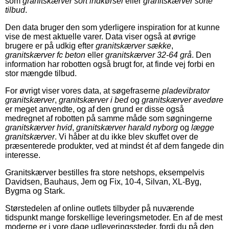
som
granitskærver sort indkørsel
eller
granitskærver sorte
tilbud
.
Den data bruger den som yderligere inspiration for at kunne
vise de mest aktuelle varer. Data viser også at øvrige
brugere er på udkig efter
granitskærver sække
,
granitskærver fc beton
eller
granitskærver 32-64 grå
. Den
information har robotten også brugt for, at finde vej forbi en
stor mængde tilbud.
For øvrigt viser vores data, at søgefraserne
pladevibrator
granitskærver
,
granitskærver i bed
og
granitskærver avedøre
er meget anvendte, og af den grund er disse også
medregnet af robotten på samme måde som søgningerne
granitskærver hvid
,
granitskærver harald nyborg
og
lægge
granitskærver
. Vi håber at du ikke blev skuffet over de
præsenterede produkter, ved at mindst ét af dem fangede din
interesse.
Granitskærver bestilles fra store netshops, eksempelvis
Davidsen, Bauhaus, Jem og Fix, 10-4, Silvan, XL-Byg,
Bygma og Stark.
Størstedelen af online outlets tilbyder på nuværende
tidspunkt mange forskellige leveringsmetoder. En af de mest
moderne er i vore dage udleveringssteder, fordi du på den