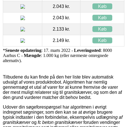
2.043 kr.
Køb
2.043 kr.
Køb
2.133 kr.
Køb
2.149 kr.
Køb
*
Seneste opdatering
: 17. marts 2022 -
Leveringssted
: 8000
Aarhus C -
Mængde
: 1.000 kg (eller nærmeste omregnede
alternativ).
Tilbudene du kan finde på den her liste blev automatisk
udvalgt af vores produktrobot. Algoritmen har nemlig
gennemsøgt et utal af varer for at kunne fremvise de varer
der mest muligt relaterer sig til granitskærver, og som den af
den grund vurderer matcher dit behov bedst.
Udover din søgeforespørgsel har algoritmen i øvrigt
indregnet søgninger, som den kan se at øvrige brugere
typisk indtaster i den forbindelse, eksempelvis
udlægning af
granitskærver
og
fc beton granitskærver
foruden vendinger