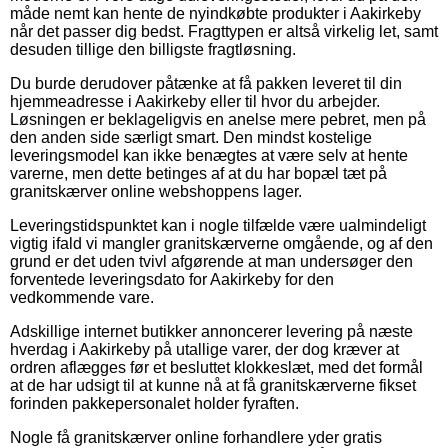
måde nemt kan hente de nyindkøbte produkter i Aakirkeby
når det passer dig bedst. Fragttypen er altså virkelig let, samt
desuden tillige den billigste fragtløsning.
Du burde derudover påtænke at få pakken leveret til din
hjemmeadresse i Aakirkeby eller til hvor du arbejder.
Løsningen er beklageligvis en anelse mere pebret, men på
den anden side særligt smart. Den mindst kostelige
leveringsmodel kan ikke benægtes at være selv at hente
varerne, men dette betinges af at du har bopæl tæt på
granitskærver online webshoppens lager.
Leveringstidspunktet kan i nogle tilfælde være ualmindeligt
vigtig ifald vi mangler granitskærverne omgående, og af den
grund er det uden tvivl afgørende at man undersøger den
forventede leveringsdato for Aakirkeby for den
vedkommende vare.
Adskillige internet butikker annoncerer levering på næste
hverdag i Aakirkeby på utallige varer, der dog kræver at
ordren aflægges før et besluttet klokkeslæt, med det formål
at de har udsigt til at kunne nå at få granitskærverne fikset
forinden pakkepersonalet holder fyraften.
Nogle få granitskærver online forhandlere yder gratis