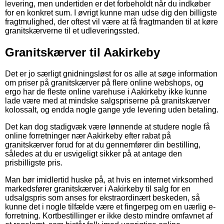
levering, men undertiden er det forbeholdt når du indkøber
for en konkret sum. I øvrigt kunne man udse dig den billigste
fragtmulighed, der oftest vil være at få fragtmanden til at køre
granitskærverne til et udleveringssted.
Granitskærver til Aakirkeby
Det er jo særligt gnidningsløst for os alle at søge information
om priser på granitskærver på flere online webshops, og
ergo har de fleste online varehuse i Aakirkeby ikke kunne
lade være med at mindske salgspriserne på granitskærver
kolossalt, og endda nogle gange yde levering uden betaling.
Det kan dog stadigvæk være lønnende at studere nogle få
online forretninger nær Aakirkeby efter rabat på
granitskærver forud for at du gennemfører din bestilling,
således at du er usvigeligt sikker på at antage den
prisbilligste pris.
Man bør imidlertid huske på, at hvis en internet virksomhed
markedsfører granitskærver i Aakirkeby til salg for en
udsalgspris som anses for ekstraordinært beskeden, så
kunne det i nogle tilfælde være et fingerpeg om en uærlig e-
forretning. Kortbestillinger er ikke desto mindre omfavnet af