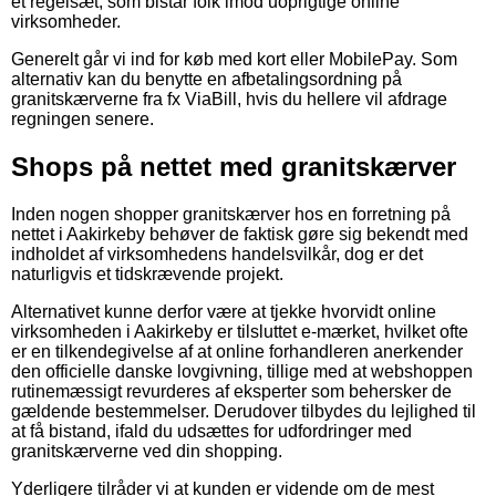
et regelsæt, som bistår folk imod uoprigtige online
virksomheder.
Generelt går vi ind for køb med kort eller MobilePay. Som
alternativ kan du benytte en afbetalingsordning på
granitskærverne fra fx ViaBill, hvis du hellere vil afdrage
regningen senere.
Shops på nettet med granitskærver
Inden nogen shopper granitskærver hos en forretning på
nettet i Aakirkeby behøver de faktisk gøre sig bekendt med
indholdet af virksomhedens handelsvilkår, dog er det
naturligvis et tidskrævende projekt.
Alternativet kunne derfor være at tjekke hvorvidt online
virksomheden i Aakirkeby er tilsluttet e-mærket, hvilket ofte
er en tilkendegivelse af at online forhandleren anerkender
den officielle danske lovgivning, tillige med at webshoppen
rutinemæssigt revurderes af eksperter som behersker de
gældende bestemmelser. Derudover tilbydes du lejlighed til
at få bistand, ifald du udsættes for udfordringer med
granitskærverne ved din shopping.
Yderligere tilråder vi at kunden er vidende om de mest