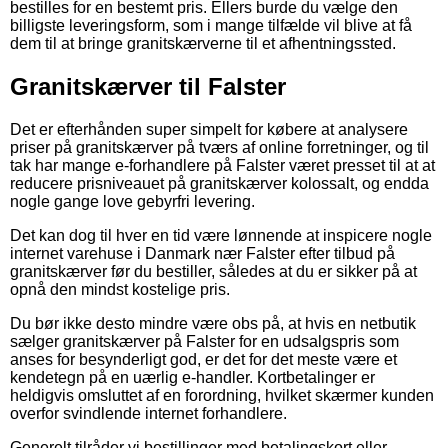
bestilles for en bestemt pris. Ellers burde du vælge den
billigste leveringsform, som i mange tilfælde vil blive at få
dem til at bringe granitskærverne til et afhentningssted.
Granitskærver til Falster
Det er efterhånden super simpelt for købere at analysere
priser på granitskærver på tværs af online forretninger, og til
tak har mange e-forhandlere på Falster været presset til at at
reducere prisniveauet på granitskærver kolossalt, og endda
nogle gange love gebyrfri levering.
Det kan dog til hver en tid være lønnende at inspicere nogle
internet varehuse i Danmark nær Falster efter tilbud på
granitskærver før du bestiller, således at du er sikker på at
opnå den mindst kostelige pris.
Du bør ikke desto mindre være obs på, at hvis en netbutik
sælger granitskærver på Falster for en udsalgspris som
anses for besynderligt god, er det for det meste være et
kendetegn på en uærlig e-handler. Kortbetalinger er
heldigvis omsluttet af en forordning, hvilket skærmer kunden
overfor svindlende internet forhandlere.
Generelt tilråder vi bestillinger med betalingskort eller