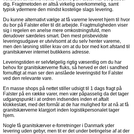
dig. Fragtmetoden er altså virkelig overkommelig, samt
typisk ydermere den mindst kostelige slags levering.
Du kunne alternativt vælge at få varerne leveret hjem til hvor
du bor på Falster eller til dit arbejde. Fragtmuligheden viser
sig i regelen en anelse mere omkostningsfuld, men
derudover særdeles smart. Den mest prisbevidste
leveringsudgave er utvivlsomt at du selv henter varerne,
men den løsning stiller krav om at du bor med kort afstand til
granitskærver internet butikkens adresse.
Leveringstiden er selvfølgelig rigtig væsentlig om du har
behov for granitskærverne fluks, så herved er det i sandhed
fornuftigt at man ser den anslåede leveringstid for Falster
ved den relevante vare.
En masse shops på nettet stiller udsigt til 1 dags fragt på
Falster på en række varer, men vær påpasselig da det tager
udgangspunkt i at ordren indsendes inden et aftalt
klokkeslæt, med det formål at de har mulighed for at nå at få
granitskærverne klargjort inden logistikpersonalet tager
hjem.
Nogle få granitskærver e-forretninger i Danmark yder
levering uden gebyr, men tit er det under betingelse af at der