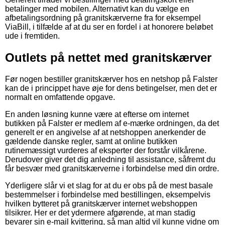
betalinger med mobilen. Alternativt kan du vælge en
afbetalingsordning på granitskærverne fra for eksempel
ViaBill, i tilfælde af at du ser en fordel i at honorere beløbet
ude i fremtiden.
Outlets på nettet med granitskærver
Før nogen bestiller granitskærver hos en netshop på Falster
kan de i princippet have øje for dens betingelser, men det er
normalt en omfattende opgave.
En anden løsning kunne være at efterse om internet
butikken på Falster er medlem af e-mærke ordningen, da det
generelt er en angivelse af at netshoppen anerkender de
gældende danske regler, samt at online butikken
rutinemæssigt vurderes af eksperter der forstår vilkårene.
Derudover giver det dig anledning til assistance, såfremt du
får besvær med granitskærverne i forbindelse med din ordre.
Yderligere slår vi et slag for at du er obs på de mest basale
bestemmelser i forbindelse med bestillingen, eksempelvis
hvilken bytteret på granitskærver internet webshoppen
tilsikrer. Her er det ydermere afgørende, at man stadig
bevarer sin e-mail kvittering, så man altid vil kunne vidne om