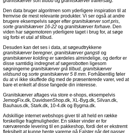
granitskærver sort tilbud
og
granitskærver trailersalg
.
Den data bruger algoritmen som yderligere inspiration til at
fremvise de mest relevante produkter. Vi ser også at andre
brugere eksempelvis søger efter
granitskærver sort pris
,
sorte granitskærver 16-22
og
granitskærver forhave
. Den
viden har søgemotoren yderligere taget i brug for, at søge
sig forbi et utal af tilbud.
Desuden kan det ses i data, at søgeudtrykkene
granitskærver beregner
,
granitskærver gangsti
og
granitskærver kolding
er særdeles almindelige, og derfor er
disse samtidig indregnet af søgerobotten ligesom
søgningerne
granitskærver grå tilbud
,
granitskærver
vildsund
og
sorte granitskærver 5 8 mm
. Forhåbentlig føler
du at vi ikke skuffede dig med de præsenterede varer, ved at
bare et enkelt af disse fangede din interesse.
Granitskærver aftages via store e-shops, eksempelvis
JemogFix.dk, DavidsenShop.dk, XL-Byg.dk, Silvan.dk,
Bauhaus.dk, Stark.dk, 10-4.dk og Bygma.dk.
Adskillige internet webshops giver til alt held en række
forskellige fragtmuligheder. En sikker vinder er for
nærværende levering til en pakkeshop, fordi det er ekstremt
fleksibelt at kunne hente varerne på Falster når det passer