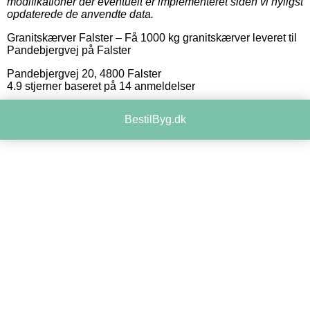
modifikationer der eventuelt er implementeret siden vi nyligst
opdaterede de anvendte data.
Granitskærver Falster
–
Få 1000 kg granitskærver leveret til
Pandebjergvej på Falster
Pandebjergvej 20
,
4800
Falster
4.9
stjerner baseret på
14
anmeldelser
BestilByg.dk