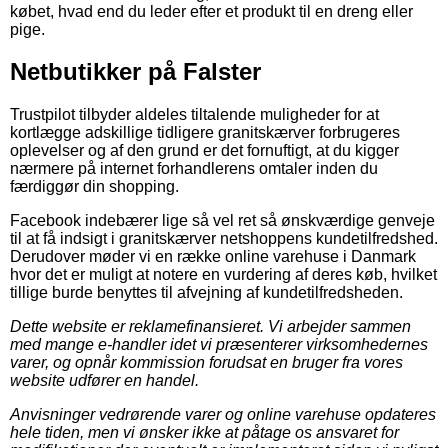
købet, hvad end du leder efter et produkt til en dreng eller
pige.
Netbutikker på Falster
Trustpilot tilbyder aldeles tiltalende muligheder for at
kortlægge adskillige tidligere granitskærver forbrugeres
oplevelser og af den grund er det fornuftigt, at du kigger
nærmere på internet forhandlerens omtaler inden du
færdiggør din shopping.
Facebook indebærer lige så vel ret så ønskværdige genveje
til at få indsigt i granitskærver netshoppens kundetilfredshed.
Derudover møder vi en række online varehuse i Danmark
hvor det er muligt at notere en vurdering af deres køb, hvilket
tillige burde benyttes til afvejning af kundetilfredsheden.
Dette website er reklamefinansieret. Vi arbejder sammen
med mange e-handler idet vi præsenterer virksomhedernes
varer, og opnår kommission forudsat en bruger fra vores
website udfører en handel.
Anvisninger vedrørende varer og online varehuse opdateres
hele tiden, men vi ønsker ikke at påtage os ansvaret for