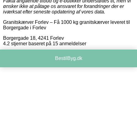
Fakta angående tilbud og e-butikker understøttes tit, men vi
ønsker ikke at påtage os ansvaret for forandringer der er
iværksat efter seneste opdatering af vores data.
Granitskærver Forlev
–
Få 1000 kg granitskærver leveret til
Borgergade i Forlev
Borgergade 18
,
4241
Forlev
4.2
stjerner baseret på
15
anmeldelser
BestilByg.dk