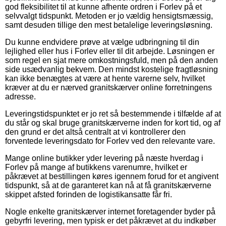
god fleksibilitet til at kunne afhente ordren i Forlev på et
selvvalgt tidspunkt. Metoden er jo vældig hensigtsmæssig,
samt desuden tillige den mest betalelige leveringsløsning.
Du kunne endvidere prøve at vælge udbringning til din
lejlighed eller hus i Forlev eller til dit arbejde. Løsningen er
som regel en sjat mere omkostningsfuld, men på den anden
side usædvanlig bekvem. Den mindst kostelige fragtløsning
kan ikke benægtes at være at hente varerne selv, hvilket
kræver at du er nærved granitskærver online forretningens
adresse.
Leveringstidspunktet er jo ret så bestemmende i tilfælde af at
du står og skal bruge granitskærverne inden for kort tid, og af
den grund er det altså centralt at vi kontrollerer den
forventede leveringsdato for Forlev ved den relevante vare.
Mange online butikker yder levering på næste hverdag i
Forlev på mange af butikkens varenumre, hvilket er
påkrævet at bestillingen køres igennem forud for et angivent
tidspunkt, så at de garanteret kan nå at få granitskærverne
skippet afsted forinden de logistikansatte får fri.
Nogle enkelte granitskærver internet foretagender byder på
gebyrfri levering, men typisk er det påkrævet at du indkøber