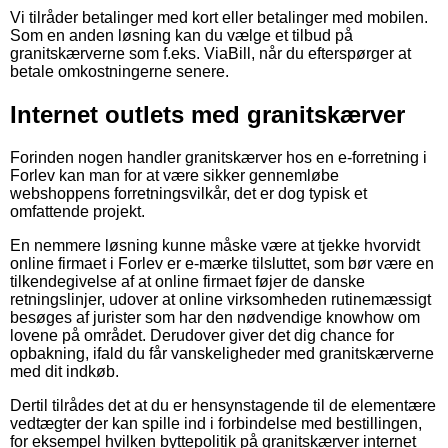
Vi tilråder betalinger med kort eller betalinger med mobilen.
Som en anden løsning kan du vælge et tilbud på
granitskærverne som f.eks. ViaBill, når du efterspørger at
betale omkostningerne senere.
Internet outlets med granitskærver
Forinden nogen handler granitskærver hos en e-forretning i
Forlev kan man for at være sikker gennemløbe
webshoppens forretningsvilkår, det er dog typisk et
omfattende projekt.
En nemmere løsning kunne måske være at tjekke hvorvidt
online firmaet i Forlev er e-mærke tilsluttet, som bør være en
tilkendegivelse af at online firmaet føjer de danske
retningslinjer, udover at online virksomheden rutinemæssigt
besøges af jurister som har den nødvendige knowhow om
lovene på området. Derudover giver det dig chance for
opbakning, ifald du får vanskeligheder med granitskærverne
med dit indkøb.
Dertil tilrådes det at du er hensynstagende til de elementære
vedtægter der kan spille ind i forbindelse med bestillingen,
for eksempel hvilken byttepolitik på granitskærver internet