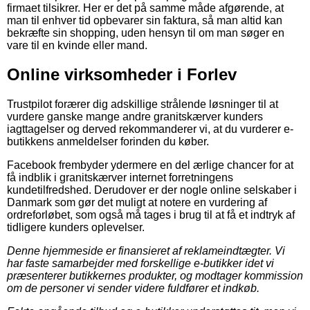
firmaet tilsikrer. Her er det på samme måde afgørende, at
man til enhver tid opbevarer sin faktura, så man altid kan
bekræfte sin shopping, uden hensyn til om man søger en
vare til en kvinde eller mand.
Online virksomheder i Forlev
Trustpilot forærer dig adskillige strålende løsninger til at
vurdere ganske mange andre granitskærver kunders
iagttagelser og derved rekommanderer vi, at du vurderer e-
butikkens anmeldelser forinden du køber.
Facebook frembyder ydermere en del ærlige chancer for at
få indblik i granitskærver internet forretningens
kundetilfredshed. Derudover er der nogle online selskaber i
Danmark som gør det muligt at notere en vurdering af
ordreforløbet, som også må tages i brug til at få et indtryk af
tidligere kunders oplevelser.
Denne hjemmeside er finansieret af reklameindtægter. Vi
har faste samarbejder med forskellige e-butikker idet vi
præsenterer butikkernes produkter, og modtager kommission
om de personer vi sender videre fuldfører et indkøb.