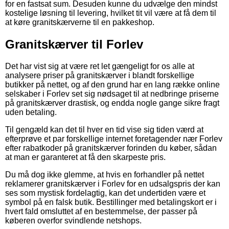
for en fastsat sum. Desuden kunne du udvælge den mindst
kostelige løsning til levering, hvilket tit vil være at få dem til
at køre granitskærverne til en pakkeshop.
Granitskærver til Forlev
Det har vist sig at være ret let gængeligt for os alle at
analysere priser på granitskærver i blandt forskellige
butikker på nettet, og af den grund har en lang række online
selskaber i Forlev set sig nødsaget til at nedbringe priserne
på granitskærver drastisk, og endda nogle gange sikre fragt
uden betaling.
Til gengæld kan det til hver en tid vise sig tiden værd at
efterprøve et par forskellige internet foretagender nær Forlev
efter rabatkoder på granitskærver forinden du køber, sådan
at man er garanteret at få den skarpeste pris.
Du må dog ikke glemme, at hvis en forhandler på nettet
reklamerer granitskærver i Forlev for en udsalgspris der kan
ses som mystisk fordelagtig, kan det undertiden være et
symbol på en falsk butik. Bestillinger med betalingskort er i
hvert fald omsluttet af en bestemmelse, der passer på
køberen overfor svindlende netshops.