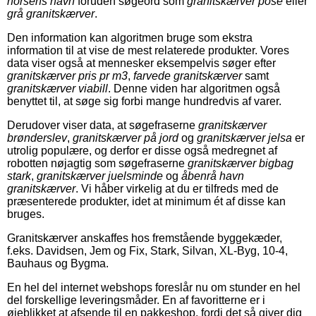
horsens havn
foruden søgeord som
granitskærver pose
eller
grå granitskærver
.
Den information kan algoritmen bruge som ekstra
information til at vise de mest relaterede produkter. Vores
data viser også at mennesker eksempelvis søger efter
granitskærver pris pr m3
,
farvede granitskærver
samt
granitskærver viabill
. Denne viden har algoritmen også
benyttet til, at søge sig forbi mange hundredvis af varer.
Derudover viser data, at søgefraserne
granitskærver
brønderslev
,
granitskærver på jord
og
granitskærver jelsa
er
utrolig populære, og derfor er disse også medregnet af
robotten nøjagtig som søgefraserne
granitskærver bigbag
stark
,
granitskærver juelsminde
og
åbenrå havn
granitskærver
. Vi håber virkelig at du er tilfreds med de
præsenterede produkter, idet at minimum ét af disse kan
bruges.
Granitskærver anskaffes hos fremstående byggekæder,
f.eks. Davidsen, Jem og Fix, Stark, Silvan, XL-Byg, 10-4,
Bauhaus og Bygma.
En hel del internet webshops foreslår nu om stunder en hel
del forskellige leveringsmåder. En af favoritterne er i
øjeblikket at afsende til en pakkeshop, fordi det så giver dig