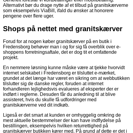
Alternativt bør du drage nytte af et tilbud på granitskærverne
som eksempelvis ViaBill, ifald du ønsker at honorere
pengene over flere uger.
Shops på nettet med granitskærver
Forud for at nogen køber granitskærver på en butik i
Fredensborg behøver man i og for sig få overblik over e-
shoppens forretningsaftale, det er dog tit et omfattende
projekt.
En nemmere løsning kunne måske være at tjekke hvorvidt
internet selskabet i Fredensborg er tilsluttet e-mærket,
grundet at det længe har været en sikring om at webbutikken
tilslutter sig de danske regler, foruden at internet
forhandleren lejlighedsvis evalueres af eksperter der er
indført i reglerne. Desuden får du anledning til at blive
assisteret, hvis du skulle få udfordringer med
granitskærverne ved dit indkøb.
Ligeså er det smart at kunden er omhyggelig omkring de
mest aktuelle bestemmelser der kan have indflydelse på
bestillingen, eksempelvis hvilken returrettighed på
granitskærver butikken kører med. På grund af dette er det i