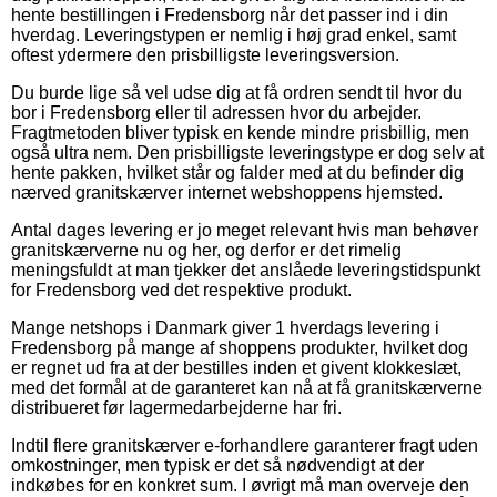
hente bestillingen i Fredensborg når det passer ind i din
hverdag. Leveringstypen er nemlig i høj grad enkel, samt
oftest ydermere den prisbilligste leveringsversion.
Du burde lige så vel udse dig at få ordren sendt til hvor du
bor i Fredensborg eller til adressen hvor du arbejder.
Fragtmetoden bliver typisk en kende mindre prisbillig, men
også ultra nem. Den prisbilligste leveringstype er dog selv at
hente pakken, hvilket står og falder med at du befinder dig
nærved granitskærver internet webshoppens hjemsted.
Antal dages levering er jo meget relevant hvis man behøver
granitskærverne nu og her, og derfor er det rimelig
meningsfuldt at man tjekker det anslåede leveringstidspunkt
for Fredensborg ved det respektive produkt.
Mange netshops i Danmark giver 1 hverdags levering i
Fredensborg på mange af shoppens produkter, hvilket dog
er regnet ud fra at der bestilles inden et givent klokkeslæt,
med det formål at de garanteret kan nå at få granitskærverne
distribueret før lagermedarbejderne har fri.
Indtil flere granitskærver e-forhandlere garanterer fragt uden
omkostninger, men typisk er det så nødvendigt at der
indkøbes for en konkret sum. I øvrigt må man overveje den