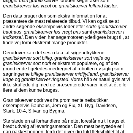
lægger man granitskærver
foruden søgefraser som
granitskærver løs vægt
og
granitskærver lolland falster
.
Den data bruger den som ekstra information for at
præsentere de mest relaterede tilbud. Vi kan også se at
andre søgende eksempelvis leder efter
sorte granitskærver
bauhaus
,
granitskærver løs vægt pris
samt
granitskærver i
indkørsel
. Den viden har søgemotoren yderligere brugt til, at
finde vej forbi ekstremt mange produkter.
Derudover kan det ses i data, at søgeudtrykkene
granitskærver sort billig
,
granitskærver sort vejle
og
granitskærver sort norit
er ekstremt populære, og af den
grund er de ligeledes medregnet af robotten nøjagtig som
søgningerne
billige granitskærver midtjylland
,
granitskærver
køge
og
granitskærver ringsted
. Vores håb er naturligvis at vi
ikke skuffede dig med de præsenterede varer, idet at ét eller
flere af dem kunne bruges.
Granitskærver opdrives fra prominente netbutikker,
eksempelvis Bauhaus, Jem og Fix, XL-Byg, Davidsen,
Stark, 10-4, Silvan og Bygma.
Størstedelen af forhandlere på nettet foreslår nu til dags et
bredt udvalg af leveringsmetoder. Den mest benyttede er i
dag pakkeshoppen, fordi det giver dig fuld fleksibilitet til at