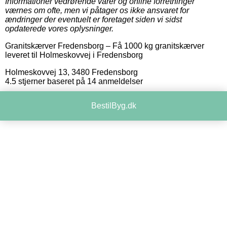
Informationer vedrørende varer og online forretninger
værnes om ofte, men vi påtager os ikke ansvaret for
ændringer der eventuelt er foretaget siden vi sidst
opdaterede vores oplysninger.
Granitskærver Fredensborg
–
Få 1000 kg granitskærver
leveret til Holmeskovvej i Fredensborg
Holmeskovvej 13
,
3480
Fredensborg
4.5
stjerner baseret på
14
anmeldelser
BestilByg.dk