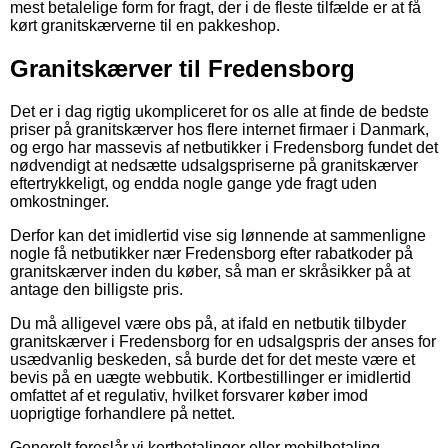
mest betalelige form for fragt, der i de fleste tilfælde er at få
kørt granitskærverne til en pakkeshop.
Granitskærver til Fredensborg
Det er i dag rigtig ukompliceret for os alle at finde de bedste
priser på granitskærver hos flere internet firmaer i Danmark,
og ergo har massevis af netbutikker i Fredensborg fundet det
nødvendigt at nedsætte udsalgspriserne på granitskærver
eftertrykkeligt, og endda nogle gange yde fragt uden
omkostninger.
Derfor kan det imidlertid vise sig lønnende at sammenligne
nogle få netbutikker nær Fredensborg efter rabatkoder på
granitskærver inden du køber, så man er skråsikker på at
antage den billigste pris.
Du må alligevel være obs på, at ifald en netbutik tilbyder
granitskærver i Fredensborg for en udsalgspris der anses for
usædvanlig beskeden, så burde det for det meste være et
bevis på en uægte webbutik. Kortbestillinger er imidlertid
omfattet af et regulativ, hvilket forsvarer køber imod
uoprigtige forhandlere på nettet.
Generelt foreslår vi kortbetalinger eller mobilbetaling.