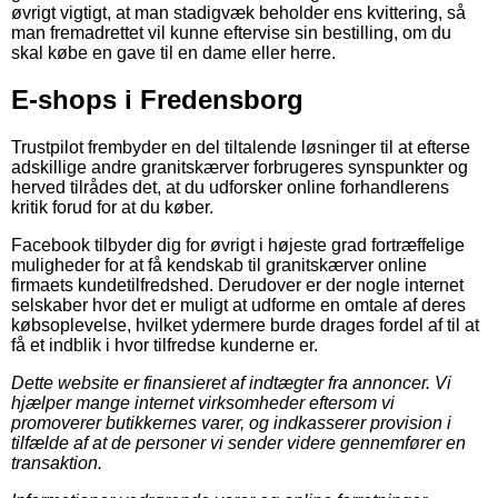
øvrigt vigtigt, at man stadigvæk beholder ens kvittering, så
man fremadrettet vil kunne eftervise sin bestilling, om du
skal købe en gave til en dame eller herre.
E-shops i Fredensborg
Trustpilot frembyder en del tiltalende løsninger til at efterse
adskillige andre granitskærver forbrugeres synspunkter og
herved tilrådes det, at du udforsker online forhandlerens
kritik forud for at du køber.
Facebook tilbyder dig for øvrigt i højeste grad fortræffelige
muligheder for at få kendskab til granitskærver online
firmaets kundetilfredshed. Derudover er der nogle internet
selskaber hvor det er muligt at udforme en omtale af deres
købsoplevelse, hvilket ydermere burde drages fordel af til at
få et indblik i hvor tilfredse kunderne er.
Dette website er finansieret af indtægter fra annoncer. Vi
hjælper mange internet virksomheder eftersom vi
promoverer butikkernes varer, og indkasserer provision i
tilfælde af at de personer vi sender videre gennemfører en
transaktion.