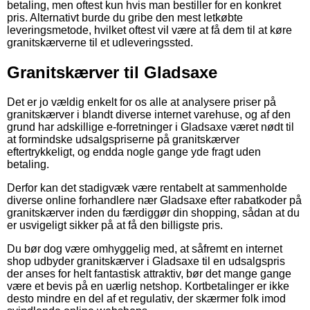
betaling, men oftest kun hvis man bestiller for en konkret
pris. Alternativt burde du gribe den mest letkøbte
leveringsmetode, hvilket oftest vil være at få dem til at køre
granitskærverne til et udleveringssted.
Granitskærver til Gladsaxe
Det er jo vældig enkelt for os alle at analysere priser på
granitskærver i blandt diverse internet varehuse, og af den
grund har adskillige e-forretninger i Gladsaxe været nødt til
at formindske udsalgspriserne på granitskærver
eftertrykkeligt, og endda nogle gange yde fragt uden
betaling.
Derfor kan det stadigvæk være rentabelt at sammenholde
diverse online forhandlere nær Gladsaxe efter rabatkoder på
granitskærver inden du færdiggør din shopping, sådan at du
er usvigeligt sikker på at få den billigste pris.
Du bør dog være omhyggelig med, at såfremt en internet
shop udbyder granitskærver i Gladsaxe til en udsalgspris
der anses for helt fantastisk attraktiv, bør det mange gange
være et bevis på en uærlig netshop. Kortbetalinger er ikke
desto mindre en del af et regulativ, der skærmer folk imod