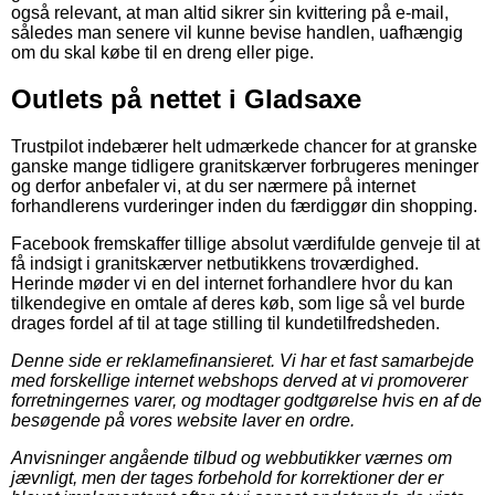
også relevant, at man altid sikrer sin kvittering på e-mail,
således man senere vil kunne bevise handlen, uafhængig
om du skal købe til en dreng eller pige.
Outlets på nettet i Gladsaxe
Trustpilot indebærer helt udmærkede chancer for at granske
ganske mange tidligere granitskærver forbrugeres meninger
og derfor anbefaler vi, at du ser nærmere på internet
forhandlerens vurderinger inden du færdiggør din shopping.
Facebook fremskaffer tillige absolut værdifulde genveje til at
få indsigt i granitskærver netbutikkens troværdighed.
Herinde møder vi en del internet forhandlere hvor du kan
tilkendegive en omtale af deres køb, som lige så vel burde
drages fordel af til at tage stilling til kundetilfredsheden.
Denne side er reklamefinansieret. Vi har et fast samarbejde
med forskellige internet webshops derved at vi promoverer
forretningernes varer, og modtager godtgørelse hvis en af de
besøgende på vores website laver en ordre.
Anvisninger angående tilbud og webbutikker værnes om
jævnligt, men der tages forbehold for korrektioner der er