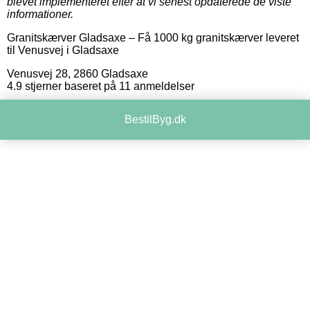
blevet implementeret efter at vi senest opdaterede de viste
informationer.
Granitskærver Gladsaxe
–
Få 1000 kg granitskærver leveret
til Venusvej i Gladsaxe
Venusvej 28
,
2860
Gladsaxe
4.9
stjerner baseret på
11
anmeldelser
BestilByg.dk