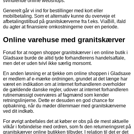
svindlende online webshops.
Generelt går vi ind for bestillinger med kort eller
mobilbetaling. Som et alternativ kunne du overveje et
afbetalingstilbud på granitskærverne fra f.eks. ViaBill, ifald
du agter at finansiere omkostningerne over en periode.
Online varehuse med granitskærver
Forud for at nogen shopper granitskærver i en online butik i
Gladsaxe burde de altid tyde forhandlerens handelsaftale,
men det er uden tvivl ikke særlig morsomt.
En anden løsning er at tjekke om online shoppen i Gladsaxe
er medlem af e-mærke ordningen, grundet at det længe har
været en indikation om at internet forhandleren overholder
de gældende danske regler, udover at internet forhandleren
rutinemæssigt overværes af fagmænd som kender
retningslinjerne. Dette er desuden en god chance for
opbakning, når du møder dilemmaer med granitskærverne
ved dit indkøb.
For øvrigt anbefales det at køber er obs på de mest aktuelle
vilkår i forbindelse med ordren, som fx den returneringsret på
granitskærver online butikken tilbyder. I relation til det er det