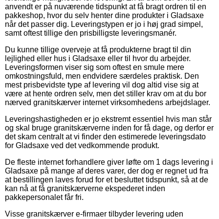
anvendt er på nuværende tidspunkt at få bragt ordren til en
pakkeshop, hvor du selv henter dine produkter i Gladsaxe
når det passer dig. Leveringstypen er jo i høj grad simpel,
samt oftest tillige den prisbilligste leveringsmanér.
Du kunne tillige overveje at få produkterne bragt til din
lejlighed eller hus i Gladsaxe eller til hvor du arbejder.
Leveringsformen viser sig som oftest en smule mere
omkostningsfuld, men endvidere særdeles praktisk. Den
mest prisbevidste type af levering vil dog altid vise sig at
være at hente ordren selv, men det stiller krav om at du bor
nærved granitskærver internet virksomhedens arbejdslager.
Leveringshastigheden er jo ekstremt essentiel hvis man står
og skal bruge granitskærverne inden for få dage, og derfor er
det skam centralt at vi finder den estimerede leveringsdato
for Gladsaxe ved det vedkommende produkt.
De fleste internet forhandlere giver løfte om 1 dags levering i
Gladsaxe på mange af deres varer, der dog er regnet ud fra
at bestillingen laves forud for et besluttet tidspunkt, så at de
kan nå at få granitskærverne ekspederet inden
pakkepersonalet får fri.
Visse granitskærver e-firmaer tilbyder levering uden