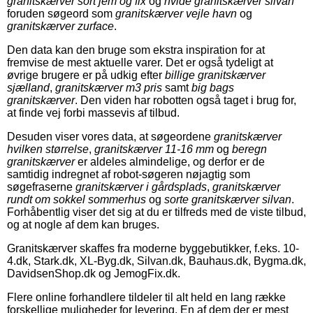
granitskærver sort jem og fix
og
hvide granitskærver silvan
foruden søgeord som
granitskærver vejle havn
og
granitskærver zurface
.
Den data kan den bruge som ekstra inspiration for at
fremvise de mest aktuelle varer. Det er også tydeligt at
øvrige brugere er på udkig efter
billige granitskærver
sjælland
,
granitskærver m3 pris
samt
big bags
granitskærver
. Den viden har robotten også taget i brug for,
at finde vej forbi massevis af tilbud.
Desuden viser vores data, at søgeordene
granitskærver
hvilken størrelse
,
granitskærver 11-16 mm
og
beregn
granitskærver
er aldeles almindelige, og derfor er de
samtidig indregnet af robot-søgeren nøjagtig som
søgefraserne
granitskærver i gårdsplads
,
granitskærver
rundt om sokkel sommerhus
og
sorte granitskærver silvan
.
Forhåbentlig viser det sig at du er tilfreds med de viste tilbud,
og at nogle af dem kan bruges.
Granitskærver skaffes fra moderne byggebutikker, f.eks. 10-
4.dk, Stark.dk, XL-Byg.dk, Silvan.dk, Bauhaus.dk, Bygma.dk,
DavidsenShop.dk og JemogFix.dk.
Flere online forhandlere tildeler til alt held en lang række
forskellige muligheder for levering. En af dem der er mest