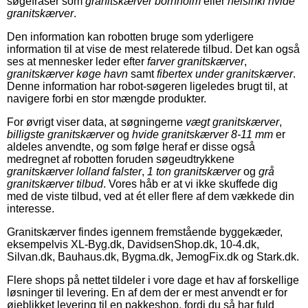
søgefraser som
granitskærver bornholm
eller
helsinki hvide
granitskærver
.
Den information kan robotten bruge som yderligere
information til at vise de mest relaterede tilbud. Det kan også
ses at mennesker leder efter
farver granitskærver
,
granitskærver køge havn
samt
fibertex under granitskærver
.
Denne information har robot-søgeren ligeledes brugt til, at
navigere forbi en stor mængde produkter.
For øvrigt viser data, at søgningerne
vægt granitskærver
,
billigste granitskærver
og
hvide granitskærver 8-11 mm
er
aldeles anvendte, og som følge heraf er disse også
medregnet af robotten foruden søgeudtrykkene
granitskærver lolland falster
,
1 ton granitskærver
og
grå
granitskærver tilbud
. Vores håb er at vi ikke skuffede dig
med de viste tilbud, ved at ét eller flere af dem vækkede din
interesse.
Granitskærver findes igennem fremstående byggekæder,
eksempelvis XL-Byg.dk, DavidsenShop.dk, 10-4.dk,
Silvan.dk, Bauhaus.dk, Bygma.dk, JemogFix.dk og Stark.dk.
Flere shops på nettet tildeler i vore dage et hav af forskellige
løsninger til levering. En af dem der er mest anvendt er for
øjeblikket levering til en pakkeshop, fordi du så har fuld