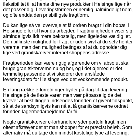
fleksibilitet til at hente dine nye produkter i Helsinge lige når
det passer dig. Leveringsformen er nemlig ualmindeligt nem,
og ofte endda den prisbilligste fragtform.
Du kan lige så vel overveje at få ordren bragt til din bopæl i
Helsinge eller til hvor du arbejder. Fragtmuligheden viser sig
almindeligvis lidt mere bekostelig, men ligeledes vældig let.
Den billigste mulighed for fragt er uden tvivl at du selv henter
varerne, men den mulighed betinges af at du opholder dig
lige ved granitskærver internet shoppens adresse.
Fragtperioden kan være rigtig afgørende om vi absolut skal
bruge granitskærverne nu og her, og i det øjemed er det
temmelig passende at vi studerer den anslåede
leveringsdato for Helsinge ved det vedkommende produkt.
En lang række e-forretninger byder på dag-til-dag levering i
Helsinge på de fleste varer, men vær påpasselig da det
kræver at bestillingen indsendes forinden et givent tidspunkt,
så at de sandsynligvis kan nå at få granitskærverne ordnet
forinden lagermedarbejderne får fri.
Nogle granitskærver e-forhandlere yder portofri fragt, men
oftest afkræver det at man shopper for et præcist beløb. Som
alternativ må du tage den mindst kostelige type af levering,