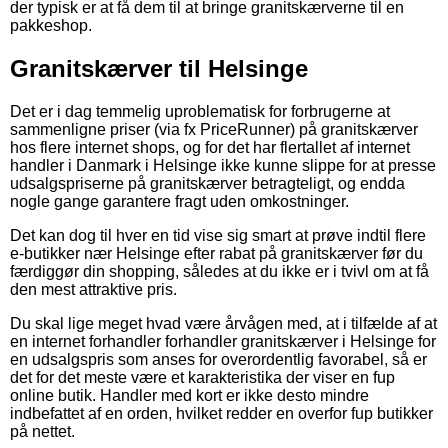
der typisk er at få dem til at bringe granitskærverne til en
pakkeshop.
Granitskærver til Helsinge
Det er i dag temmelig uproblematisk for forbrugerne at
sammenligne priser (via fx PriceRunner) på granitskærver
hos flere internet shops, og for det har flertallet af internet
handler i Danmark i Helsinge ikke kunne slippe for at presse
udsalgspriserne på granitskærver betragteligt, og endda
nogle gange garantere fragt uden omkostninger.
Det kan dog til hver en tid vise sig smart at prøve indtil flere
e-butikker nær Helsinge efter rabat på granitskærver før du
færdiggør din shopping, således at du ikke er i tvivl om at få
den mest attraktive pris.
Du skal lige meget hvad være årvågen med, at i tilfælde af at
en internet forhandler forhandler granitskærver i Helsinge for
en udsalgspris som anses for overordentlig favorabel, så er
det for det meste være et karakteristika der viser en fup
online butik. Handler med kort er ikke desto mindre
indbefattet af en orden, hvilket redder en overfor fup butikker
på nettet.