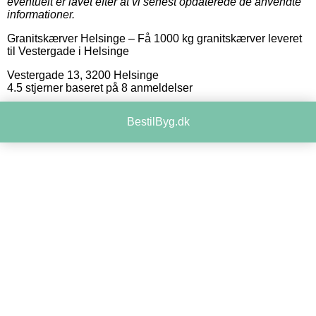
eventuelt er lavet efter at vi senest opdaterede de anvendte
informationer.
Granitskærver Helsinge
–
Få 1000 kg granitskærver leveret
til Vestergade i Helsinge
Vestergade 13
,
3200
Helsinge
4.5
stjerner baseret på
8
anmeldelser
BestilByg.dk