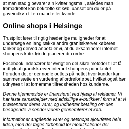
at man stadig bevarer sin kvitteringsmail, således man
fremadrettet kan bekræfte sit køb, uanset om du er på
gaveindkøb til en mand eller kvinde.
Online shops i Helsinge
Trustpilot fører til rigtig hæderlige muligheder for at
undersøge en lang række andre granitskærver køberes
tanker og derved anbefaler vi, at du eksaminerer internet
shoppens kritik før du placerer din ordre.
Facebook indebærer for øvrigt en del sikre metoder til at få
indtryk af granitskærver internet shoppens popularitet.
Foruden det er der nogle outlets på nettet hvor kunder kan
sammensætte en vurdering af ordreforløbet, hvilket også bør
udnyttes til at fornemme tilfredsheden hos kunderne.
Denne hjemmeside er finansieret ved hjælp af reklamer. Vi
har faste samarbejder med adskillige e-butikker i form af at vi
præsenterer deres varer, og indhenter betaling om den
besøgende vi sender videre gennemfører et køb.
Informationer angående varer og netshops ajourføres hele
tiden, men der tages forbehold for modifikationer der