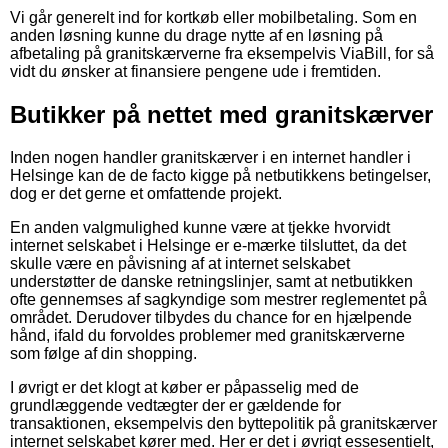
Vi går generelt ind for kortkøb eller mobilbetaling. Som en
anden løsning kunne du drage nytte af en løsning på
afbetaling på granitskærverne fra eksempelvis ViaBill, for så
vidt du ønsker at finansiere pengene ude i fremtiden.
Butikker på nettet med granitskærver
Inden nogen handler granitskærver i en internet handler i
Helsinge kan de de facto kigge på netbutikkens betingelser,
dog er det gerne et omfattende projekt.
En anden valgmulighed kunne være at tjekke hvorvidt
internet selskabet i Helsinge er e-mærke tilsluttet, da det
skulle være en påvisning af at internet selskabet
understøtter de danske retningslinjer, samt at netbutikken
ofte gennemses af sagkyndige som mestrer reglementet på
området. Derudover tilbydes du chance for en hjælpende
hånd, ifald du forvoldes problemer med granitskærverne
som følge af din shopping.
I øvrigt er det klogt at køber er påpasselig med de
grundlæggende vedtægter der er gældende for
transaktionen, eksempelvis den byttepolitik på granitskærver
internet selskabet kører med. Her er det i øvrigt essesentielt,