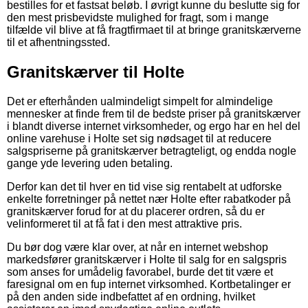
bestilles for et fastsat beløb. I øvrigt kunne du beslutte sig for
den mest prisbevidste mulighed for fragt, som i mange
tilfælde vil blive at få fragtfirmaet til at bringe granitskærverne
til et afhentningssted.
Granitskærver til Holte
Det er efterhånden ualmindeligt simpelt for almindelige
mennesker at finde frem til de bedste priser på granitskærver
i blandt diverse internet virksomheder, og ergo har en hel del
online varehuse i Holte set sig nødsaget til at reducere
salgspriserne på granitskærver betragteligt, og endda nogle
gange yde levering uden betaling.
Derfor kan det til hver en tid vise sig rentabelt at udforske
enkelte forretninger på nettet nær Holte efter rabatkoder på
granitskærver forud for at du placerer ordren, så du er
velinformeret til at få fat i den mest attraktive pris.
Du bør dog være klar over, at når en internet webshop
markedsfører granitskærver i Holte til salg for en salgspris
som anses for umådelig favorabel, burde det tit være et
faresignal om en fup internet virksomhed. Kortbetalinger er
på den anden side indbefattet af en ordning, hvilket