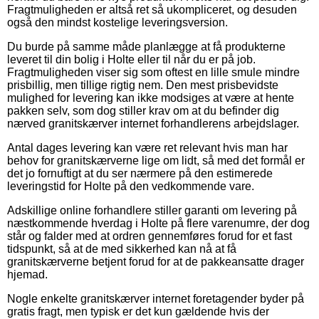
Fragtmuligheden er altså ret så ukompliceret, og desuden
også den mindst kostelige leveringsversion.
Du burde på samme måde planlægge at få produkterne
leveret til din bolig i Holte eller til når du er på job.
Fragtmuligheden viser sig som oftest en lille smule mindre
prisbillig, men tillige rigtig nem. Den mest prisbevidste
mulighed for levering kan ikke modsiges at være at hente
pakken selv, som dog stiller krav om at du befinder dig
nærved granitskærver internet forhandlerens arbejdslager.
Antal dages levering kan være ret relevant hvis man har
behov for granitskærverne lige om lidt, så med det formål er
det jo fornuftigt at du ser nærmere på den estimerede
leveringstid for Holte på den vedkommende vare.
Adskillige online forhandlere stiller garanti om levering på
næstkommende hverdag i Holte på flere varenumre, der dog
står og falder med at ordren gennemføres forud for et fast
tidspunkt, så at de med sikkerhed kan nå at få
granitskærverne betjent forud for at de pakkeansatte drager
hjemad.
Nogle enkelte granitskærver internet foretagender byder på
gratis fragt, men typisk er det kun gældende hvis der