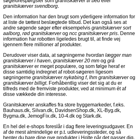
søgeforespørgsler som
granitskærver til bed
eller
granitskærver svendborg
.
Den information har den brugt som yderligere information for
at liste de tættest beslægtede tilbud. Det kan også ses at
andre søgende søger efter eksempelvis
granitskærver sort
aalborg
,
rød granitskærver
og
ncc granitskærver pris
. Denne
information har robotten ligeledes brugt til, at finde vej
igennem flere millioner af produkter.
Derudover viser data, at søgningerne
hvordan lægger man
granitskærver i haven
,
granitskærver 20 mm
og
grå
granitskærver
er meget populære, og som følge heraf er
disse samtidig indregnet af robot-søgeren ligesom
søgningerne
granitskærver nykøbing f
,
lhm granitskærver
og
granitskærver billigt
. Forhåbentlig viser det sig at du er
tilfreds med de fremviste produkter, ved at minimum ét af
disse vækkede din interesse.
Granitskærver anskaffes fra store byggemarkeder, f.eks.
Bauhaus.dk, Silvan.dk, DavidsenShop.dk, XL-Byg.dk,
Bygma.dk, JemogFix.dk, 10-4.dk og Stark.dk.
En hel del e-shops foreslår i dag flere leveringsudgaver. En
af de mest almindelige er p.t. udleveringssteder, og så
henter du bare dine nye produkter i Holte når det passer dig.