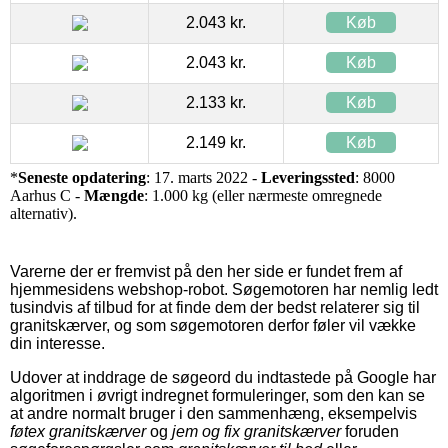
2.043 kr.
Køb
2.043 kr.
Køb
2.133 kr.
Køb
2.149 kr.
Køb
*
Seneste opdatering
: 17. marts 2022 -
Leveringssted
: 8000
Aarhus C -
Mængde
: 1.000 kg (eller nærmeste omregnede
alternativ).
Varerne der er fremvist på den her side er fundet frem af
hjemmesidens webshop-robot. Søgemotoren har nemlig ledt
tusindvis af tilbud for at finde dem der bedst relaterer sig til
granitskærver, og som søgemotoren derfor føler vil vække
din interesse.
Udover at inddrage de søgeord du indtastede på Google har
algoritmen i øvrigt indregnet formuleringer, som den kan se
at andre normalt bruger i den sammenhæng, eksempelvis
føtex granitskærver
og
jem og fix granitskærver
foruden