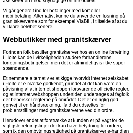
assisterer en imod snydagtige online outlets.
Vi går generelt ind for betalinger med kort eller
mobilbetaling. Alternativt kunne du anvende en løsning på
granitskærverne som for eksempel ViaBill, i tilfælde af at du
vil klare beløbet senere.
Webbutikker med granitskærver
Forinden folk bestiller granitskærver hos en online forretning
i Holte kan de i virkeligheden studere forhandlerens
forretningsbetingelser, men det er almindeligvis ikke super
spændende.
Et nemmere alternativ er at kigge hvorvidt internet selskabet
i Holte er e-mærke godkendt, grundet at det kan være en
påvisning af at internet shoppen forsvarer de officielle regler,
og at internet webshoppen undertiden undersøges af fagfolk
der behersker reglerne på området. Det er en rigtig god
genvej til en håndsrækning, ifald du udsættes for
problemstillinger med granitskærverne ved din ordre.
Herudover er det at foretrække at kunden er på vagt for de
vigtigste retningslinjer der kan have betydning for ordren,
som fx den ombytningsrettighed på granitskærver e-handlen