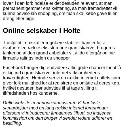
lover. I den forbindelse er det desuden relevant, at man
permanent gemmer ens kvittering, så man fremadrettet vil
kunne bevise sin shopping, om man skal købe gave til en
dreng eller pige.
Online selskaber i Holte
Trustpilot fremskaffer regulære stabile chancer for at
evaluere en række eksisterende granitskærver brugeres
tanker og af den grund anbefaler vi, at du eftergår online
firmaets ratings inden du shopper.
Facebook bringer dig endvidere altid gode chancer for at få
et kig ind i granitskærver internet virksomhedens
troværdighed. Herinde ser vi en række internet outlets som
giver folk mulighed for at registrere en omtale af deres køb,
hvilket desuden bør udnyttes til at tage stilling til
tilfredsheden hos kunderne.
Dette website er annoncefinansieret. Vi har faste
samarbejder med en lang række internet forretninger
eftersom vi introducerer firmaernes tilbud, og indtjener
kommission om den bruger vi sender videre udfører en
bestilling.