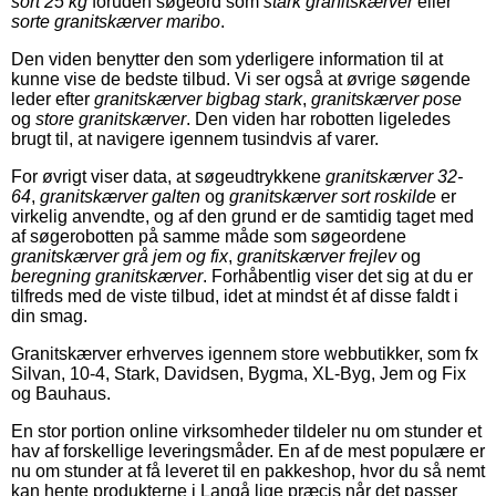
sort 25 kg
foruden søgeord som
stark granitskærver
eller
sorte granitskærver maribo
.
Den viden benytter den som yderligere information til at
kunne vise de bedste tilbud. Vi ser også at øvrige søgende
leder efter
granitskærver bigbag stark
,
granitskærver pose
og
store granitskærver
. Den viden har robotten ligeledes
brugt til, at navigere igennem tusindvis af varer.
For øvrigt viser data, at søgeudtrykkene
granitskærver 32-
64
,
granitskærver galten
og
granitskærver sort roskilde
er
virkelig anvendte, og af den grund er de samtidig taget med
af søgerobotten på samme måde som søgeordene
granitskærver grå jem og fix
,
granitskærver frejlev
og
beregning granitskærver
. Forhåbentlig viser det sig at du er
tilfreds med de viste tilbud, idet at mindst ét af disse faldt i
din smag.
Granitskærver erhverves igennem store webbutikker, som fx
Silvan, 10-4, Stark, Davidsen, Bygma, XL-Byg, Jem og Fix
og Bauhaus.
En stor portion online virksomheder tildeler nu om stunder et
hav af forskellige leveringsmåder. En af de mest populære er
nu om stunder at få leveret til en pakkeshop, hvor du så nemt
kan hente produkterne i Langå lige præcis når det passer