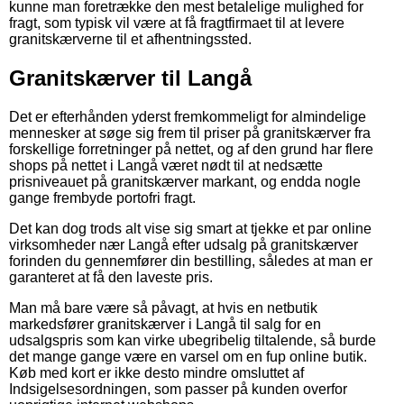
kunne man foretrække den mest betalelige mulighed for
fragt, som typisk vil være at få fragtfirmaet til at levere
granitskærverne til et afhentningssted.
Granitskærver til Langå
Det er efterhånden yderst fremkommeligt for almindelige
mennesker at søge sig frem til priser på granitskærver fra
forskellige forretninger på nettet, og af den grund har flere
shops på nettet i Langå været nødt til at nedsætte
prisniveauet på granitskærver markant, og endda nogle
gange frembyde portofri fragt.
Det kan dog trods alt vise sig smart at tjekke et par online
virksomheder nær Langå efter udsalg på granitskærver
forinden du gennemfører din bestilling, således at man er
garanteret at få den laveste pris.
Man må bare være så påvagt, at hvis en netbutik
markedsfører granitskærver i Langå til salg for en
udsalgspris som kan virke ubegribelig tiltalende, så burde
det mange gange være en varsel om en fup online butik.
Køb med kort er ikke desto mindre omsluttet af
Indsigelsesordningen, som passer på kunden overfor