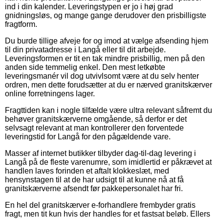
ind i din kalender. Leveringstypen er jo i høj grad
gnidningsløs, og mange gange derudover den prisbilligste
fragtform.
Du burde tillige afveje for og imod at vælge afsending hjem
til din privatadresse i Langå eller til dit arbejde.
Leveringsformen er tit en tak mindre prisbillig, men på den
anden side temmelig enkel. Den mest letkøbte
leveringsmanér vil dog utvivlsomt være at du selv henter
ordren, men dette forudsætter at du er nærved granitskærver
online forretningens lager.
Fragttiden kan i nogle tilfælde være ultra relevant såfremt du
behøver granitskærverne omgående, så derfor er det
selvsagt relevant at man kontrollerer den forventede
leveringstid for Langå for den pågældende vare.
Masser af internet butikker tilbyder dag-til-dag levering i
Langå på de fleste varenumre, som imidlertid er påkrævet at
handlen laves forinden et aftalt klokkeslæt, med
hensynstagen til at de har udsigt til at kunne nå at få
granitskærverne afsendt før pakkepersonalet har fri.
En hel del granitskærver e-forhandlere frembyder gratis
fragt, men tit kun hvis der handles for et fastsat beløb. Ellers