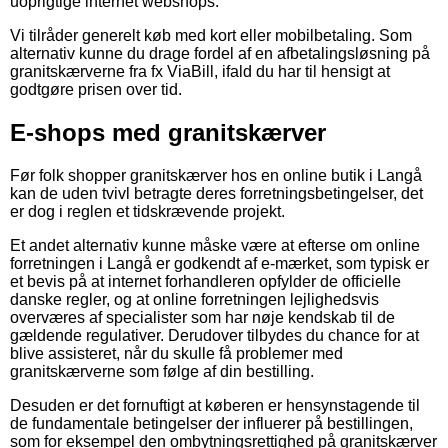
uoprigtige internet webshops.
Vi tilråder generelt køb med kort eller mobilbetaling. Som
alternativ kunne du drage fordel af en afbetalingsløsning på
granitskærverne fra fx ViaBill, ifald du har til hensigt at
godtgøre prisen over tid.
E-shops med granitskærver
Før folk shopper granitskærver hos en online butik i Langå
kan de uden tvivl betragte deres forretningsbetingelser, det
er dog i reglen et tidskrævende projekt.
Et andet alternativ kunne måske være at efterse om online
forretningen i Langå er godkendt af e-mærket, som typisk er
et bevis på at internet forhandleren opfylder de officielle
danske regler, og at online forretningen lejlighedsvis
overværes af specialister som har nøje kendskab til de
gældende regulativer. Derudover tilbydes du chance for at
blive assisteret, når du skulle få problemer med
granitskærverne som følge af din bestilling.
Desuden er det fornuftigt at køberen er hensynstagende til
de fundamentale betingelser der influerer på bestillingen,
som for eksempel den ombytningsrettighed på granitskærver