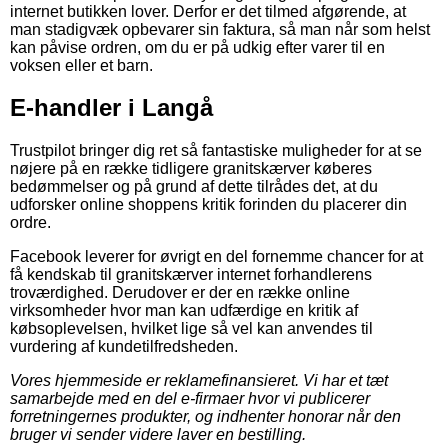
internet butikken lover. Derfor er det tilmed afgørende, at
man stadigvæk opbevarer sin faktura, så man når som helst
kan påvise ordren, om du er på udkig efter varer til en
voksen eller et barn.
E-handler i Langå
Trustpilot bringer dig ret så fantastiske muligheder for at se
nøjere på en række tidligere granitskærver køberes
bedømmelser og på grund af dette tilrådes det, at du
udforsker online shoppens kritik forinden du placerer din
ordre.
Facebook leverer for øvrigt en del fornemme chancer for at
få kendskab til granitskærver internet forhandlerens
troværdighed. Derudover er der en række online
virksomheder hvor man kan udfærdige en kritik af
købsoplevelsen, hvilket lige så vel kan anvendes til
vurdering af kundetilfredsheden.
Vores hjemmeside er reklamefinansieret. Vi har et tæt
samarbejde med en del e-firmaer hvor vi publicerer
forretningernes produkter, og indhenter honorar når den
bruger vi sender videre laver en bestilling.