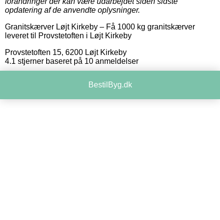
forandringer der kan være udarbejdet siden sidste
opdatering af de anvendte oplysninger.
Granitskærver Løjt Kirkeby
–
Få 1000 kg granitskærver
leveret til Provstetoften i Løjt Kirkeby
Provstetoften 15
,
6200
Løjt Kirkeby
4.1
stjerner baseret på
10
anmeldelser
BestilByg.dk