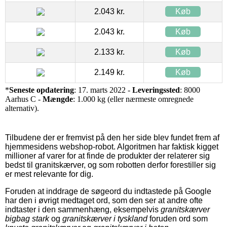
2.043 kr.
Køb
2.043 kr.
Køb
2.133 kr.
Køb
2.149 kr.
Køb
*
Seneste opdatering
: 17. marts 2022 -
Leveringssted
: 8000
Aarhus C -
Mængde
: 1.000 kg (eller nærmeste omregnede
alternativ).
Tilbudene der er fremvist på den her side blev fundet frem af
hjemmesidens webshop-robot. Algoritmen har faktisk kigget
millioner af varer for at finde de produkter der relaterer sig
bedst til granitskærver, og som robotten derfor forestiller sig
er mest relevante for dig.
Foruden at inddrage de søgeord du indtastede på Google
har den i øvrigt medtaget ord, som den ser at andre ofte
indtaster i den sammenhæng, eksempelvis
granitskærver
bigbag stark
og
granitskærver i tyskland
foruden ord som