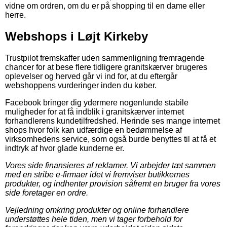
vidne om ordren, om du er på shopping til en dame eller
herre.
Webshops i Løjt Kirkeby
Trustpilot fremskaffer uden sammenligning fremragende
chancer for at bese flere tidligere granitskærver brugeres
oplevelser og herved går vi ind for, at du eftergår
webshoppens vurderinger inden du køber.
Facebook bringer dig ydermere nogenlunde stabile
muligheder for at få indblik i granitskærver internet
forhandlerens kundetilfredshed. Herinde ses mange internet
shops hvor folk kan udfærdige en bedømmelse af
virksomhedens service, som også burde benyttes til at få et
indtryk af hvor glade kunderne er.
Vores side finansieres af reklamer. Vi arbejder tæt sammen
med en stribe e-firmaer idet vi fremviser butikkernes
produkter, og indhenter provision såfremt en bruger fra vores
side foretager en ordre.
Vejledning omkring produkter og online forhandlere
understøttes hele tiden, men vi tager forbehold for