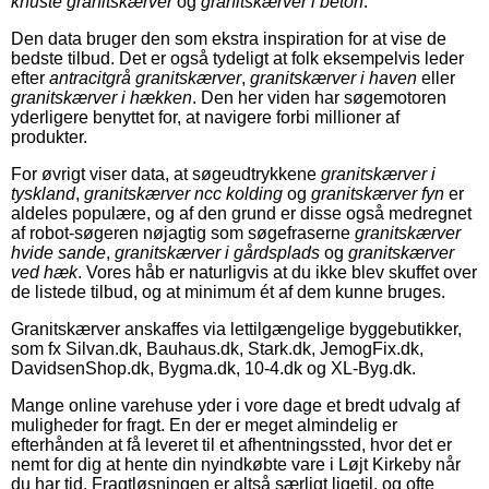
knuste granitskærver
og
granitskærver i beton
.
Den data bruger den som ekstra inspiration for at vise de
bedste tilbud. Det er også tydeligt at folk eksempelvis leder
efter
antracitgrå granitskærver
,
granitskærver i haven
eller
granitskærver i hækken
. Den her viden har søgemotoren
yderligere benyttet for, at navigere forbi millioner af
produkter.
For øvrigt viser data, at søgeudtrykkene
granitskærver i
tyskland
,
granitskærver ncc kolding
og
granitskærver fyn
er
aldeles populære, og af den grund er disse også medregnet
af robot-søgeren nøjagtig som søgefraserne
granitskærver
hvide sande
,
granitskærver i gårdsplads
og
granitskærver
ved hæk
. Vores håb er naturligvis at du ikke blev skuffet over
de listede tilbud, og at minimum ét af dem kunne bruges.
Granitskærver anskaffes via lettilgængelige byggebutikker,
som fx Silvan.dk, Bauhaus.dk, Stark.dk, JemogFix.dk,
DavidsenShop.dk, Bygma.dk, 10-4.dk og XL-Byg.dk.
Mange online varehuse yder i vore dage et bredt udvalg af
muligheder for fragt. En der er meget almindelig er
efterhånden at få leveret til et afhentningssted, hvor det er
nemt for dig at hente din nyindkøbte vare i Løjt Kirkeby når
du har tid. Fragtløsningen er altså særligt ligetil, og ofte