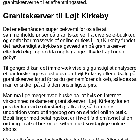
granitskærverne til et afhentningssted.
Granitskærver til Løjt Kirkeby
Det er efterhånden super bekvemt for os alle at
sammenholde priser på granitskærver fra diverse e-butikker,
og derfor har massevis af online outlets i Løjt Kirkeby fundet
det nødvendigt at trykke salgsværdien på granitskærver
eftertrykkeligt, og endda nogle gange tilbyde fragt uden
gebyr.
Til gengæld kan det immervæk vise sig gunstigt at analysere
et par forskellige webshops nær Løjt Kirkeby efter udsalg på
granitskærver forud for at du gennemfører dit køb, således at
man er sikker på at få den prisbilligste pris.
Man må lige meget hvad huske på, at hvis en internet
virksomhed reklamerer granitskærver i Løjt Kirkeby for en
pris der kan virke uforståeligt attraktiv, så burde det
undertiden være et fingerpeg om en svindel online butik.
Bestillinger med betalingskort er i hvert fald omfavnet af en
ordning, hvilket beskytter køber imod snydagtige online
shops.
Generelt går vi ind for kortkøb eller MobilePay. Alternativt