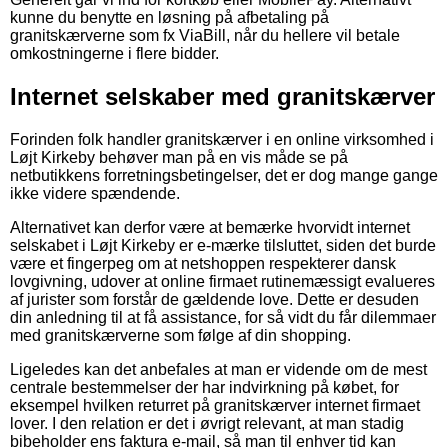
kunne du benytte en løsning på afbetaling på
granitskærverne som fx ViaBill, når du hellere vil betale
omkostningerne i flere bidder.
Internet selskaber med granitskærver
Forinden folk handler granitskærver i en online virksomhed i
Løjt Kirkeby behøver man på en vis måde se på
netbutikkens forretningsbetingelser, det er dog mange gange
ikke videre spændende.
Alternativet kan derfor være at bemærke hvorvidt internet
selskabet i Løjt Kirkeby er e-mærke tilsluttet, siden det burde
være et fingerpeg om at netshoppen respekterer dansk
lovgivning, udover at online firmaet rutinemæssigt evalueres
af jurister som forstår de gældende love. Dette er desuden
din anledning til at få assistance, for så vidt du får dilemmaer
med granitskærverne som følge af din shopping.
Ligeledes kan det anbefales at man er vidende om de mest
centrale bestemmelser der har indvirkning på købet, for
eksempel hvilken returret på granitskærver internet firmaet
lover. I den relation er det i øvrigt relevant, at man stadig
bibeholder ens faktura e-mail, så man til enhver tid kan