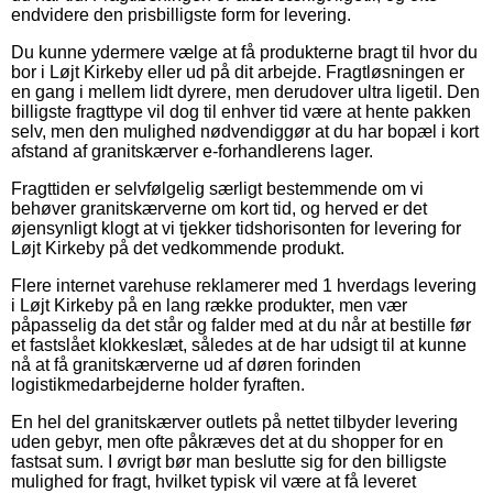
endvidere den prisbilligste form for levering.
Du kunne ydermere vælge at få produkterne bragt til hvor du
bor i Løjt Kirkeby eller ud på dit arbejde. Fragtløsningen er
en gang i mellem lidt dyrere, men derudover ultra ligetil. Den
billigste fragttype vil dog til enhver tid være at hente pakken
selv, men den mulighed nødvendiggør at du har bopæl i kort
afstand af granitskærver e-forhandlerens lager.
Fragttiden er selvfølgelig særligt bestemmende om vi
behøver granitskærverne om kort tid, og herved er det
øjensynligt klogt at vi tjekker tidshorisonten for levering for
Løjt Kirkeby på det vedkommende produkt.
Flere internet varehuse reklamerer med 1 hverdags levering
i Løjt Kirkeby på en lang række produkter, men vær
påpasselig da det står og falder med at du når at bestille før
et fastslået klokkeslæt, således at de har udsigt til at kunne
nå at få granitskærverne ud af døren forinden
logistikmedarbejderne holder fyraften.
En hel del granitskærver outlets på nettet tilbyder levering
uden gebyr, men ofte påkræves det at du shopper for en
fastsat sum. I øvrigt bør man beslutte sig for den billigste
mulighed for fragt, hvilket typisk vil være at få leveret