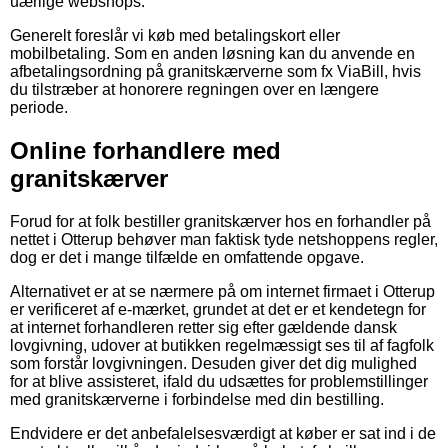
uærlige webshops.
Generelt foreslår vi køb med betalingskort eller
mobilbetaling. Som en anden løsning kan du anvende en
afbetalingsordning på granitskærverne som fx ViaBill, hvis
du tilstræber at honorere regningen over en længere
periode.
Online forhandlere med
granitskærver
Forud for at folk bestiller granitskærver hos en forhandler på
nettet i Otterup behøver man faktisk tyde netshoppens regler,
dog er det i mange tilfælde en omfattende opgave.
Alternativet er at se nærmere på om internet firmaet i Otterup
er verificeret af e-mærket, grundet at det er et kendetegn for
at internet forhandleren retter sig efter gældende dansk
lovgivning, udover at butikken regelmæssigt ses til af fagfolk
som forstår lovgivningen. Desuden giver det dig mulighed
for at blive assisteret, ifald du udsættes for problemstillinger
med granitskærverne i forbindelse med din bestilling.
Endvidere er det anbefalelsesværdigt at køber er sat ind i de