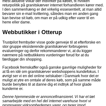
mest aktuelle vilkår der indvirker på købet, fx hvilken
returpolitik på granitskærver internet forhandleren kører med.
I den sammenhæng er det virkelig essesentielt, at man altid
bevarer sin e-mail kvittering, således man en anden gang
kan bevise sit køb, om man er på udkig efter varer til en
herre eller dame.
Webbutikker i Otterup
Trustpilot frembyder visse gode genveje til at efterforske en
stor gruppe eksisterende granitskærver forbrugeres
evalueringer og derfor rekommanderer vi, at du kigger
nærmere på netbutikkens vurderinger forud for at du
færdiggør din shopping.
Facebook fremskaffer også ganske gavnlige muligheder for
at få en idé om granitskærver webshoppens kundefokus. I
øvrigt ser vi en del online selskaber i Danmark hvor det er
muligt at ytre en omtale af deres køb, som på samme måde
burde benyttes til at danne dig et indtryk af hvor glade
kunderne er.
Denne hjemmeside er annoncefinansieret. Vi har et tæt
samarbejde med en hel del internet varehuse hvori vi
promoverer virksomhedernes varer, og tager imod