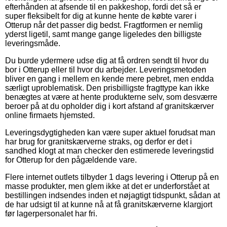
efterhånden at afsende til en pakkeshop, fordi det så er
super fleksibelt for dig at kunne hente de købte varer i
Otterup når det passer dig bedst. Fragtformen er nemlig
yderst ligetil, samt mange gange ligeledes den billigste
leveringsmåde.
Du burde ydermere udse dig at få ordren sendt til hvor du
bor i Otterup eller til hvor du arbejder. Leveringsmetoden
bliver en gang i mellem en kende mere pebret, men endda
særligt uproblematisk. Den prisbilligste fragttype kan ikke
benægtes at være at hente produkterne selv, som desværre
beroer på at du opholder dig i kort afstand af granitskærver
online firmaets hjemsted.
Leveringsdygtigheden kan være super aktuel forudsat man
har brug for granitskærverne straks, og derfor er det i
sandhed klogt at man checker den estimerede leveringstid
for Otterup for den pågældende vare.
Flere internet outlets tilbyder 1 dags levering i Otterup på en
masse produkter, men glem ikke at det er underforstået at
bestillingen indsendes inden et nøjagtigt tidspunkt, sådan at
de har udsigt til at kunne nå at få granitskærverne klargjort
før lagerpersonalet har fri.