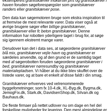
eksempelvis
granitskærver indkørsel pris
og
granitskærver i
haven
foruden søgeforespørgsler som
granitskærver
randers
eller
granitskærver pose
.
Den data kan søgemotoren bruge som ekstra inspiration til
at fremvise de mest relevante varer. Data viser også at
øvrige brugere søger efter
billige granitskærver
,
granitskaerver
eller
fc beton granitskærver
. Denne
information har robotten yderligere taget i brug for, at søge
sig igennem ekstremt mange varer.
Derudover kan det i data ses, at søgeordene
granitskærver
blå mix
,
granitskærver vejle havn
og
granitskærver
er
særdeles anvendte, og af den grund er de samtidig taget
med af søgerobotten foruden søgeordene
granitskærver i
bed
,
granitskærver nørresundby
og
granitskærver
materialepladsen
. Vi håber at du ikke blev skuffet over de
listede varer, og at bare et enkelt af disse faldt i din smag.
Granitskærver erhverves ved velrenommerede
byggeforretninger, som fx 10-4.dk, XL-Byg.dk, Bygma.dk,
JemogFix.dk, Stark.dk, DavidsenShop.dk, Silvan.dk og
Bauhaus.dk.
De fleste firmaer på nettet udlover nu om dage en hel del
forskellige muligheder for levering. Den mest almindelige er