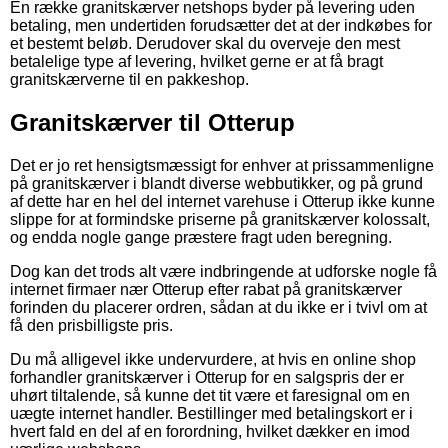
En række granitskærver netshops byder på levering uden
betaling, men undertiden forudsætter det at der indkøbes for
et bestemt beløb. Derudover skal du overveje den mest
betalelige type af levering, hvilket gerne er at få bragt
granitskærverne til en pakkeshop.
Granitskærver til Otterup
Det er jo ret hensigtsmæssigt for enhver at prissammenligne
på granitskærver i blandt diverse webbutikker, og på grund
af dette har en hel del internet varehuse i Otterup ikke kunne
slippe for at formindske priserne på granitskærver kolossalt,
og endda nogle gange præstere fragt uden beregning.
Dog kan det trods alt være indbringende at udforske nogle få
internet firmaer nær Otterup efter rabat på granitskærver
forinden du placerer ordren, sådan at du ikke er i tvivl om at
få den prisbilligste pris.
Du må alligevel ikke undervurdere, at hvis en online shop
forhandler granitskærver i Otterup for en salgspris der er
uhørt tiltalende, så kunne det tit være et faresignal om en
uægte internet handler. Bestillinger med betalingskort er i
hvert fald en del af en forordning, hvilket dækker en imod