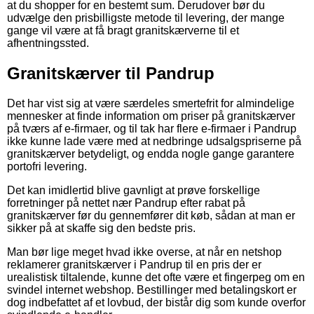
at du shopper for en bestemt sum. Derudover bør du
udvælge den prisbilligste metode til levering, der mange
gange vil være at få bragt granitskærverne til et
afhentningssted.
Granitskærver til Pandrup
Det har vist sig at være særdeles smertefrit for almindelige
mennesker at finde information om priser på granitskærver
på tværs af e-firmaer, og til tak har flere e-firmaer i Pandrup
ikke kunne lade være med at nedbringe udsalgspriserne på
granitskærver betydeligt, og endda nogle gange garantere
portofri levering.
Det kan imidlertid blive gavnligt at prøve forskellige
forretninger på nettet nær Pandrup efter rabat på
granitskærver før du gennemfører dit køb, sådan at man er
sikker på at skaffe sig den bedste pris.
Man bør lige meget hvad ikke overse, at når en netshop
reklamerer granitskærver i Pandrup til en pris der er
urealistisk tiltalende, kunne det ofte være et fingerpeg om en
svindel internet webshop. Bestillinger med betalingskort er
dog indbefattet af et lovbud, der bistår dig som kunde overfor