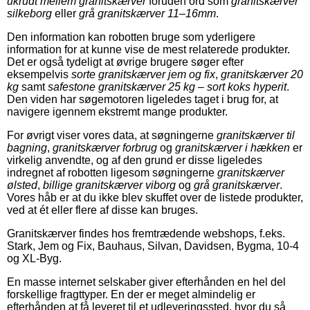
ukrudt mellem granitskærver
foruden ord som
granitskærver
silkeborg
eller
grå granitskærver 11–16mm
.
Den information kan robotten bruge som yderligere
information for at kunne vise de mest relaterede produkter.
Det er også tydeligt at øvrige brugere søger efter
eksempelvis
sorte granitskærver jem og fix
,
granitskærver 20
kg
samt
safestone granitskærver 25 kg – sort koks hyperit
.
Den viden har søgemotoren ligeledes taget i brug for, at
navigere igennem ekstremt mange produkter.
For øvrigt viser vores data, at søgningerne
granitskærver til
bagning
,
granitskærver forbrug
og
granitskærver i hækken
er
virkelig anvendte, og af den grund er disse ligeledes
indregnet af robotten ligesom søgningerne
granitskærver
ølsted
,
billige granitskærver viborg
og
grå granitskærver
.
Vores håb er at du ikke blev skuffet over de listede produkter,
ved at ét eller flere af disse kan bruges.
Granitskærver findes hos fremtrædende webshops, f.eks.
Stark, Jem og Fix, Bauhaus, Silvan, Davidsen, Bygma, 10-4
og XL-Byg.
En masse internet selskaber giver efterhånden en hel del
forskellige fragttyper. En der er meget almindelig er
efterhånden at få leveret til et udleveringssted, hvor du så