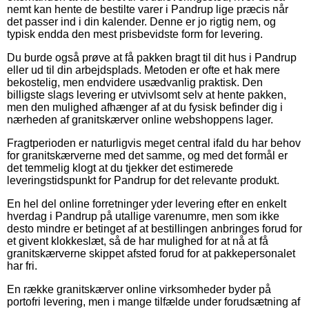
nemt kan hente de bestilte varer i Pandrup lige præcis når
det passer ind i din kalender. Denne er jo rigtig nem, og
typisk endda den mest prisbevidste form for levering.
Du burde også prøve at få pakken bragt til dit hus i Pandrup
eller ud til din arbejdsplads. Metoden er ofte et hak mere
bekostelig, men endvidere usædvanlig praktisk. Den
billigste slags levering er utvivlsomt selv at hente pakken,
men den mulighed afhænger af at du fysisk befinder dig i
nærheden af granitskærver online webshoppens lager.
Fragtperioden er naturligvis meget central ifald du har behov
for granitskærverne med det samme, og med det formål er
det temmelig klogt at du tjekker det estimerede
leveringstidspunkt for Pandrup for det relevante produkt.
En hel del online forretninger yder levering efter en enkelt
hverdag i Pandrup på utallige varenumre, men som ikke
desto mindre er betinget af at bestillingen anbringes forud for
et givent klokkeslæt, så de har mulighed for at nå at få
granitskærverne skippet afsted forud for at pakkepersonalet
har fri.
En række granitskærver online virksomheder byder på
portofri levering, men i mange tilfælde under forudsætning af