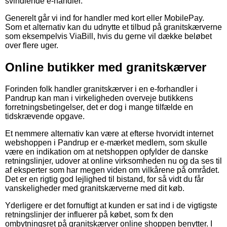
svindlende e-handler.
Generelt går vi ind for handler med kort eller MobilePay.
Som et alternativ kan du udnytte et tilbud på granitskærverne
som eksempelvis ViaBill, hvis du gerne vil dække beløbet
over flere uger.
Online butikker med granitskærver
Forinden folk handler granitskærver i en e-forhandler i
Pandrup kan man i virkeligheden overveje butikkens
forretningsbetingelser, det er dog i mange tilfælde en
tidskrævende opgave.
Et nemmere alternativ kan være at efterse hvorvidt internet
webshoppen i Pandrup er e-mærket medlem, som skulle
være en indikation om at netshoppen opfylder de danske
retningslinjer, udover at online virksomheden nu og da ses til
af eksperter som har megen viden om vilkårene på området.
Det er en rigtig god lejlighed til bistand, for så vidt du får
vanskeligheder med granitskærverne med dit køb.
Yderligere er det fornuftigt at kunden er sat ind i de vigtigste
retningslinjer der influerer på købet, som fx den
ombytningsret på granitskærver online shoppen benytter. I