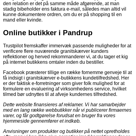
den relation er det på samme måde afgørende, at man
stadig bibeholder ens faktura e-mail, således man altid vil
kunne dokumentere ordren, om du er på shopping til en
mand eller kvinde.
Online butikker i Pandrup
Trustpilot fremskaffer immervæk passende muligheder for at
verificere flere nuværende granitskærver kunders
reflektioner og herved rekommanderer vi, at du tager et kig
på internet butikkens omtaler inden du bestiller.
Facebook præsterer tillige en række fornemme genveje til at
få indsigt i granitskærver e-butikkens kundetilfredshed. Her
er der faktisk e-forretninger som giver folk mulighed for at
formulere en evaluering af virksomhedens service, hvilket
tilmed bør udnyttes til at afveje kundernes tilfredshed.
Dette website finansieres af reklamer. Vi har samarbejder
med en lang række webbutikker når vi publicerer firmaernes
varer, og får godtgørelse forudsat en bruger fra vores
hjemmeside gennemfører et indkøb.
Anvisninger om produkter og butikker på nettet opretholdes