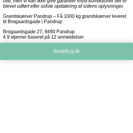
ofte, men vi kan ikke give garantier imod korrektioner der er
blevet udført efter sidste opdatering af sidens oplysninger.
Granitskærver Pandrup
–
Få 1000 kg granitskærver leveret
til Brogaardsgade i Pandrup
Brogaardsgade 27
,
9490
Pandrup
4.9
stjerner baseret på
12
anmeldelser
BestilByg.dk