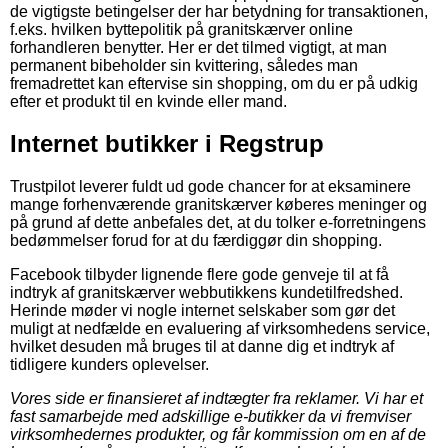
de vigtigste betingelser der har betydning for transaktionen,
f.eks. hvilken byttepolitik på granitskærver online
forhandleren benytter. Her er det tilmed vigtigt, at man
permanent bibeholder sin kvittering, således man
fremadrettet kan eftervise sin shopping, om du er på udkig
efter et produkt til en kvinde eller mand.
Internet butikker i Regstrup
Trustpilot leverer fuldt ud gode chancer for at eksaminere
mange forhenværende granitskærver køberes meninger og
på grund af dette anbefales det, at du tolker e-forretningens
bedømmelser forud for at du færdiggør din shopping.
Facebook tilbyder lignende flere gode genveje til at få
indtryk af granitskærver webbutikkens kundetilfredshed.
Herinde møder vi nogle internet selskaber som gør det
muligt at nedfælde en evaluering af virksomhedens service,
hvilket desuden må bruges til at danne dig et indtryk af
tidligere kunders oplevelser.
Vores side er finansieret af indtægter fra reklamer. Vi har et
fast samarbejde med adskillige e-butikker da vi fremviser
virksomhedernes produkter, og får kommission om en af de