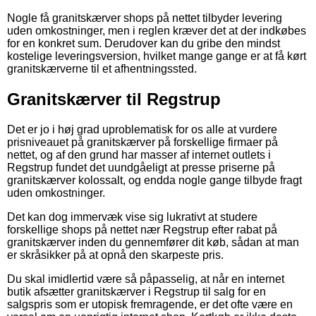
Nogle få granitskærver shops på nettet tilbyder levering
uden omkostninger, men i reglen kræver det at der indkøbes
for en konkret sum. Derudover kan du gribe den mindst
kostelige leveringsversion, hvilket mange gange er at få kørt
granitskærverne til et afhentningssted.
Granitskærver til Regstrup
Det er jo i høj grad uproblematisk for os alle at vurdere
prisniveauet på granitskærver på forskellige firmaer på
nettet, og af den grund har masser af internet outlets i
Regstrup fundet det uundgåeligt at presse priserne på
granitskærver kolossalt, og endda nogle gange tilbyde fragt
uden omkostninger.
Det kan dog immervæk vise sig lukrativt at studere
forskellige shops på nettet nær Regstrup efter rabat på
granitskærver inden du gennemfører dit køb, sådan at man
er skråsikker på at opnå den skarpeste pris.
Du skal imidlertid være så påpasselig, at når en internet
butik afsætter granitskærver i Regstrup til salg for en
salgspris som er utopisk fremragende, er det ofte være en