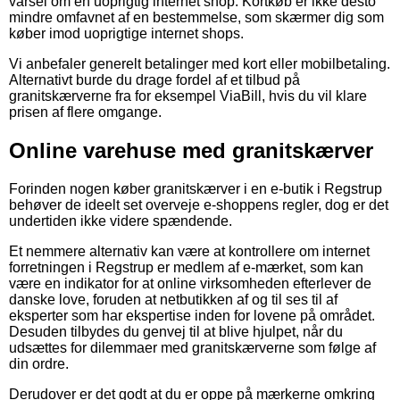
varsel om en uoprigtig internet shop. Kortkøb er ikke desto
mindre omfavnet af en bestemmelse, som skærmer dig som
køber imod uoprigtige internet shops.
Vi anbefaler generelt betalinger med kort eller mobilbetaling.
Alternativt burde du drage fordel af et tilbud på
granitskærverne fra for eksempel ViaBill, hvis du vil klare
prisen af flere omgange.
Online varehuse med granitskærver
Forinden nogen køber granitskærver i en e-butik i Regstrup
behøver de ideelt set overveje e-shoppens regler, dog er det
undertiden ikke videre spændende.
Et nemmere alternativ kan være at kontrollere om internet
forretningen i Regstrup er medlem af e-mærket, som kan
være en indikator for at online virksomheden efterlever de
danske love, foruden at netbutikken af og til ses til af
eksperter som har ekspertise inden for lovene på området.
Desuden tilbydes du genvej til at blive hjulpet, når du
udsættes for dilemmaer med granitskærverne som følge af
din ordre.
Derudover er det godt at du er oppe på mærkerne omkring