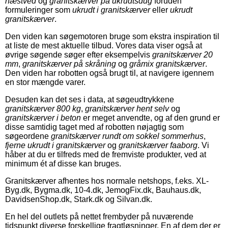
næstved
og
granitskærver på ukrudtsdug
foruden
formuleringer som
ukrudt i granitskærver
eller
ukrudt
granitskærver
.
Den viden kan søgemotoren bruge som ekstra inspiration til
at liste de mest aktuelle tilbud. Vores data viser også at
øvrige søgende søger efter eksempelvis
granitskærver 20
mm
,
granitskærver på skråning
og
gråmix granitskærver
.
Den viden har robotten også brugt til, at navigere igennem
en stor mængde varer.
Desuden kan det ses i data, at søgeudtrykkene
granitskærver 800 kg
,
granitskærver hent selv
og
granitskærver i beton
er meget anvendte, og af den grund er
disse samtidig taget med af robotten nøjagtig som
søgeordene
granitskærver rundt om sokkel sommerhus
,
fjerne ukrudt i granitskærver
og
granitskærver faaborg
. Vi
håber at du er tilfreds med de fremviste produkter, ved at
minimum ét af disse kan bruges.
Granitskærver afhentes hos normale netshops, f.eks. XL-
Byg.dk, Bygma.dk, 10-4.dk, JemogFix.dk, Bauhaus.dk,
DavidsenShop.dk, Stark.dk og Silvan.dk.
En hel del outlets på nettet frembyder på nuværende
tidspunkt diverse forskellige fragtløsninger. En af dem der er