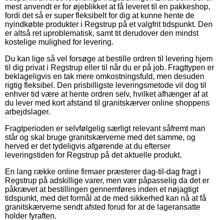
mest anvendt er for øjeblikket at få leveret til en pakkeshop,
fordi det så er super fleksibelt for dig at kunne hente de
nyindkøbte produkter i Regstrup på et valgfrit tidspunkt. Den
er altså ret uproblematisk, samt tit derudover den mindst
kostelige mulighed for levering.
Du kan lige så vel forsøge at bestille ordren til levering hjem
til dig privat i Regstrup eller til når du er på job. Fragttypen er
beklageligvis en tak mere omkostningsfuld, men desuden
rigtig fleksibel. Den prisbilligste leveringsmetode vil dog til
enhver tid være at hente ordren selv, hvilket afhænger af at
du lever med kort afstand til granitskærver online shoppens
arbejdslager.
Fragtperioden er selvfølgelig særligt relevant såfremt man
står og skal bruge granitskærverne med det samme, og
herved er det tydeligvis afgørende at du efterser
leveringstiden for Regstrup på det aktuelle produkt.
En lang række online firmaer præsterer dag-til-dag fragt i
Regstrup på adskillige varer, men vær påpasselig da det er
påkrævet at bestillingen gennemføres inden et nøjagtigt
tidspunkt, med det formål at de med sikkerhed kan nå at få
granitskærverne sendt afsted forud for at de lageransatte
holder fyraften.