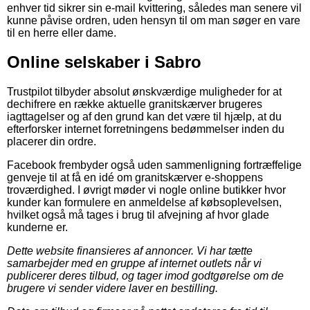
enhver tid sikrer sin e-mail kvittering, således man senere vil
kunne påvise ordren, uden hensyn til om man søger en vare
til en herre eller dame.
Online selskaber i Sabro
Trustpilot tilbyder absolut ønskværdige muligheder for at
dechifrere en række aktuelle granitskærver brugeres
iagttagelser og af den grund kan det være til hjælp, at du
efterforsker internet forretningens bedømmelser inden du
placerer din ordre.
Facebook frembyder også uden sammenligning fortræffelige
genveje til at få en idé om granitskærver e-shoppens
troværdighed. I øvrigt møder vi nogle online butikker hvor
kunder kan formulere en anmeldelse af købsoplevelsen,
hvilket også må tages i brug til afvejning af hvor glade
kunderne er.
Dette website finansieres af annoncer. Vi har tætte
samarbejder med en gruppe af internet outlets når vi
publicerer deres tilbud, og tager imod godtgørelse om de
brugere vi sender videre laver en bestilling.