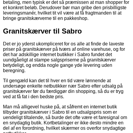
betaling, men typisk er det så præmissen at man shopper for
et konkret beløb. Derudover bør man gribe den prisbilligste
leveringsmanér, hvilket tit vil være at få fragtmanden til at
bringe granitskærverne til en pakkeshop.
Granitskærver til Sabro
Det er jo yderst ukompliceret for os alle at finde de laveste
priser på granitskærver på tværs af online varehuse, og for
det har adskillige internet butikker i Sabro fundet det
uundgåeligt at stampe salgspriserne på granitskærver
betydeligt, og endda nogle gange yde levering uden
beregning.
Til gengæld kan det til hver en tid være lønnende at
undersøge enkelte netbutikker nær Sabro efter udsalg på
granitskærver før du færdiggør din shopping, så du er tryg
ved at få fat i den bedste pris.
Man må alligevel huske på, at såfremt en internet butik
tilbyder granitskærver i Sabro til en udsalgspris som er
uendeligt tiltalende, så burde det ofte være et faresignal om
en snydagtig butik. Kortbetalinger er ikke desto mindre en
del af en forordning, hvilket skærmer os overfor snydagtige