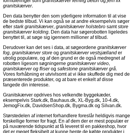
formuleringer som
granitskærver lemvig beton
og
jem fix
granitskærver
.
Den data benytter den som yderligere information til at vise
de bedste tilbud. Vi kan også se at andre eksempelvis søger
efter
stark granitskærver
,
granitskærver holstebro
samt
store
granitskærver kolding
. Den data har søgerobotten ligeledes
benyttet til, at søge sig igennem millioner af tilbud.
Derudover kan det ses i data, at søgeordene
granitskærver
fog
,
granitskærver store
og
granitskærver vestsjælland
er
utrolig populære, og af den grund er de også medregnet af
robotten ligesom søgningerne
granitskærver video
,
granitskærver og fliser
og
safestone granitskærver grå
.
Vores forhåbning er utvivlsomt at vi ikke skuffede dig med de
præsenterede produkter, og at bare et enkelt af disse
fangede din interesse.
Granitskærver opdrives hos velkendte byggekæder,
eksempelvis Stark.dk, Bauhaus.dk, XL-Byg.dk, 10-4.dk,
JemogFix.dk, DavidsenShop.dk, Bygma.dk og Silvan.dk.
Størstedelen af internet forhandlere foreslår heldigvis mange
forskellige former for fragt. En af dem der er mest populær er
på nuværende tidspunkt at få leveret til en pakkeshop, hvor
det er meget fleksibelt at kunne hente de købte produkter i