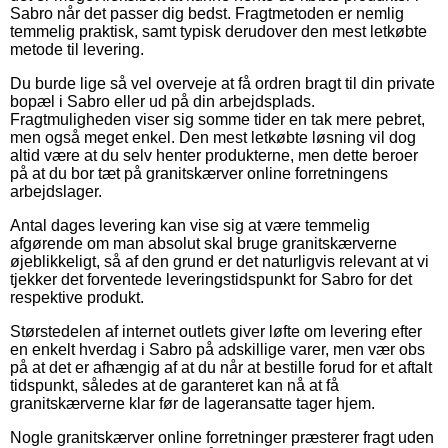
Sabro når det passer dig bedst. Fragtmetoden er nemlig
temmelig praktisk, samt typisk derudover den mest letkøbte
metode til levering.
Du burde lige så vel overveje at få ordren bragt til din private
bopæl i Sabro eller ud på din arbejdsplads.
Fragtmuligheden viser sig somme tider en tak mere pebret,
men også meget enkel. Den mest letkøbte løsning vil dog
altid være at du selv henter produkterne, men dette beroer
på at du bor tæt på granitskærver online forretningens
arbejdslager.
Antal dages levering kan vise sig at være temmelig
afgørende om man absolut skal bruge granitskærverne
øjeblikkeligt, så af den grund er det naturligvis relevant at vi
tjekker det forventede leveringstidspunkt for Sabro for det
respektive produkt.
Størstedelen af internet outlets giver løfte om levering efter
en enkelt hverdag i Sabro på adskillige varer, men vær obs
på at det er afhængig af at du når at bestille forud for et aftalt
tidspunkt, således at de garanteret kan nå at få
granitskærverne klar før de lageransatte tager hjem.
Nogle granitskærver online forretninger præsterer fragt uden