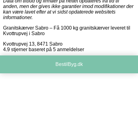
Data om tilbud og firmaer på nettet opdateres fra tid til
anden, men der gives ikke garantier imod modifikationer der
kan være lavet efter at vi sidst opdaterede websitets
informationer.
Granitskærver Sabro
–
Få 1000 kg granitskærver leveret til
Kvottrupvej i Sabro
Kvottrupvej 13
,
8471
Sabro
4.9
stjerner baseret på
5
anmeldelser
BestilByg.dk