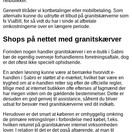
netbutikker.
Generelt tilråder vi kortbetalinger eller mobilbetaling. Som
alternativ kunne du udnytte et tilbud på granitskærverne som
fx ViaBill, for så vidt du har i sinde at afbetale
omkostningerne over en længere periode.
Shops på nettet med granitskærver
Forinden nogen handler granitskærver i en e-butik i Sabro
bør de egentlig overveje forhandlerens forretningsaftale, dog
er det oftest ikke specielt ophidsende.
En anden løsning kunne være at bemærke hvorvidt e-
handlen i Sabro er støttet af e-mærket, hvilket bør være en
tryghed om at e-handlen retter sig efter de officielle regler,
tillige med at internet butikken ofte efterses af fagmænd der
har megen viden om de gældende bestemmelser. Dette er
desuden en god genvej til assistance, såfremt du bliver
udsat for besvær med granitskærverne ved dit indkøb.
Herudover er det smart at køberen er omhyggelig omkring
de primære retningslinjer i forbindelse med købet, f.eks.
hvilken returret på granitskærver internet virksomheden
lover. I relation til det er det også afgørende, at man til