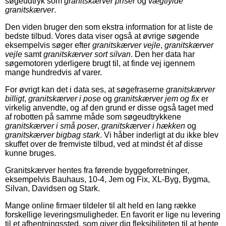
søgeudtryk som
granitskærver priser
og
vægtfylde
granitskærver
.
Den viden bruger den som ekstra information for at liste de
bedste tilbud. Vores data viser også at øvrige søgende
eksempelvis søger efter
granitskærver vejle
,
granitskærver
vejle
samt
granitskærver sort silvan
. Den her data har
søgemotoren yderligere brugt til, at finde vej igennem
mange hundredvis af varer.
For øvrigt kan det i data ses, at søgefraserne
granitskærver
billigt
,
granitskærver i pose
og
granitskærver jem og fix
er
virkelig anvendte, og af den grund er disse også taget med
af robotten på samme måde som søgeudtrykkene
granitskærver i små poser
,
granitskærver i hækken
og
granitskærver bigbag stark
. Vi håber inderligt at du ikke blev
skuffet over de fremviste tilbud, ved at mindst ét af disse
kunne bruges.
Granitskærver hentes fra førende byggeforretninger,
eksempelvis Bauhaus, 10-4, Jem og Fix, XL-Byg, Bygma,
Silvan, Davidsen og Stark.
Mange online firmaer tildeler til alt held en lang række
forskellige leveringsmuligheder. En favorit er lige nu levering
til et afhentningssted, som giver dig fleksibiliteten til at hente