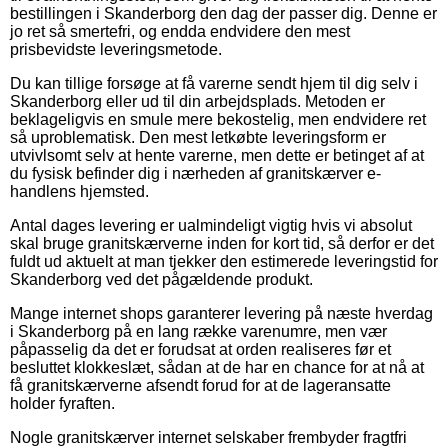
bestillingen i Skanderborg den dag der passer dig. Denne er
jo ret så smertefri, og endda endvidere den mest
prisbevidste leveringsmetode.
Du kan tillige forsøge at få varerne sendt hjem til dig selv i
Skanderborg eller ud til din arbejdsplads. Metoden er
beklageligvis en smule mere bekostelig, men endvidere ret
så uproblematisk. Den mest letkøbte leveringsform er
utvivlsomt selv at hente varerne, men dette er betinget af at
du fysisk befinder dig i nærheden af granitskærver e-
handlens hjemsted.
Antal dages levering er ualmindeligt vigtig hvis vi absolut
skal bruge granitskærverne inden for kort tid, så derfor er det
fuldt ud aktuelt at man tjekker den estimerede leveringstid for
Skanderborg ved det pågældende produkt.
Mange internet shops garanterer levering på næste hverdag
i Skanderborg på en lang række varenumre, men vær
påpasselig da det er forudsat at orden realiseres før et
besluttet klokkeslæt, sådan at de har en chance for at nå at
få granitskærverne afsendt forud for at de lageransatte
holder fyraften.
Nogle granitskærver internet selskaber frembyder fragtfri