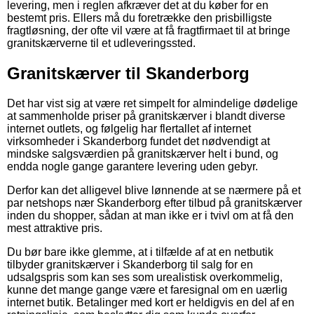
levering, men i reglen afkræver det at du køber for en
bestemt pris. Ellers må du foretrække den prisbilligste
fragtløsning, der ofte vil være at få fragtfirmaet til at bringe
granitskærverne til et udleveringssted.
Granitskærver til Skanderborg
Det har vist sig at være ret simpelt for almindelige dødelige
at sammenholde priser på granitskærver i blandt diverse
internet outlets, og følgelig har flertallet af internet
virksomheder i Skanderborg fundet det nødvendigt at
mindske salgsværdien på granitskærver helt i bund, og
endda nogle gange garantere levering uden gebyr.
Derfor kan det alligevel blive lønnende at se nærmere på et
par netshops nær Skanderborg efter tilbud på granitskærver
inden du shopper, sådan at man ikke er i tvivl om at få den
mest attraktive pris.
Du bør bare ikke glemme, at i tilfælde af at en netbutik
tilbyder granitskærver i Skanderborg til salg for en
udsalgspris som kan ses som urealistisk overkommelig,
kunne det mange gange være et faresignal om en uærlig
internet butik. Betalinger med kort er heldigvis en del af en