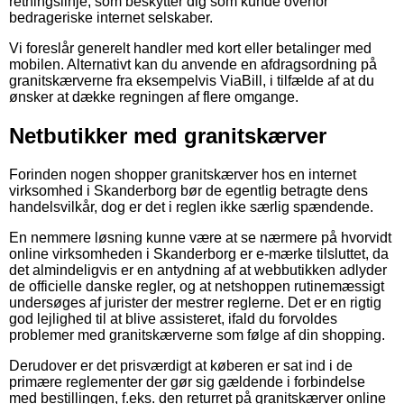
retningslinje, som beskytter dig som kunde overfor
bedrageriske internet selskaber.
Vi foreslår generelt handler med kort eller betalinger med
mobilen. Alternativt kan du anvende en afdragsordning på
granitskærverne fra eksempelvis ViaBill, i tilfælde af at du
ønsker at dække regningen af flere omgange.
Netbutikker med granitskærver
Forinden nogen shopper granitskærver hos en internet
virksomhed i Skanderborg bør de egentlig betragte dens
handelsvilkår, dog er det i reglen ikke særlig spændende.
En nemmere løsning kunne være at se nærmere på hvorvidt
online virksomheden i Skanderborg er e-mærke tilsluttet, da
det almindeligvis er en antydning af at webbutikken adlyder
de officielle danske regler, og at netshoppen rutinemæssigt
undersøges af jurister der mestrer reglerne. Det er en rigtig
god lejlighed til at blive assisteret, ifald du forvoldes
problemer med granitskærverne som følge af din shopping.
Derudover er det prisværdigt at køberen er sat ind i de
primære reglementer der gør sig gældende i forbindelse
med bestillingen, f.eks. den returret på granitskærver online