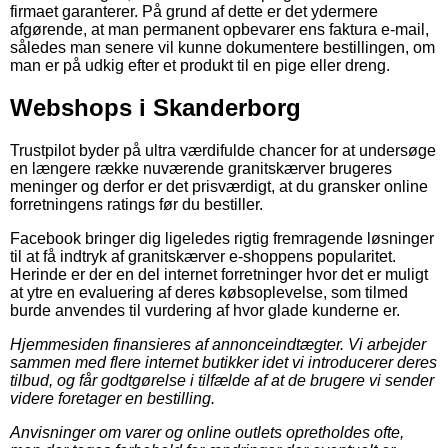
firmaet garanterer. På grund af dette er det ydermere
afgørende, at man permanent opbevarer ens faktura e-mail,
således man senere vil kunne dokumentere bestillingen, om
man er på udkig efter et produkt til en pige eller dreng.
Webshops i Skanderborg
Trustpilot byder på ultra værdifulde chancer for at undersøge
en længere række nuværende granitskærver brugeres
meninger og derfor er det prisværdigt, at du gransker online
forretningens ratings før du bestiller.
Facebook bringer dig ligeledes rigtig fremragende løsninger
til at få indtryk af granitskærver e-shoppens popularitet.
Herinde er der en del internet forretninger hvor det er muligt
at ytre en evaluering af deres købsoplevelse, som tilmed
burde anvendes til vurdering af hvor glade kunderne er.
Hjemmesiden finansieres af annonceindtægter. Vi arbejder
sammen med flere internet butikker idet vi introducerer deres
tilbud, og får godtgørelse i tilfælde af at de brugere vi sender
videre foretager en bestilling.
Anvisninger om varer og online outlets opretholdes ofte,