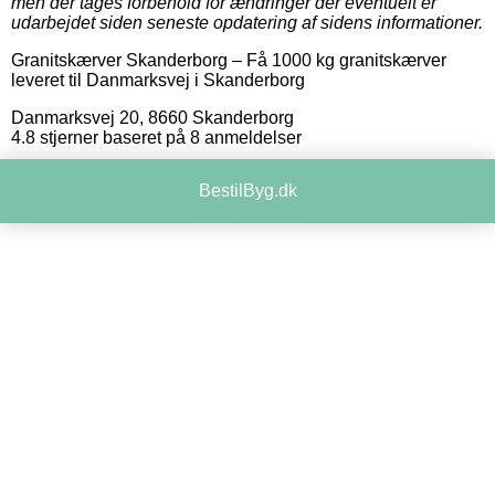
men der tages forbehold for ændringer der eventuelt er
udarbejdet siden seneste opdatering af sidens informationer.
Granitskærver Skanderborg
–
Få 1000 kg granitskærver
leveret til Danmarksvej i Skanderborg
Danmarksvej 20
,
8660
Skanderborg
4.8
stjerner baseret på
8
anmeldelser
BestilByg.dk