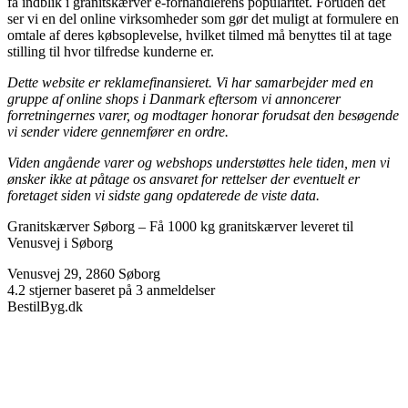
få indblik i granitskærver e-forhandlerens popularitet. Foruden det
ser vi en del online virksomheder som gør det muligt at formulere en
omtale af deres købsoplevelse, hvilket tilmed må benyttes til at tage
stilling til hvor tilfredse kunderne er.
Dette website er reklamefinansieret. Vi har samarbejder med en
gruppe af online shops i Danmark eftersom vi annoncerer
forretningernes varer, og modtager honorar forudsat den besøgende
vi sender videre gennemfører en ordre.
Viden angående varer og webshops understøttes hele tiden, men vi
ønsker ikke at påtage os ansvaret for rettelser der eventuelt er
foretaget siden vi sidste gang opdaterede de viste data.
Granitskærver Søborg
–
Få 1000 kg granitskærver leveret til
Venusvej i Søborg
Venusvej 29
,
2860
Søborg
4.2
stjerner baseret på
3
anmeldelser
BestilByg.dk