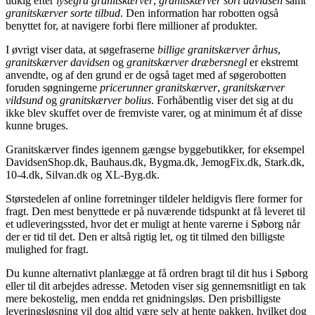
udkig efter
lysegrå granitskærver
,
granitskærver sort davidsen
samt
granitskærver sorte tilbud
. Den information har robotten også
benyttet for, at navigere forbi flere millioner af produkter.
I øvrigt viser data, at søgefraserne
billige granitskærver århus
,
granitskærver davidsen
og
granitskærver dræbersnegl
er ekstremt
anvendte, og af den grund er de også taget med af søgerobotten
foruden søgningerne
pricerunner granitskærver
,
granitskærver
vildsund
og
granitskærver bolius
. Forhåbentlig viser det sig at du
ikke blev skuffet over de fremviste varer, og at minimum ét af disse
kunne bruges.
Granitskærver findes igennem gængse byggebutikker, for eksempel
DavidsenShop.dk, Bauhaus.dk, Bygma.dk, JemogFix.dk, Stark.dk,
10-4.dk, Silvan.dk og XL-Byg.dk.
Størstedelen af online forretninger tildeler heldigvis flere former for
fragt. Den mest benyttede er på nuværende tidspunkt at få leveret til
et udleveringssted, hvor det er muligt at hente varerne i Søborg når
der er tid til det. Den er altså rigtig let, og tit tilmed den billigste
mulighed for fragt.
Du kunne alternativt planlægge at få ordren bragt til dit hus i Søborg
eller til dit arbejdes adresse. Metoden viser sig gennemsnitligt en tak
mere bekostelig, men endda ret gnidningsløs. Den prisbilligste
leveringsløsning vil dog altid være selv at hente pakken, hvilket dog