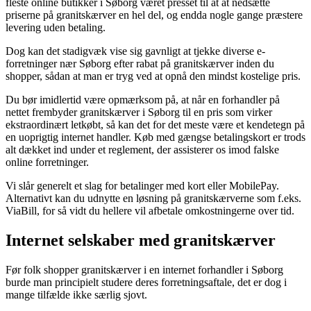
fleste online butikker i Søborg været presset til at at nedsætte
priserne på granitskærver en hel del, og endda nogle gange præstere
levering uden betaling.
Dog kan det stadigvæk vise sig gavnligt at tjekke diverse e-
forretninger nær Søborg efter rabat på granitskærver inden du
shopper, sådan at man er tryg ved at opnå den mindst kostelige pris.
Du bør imidlertid være opmærksom på, at når en forhandler på
nettet frembyder granitskærver i Søborg til en pris som virker
ekstraordinært letkøbt, så kan det for det meste være et kendetegn på
en uoprigtig internet handler. Køb med gængse betalingskort er trods
alt dækket ind under et reglement, der assisterer os imod falske
online forretninger.
Vi slår generelt et slag for betalinger med kort eller MobilePay.
Alternativt kan du udnytte en løsning på granitskærverne som f.eks.
ViaBill, for så vidt du hellere vil afbetale omkostningerne over tid.
Internet selskaber med granitskærver
Før folk shopper granitskærver i en internet forhandler i Søborg
burde man principielt studere deres forretningsaftale, det er dog i
mange tilfælde ikke særlig sjovt.