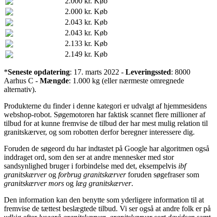
2.000 kr.
Køb
2.000 kr.
Køb
2.043 kr.
Køb
2.043 kr.
Køb
2.133 kr.
Køb
2.149 kr.
Køb
*
Seneste opdatering
: 17. marts 2022 -
Leveringssted
: 8000
Aarhus C -
Mængde
: 1.000 kg (eller nærmeste omregnede
alternativ).
Produkterne du finder i denne kategori er udvalgt af hjemmesidens
webshop-robot. Søgemotoren har faktisk scannet flere millioner af
tilbud for at kunne fremvise de tilbud der har mest mulig relation til
granitskærver, og som robotten derfor beregner interessere dig.
Foruden de søgeord du har indtastet på Google har algoritmen også
inddraget ord, som den ser at andre mennesker med stor
sandsynlighed bruger i forbindelse med det, eksempelvis
ibf
granitskærver
og
forbrug granitskærver
foruden søgefraser som
granitskærver mors
og
læg granitskærver
.
Den information kan den benytte som yderligere information til at
fremvise de tættest beslægtede tilbud. Vi ser også at andre folk er på