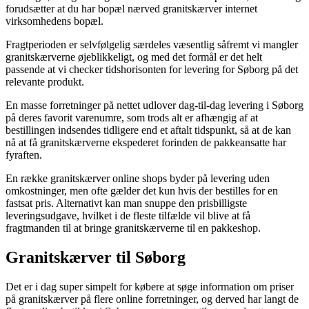
forudsætter at du har bopæl nærved granitskærver internet
virksomhedens bopæl.
Fragtperioden er selvfølgelig særdeles væsentlig såfremt vi mangler
granitskærverne øjeblikkeligt, og med det formål er det helt
passende at vi checker tidshorisonten for levering for Søborg på det
relevante produkt.
En masse forretninger på nettet udlover dag-til-dag levering i Søborg
på deres favorit varenumre, som trods alt er afhængig af at
bestillingen indsendes tidligere end et aftalt tidspunkt, så at de kan
nå at få granitskærverne ekspederet forinden de pakkeansatte har
fyraften.
En række granitskærver online shops byder på levering uden
omkostninger, men ofte gælder det kun hvis der bestilles for en
fastsat pris. Alternativt kan man snuppe den prisbilligste
leveringsudgave, hvilket i de fleste tilfælde vil blive at få
fragtmanden til at bringe granitskærverne til en pakkeshop.
Granitskærver til Søborg
Det er i dag super simpelt for købere at søge information om priser
på granitskærver på flere online forretninger, og derved har langt de