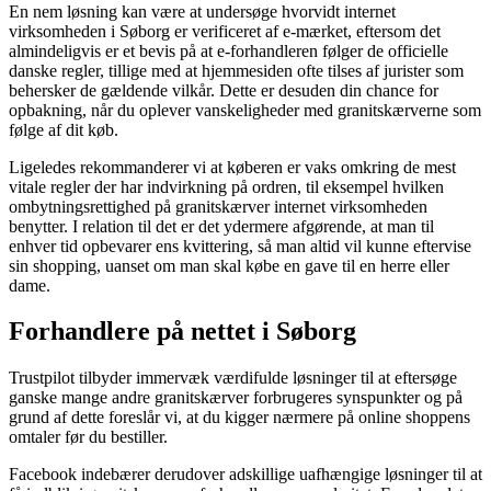
En nem løsning kan være at undersøge hvorvidt internet
virksomheden i Søborg er verificeret af e-mærket, eftersom det
almindeligvis er et bevis på at e-forhandleren følger de officielle
danske regler, tillige med at hjemmesiden ofte tilses af jurister som
behersker de gældende vilkår. Dette er desuden din chance for
opbakning, når du oplever vanskeligheder med granitskærverne som
følge af dit køb.
Ligeledes rekommanderer vi at køberen er vaks omkring de mest
vitale regler der har indvirkning på ordren, til eksempel hvilken
ombytningsrettighed på granitskærver internet virksomheden
benytter. I relation til det er det ydermere afgørende, at man til
enhver tid opbevarer ens kvittering, så man altid vil kunne eftervise
sin shopping, uanset om man skal købe en gave til en herre eller
dame.
Forhandlere på nettet i Søborg
Trustpilot tilbyder immervæk værdifulde løsninger til at eftersøge
ganske mange andre granitskærver forbrugeres synspunkter og på
grund af dette foreslår vi, at du kigger nærmere på online shoppens
omtaler før du bestiller.
Facebook indebærer derudover adskillige uafhængige løsninger til at