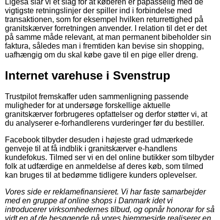
Ligeså slår vi et slag for at køberen er påpasselig med de
vigtigste retningslinjer der spiller ind i forbindelse med
transaktionen, som for eksempel hvilken returrettighed på
granitskærver forretningen anvender. I relation til det er det
på samme måde relevant, at man permanent bibeholder sin
faktura, således man i fremtiden kan bevise sin shopping,
uafhængig om du skal købe gave til en pige eller dreng.
Internet varehuse i Svenstrup
Trustpilot fremskaffer uden sammenligning passende
muligheder for at undersøge forskellige aktuelle
granitskærver forbrugeres opfattelser og derfor støtter vi, at
du analyserer e-forhandlerens vurderinger før du bestiller.
Facebook tilbyder desuden i højeste grad udmærkede
genveje til at få indblik i granitskærver e-handlens
kundefokus. Tilmed ser vi en del online butikker som tilbyder
folk at udfærdige en anmeldelse af deres køb, som tilmed
kan bruges til at bedømme tidligere kunders oplevelser.
Vores side er reklamefinansieret. Vi har faste samarbejder
med en gruppe af online shops i Danmark idet vi
introducerer virksomhedernes tilbud, og opnår honorar for så
vidt en af de besøgende på vores hjemmeside realiserer en