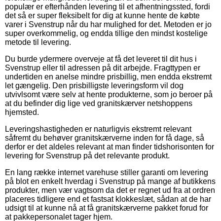
populær er efterhånden levering til et afhentningssted, fordi
det så er super fleksibelt for dig at kunne hente de købte
varer i Svenstrup når du har mulighed for det. Metoden er jo
super overkommelig, og endda tillige den mindst kostelige
metode til levering.
Du burde ydermere overveje at få det leveret til dit hus i
Svenstrup eller til adressen på dit arbejde. Fragttypen er
undertiden en anelse mindre prisbillig, men endda ekstremt
let gængelig. Den prisbilligste leveringsform vil dog
utvivlsomt være selv at hente produkterne, som jo beroer på
at du befinder dig lige ved granitskærver netshoppens
hjemsted.
Leveringshastigheden er naturligvis ekstremt relevant
såfremt du behøver granitskærverne inden for få dage, så
derfor er det aldeles relevant at man finder tidshorisonten for
levering for Svenstrup på det relevante produkt.
En lang række internet varehuse stiller garanti om levering
på blot en enkelt hverdag i Svenstrup på mange af butikkens
produkter, men vær vagtsom da det er regnet ud fra at ordren
placeres tidligere end et fastsat klokkeslæt, sådan at de har
udsigt til at kunne nå at få granitskærverne pakket forud for
at pakkepersonalet tager hjem.