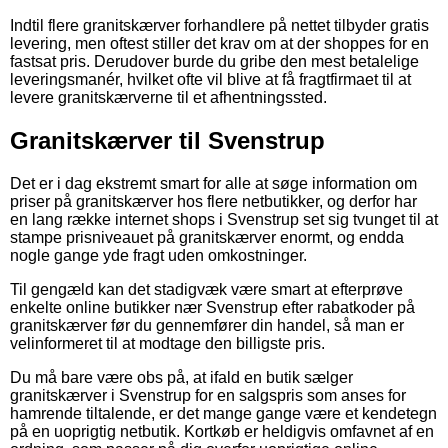
Indtil flere granitskærver forhandlere på nettet tilbyder gratis
levering, men oftest stiller det krav om at der shoppes for en
fastsat pris. Derudover burde du gribe den mest betalelige
leveringsmanér, hvilket ofte vil blive at få fragtfirmaet til at
levere granitskærverne til et afhentningssted.
Granitskærver til Svenstrup
Det er i dag ekstremt smart for alle at søge information om
priser på granitskærver hos flere netbutikker, og derfor har
en lang række internet shops i Svenstrup set sig tvunget til at
stampe prisniveauet på granitskærver enormt, og endda
nogle gange yde fragt uden omkostninger.
Til gengæld kan det stadigvæk være smart at efterprøve
enkelte online butikker nær Svenstrup efter rabatkoder på
granitskærver før du gennemfører din handel, så man er
velinformeret til at modtage den billigste pris.
Du må bare være obs på, at ifald en butik sælger
granitskærver i Svenstrup for en salgspris som anses for
hamrende tiltalende, er det mange gange være et kendetegn
på en uoprigtig netbutik. Kortkøb er heldigvis omfavnet af en