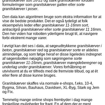
granitskærver sort 16-22
og
stark granitskærver
foruden
formuleringer som
granitskærver galten
eller
sorte
granitskærver i poser
.
Den data kan algoritmen bruge som ekstra information for at
vise de bedste produkter. Det er også tydeligt at folk
eksempelvis leder efter
granitskærver 11-16mm sort
,
antracitgrå granitskærver
eller
sorte granitskærver 11 16mm
.
Den her viden har robotten yderligere brugt til, at navigere
forbi ekstremt mange varer.
I øvrigt kan det ses i data, at søgeudtrykkene
granitskærver i
beton
,
granitskærver rød
og
granitskærver sorte
er aldeles
almindelige, og som følge heraf er disse ligeledes indregnet
af søgerobotten nøjagtig som søgningerne
sorte
granitskærver 11-16mm
,
granitskærver mængdeberegner
og
underlag under granitskærver
. Vores forhåbning er
utvivlsomt at du er tilfreds med de fremviste tilbud, og at ét
eller flere af disse kunne bruges.
Granitskærver skaffes via normale e-shops, f.eks. 10-4,
Bygma, Silvan, Bauhaus, Davidsen, XL-Byg, Stark og Jem
og Fix.
Temmelig mange online shops frembyder i dag mange
forskellige muligheder for fragt. En af dem der er mest