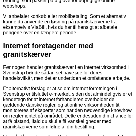
ordning, som passer på dig overfor uoprigtige online
webshops.
Vi anbefaler kortkøb eller mobilbetaling. Som et alternativ
kunne du anvende en løsning på granitskærverne fra
eksempelvis ViaBill, hvis du har til hensigt at afbetale
pengene over en længere periode.
Internet foretagender med
granitskærver
Før nogen handler granitskærver i en internet virksomhed i
Svenstrup bør de sådan set have øje for deres
handelsvilkår, men det er undertiden et omfattende arbejde.
Et alternativt forslag er at se om internet forretningen i
Svenstrup er tilsluttet e-mærket, siden det almindeligvis er et
kendetegn for at internet forhandleren overholder de
gældende danske regler, og at online virksomheden tit
monitoreres af eksperter som har den nødvendige knowhow
om reglementet på området. Dette er desuden din chance for
at få bistand, ifald du skulle få vanskeligheder med
granitskærverne som følge af din bestilling.