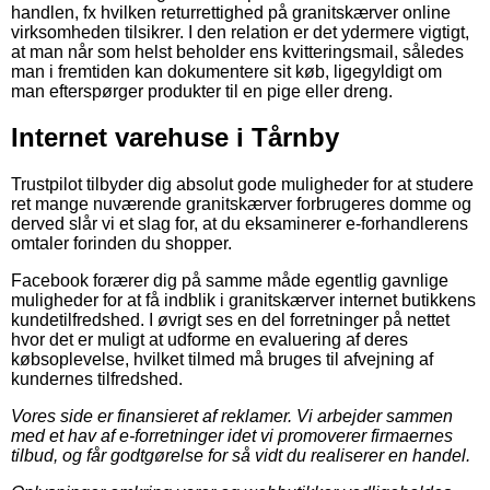
handlen, fx hvilken returrettighed på granitskærver online
virksomheden tilsikrer. I den relation er det ydermere vigtigt,
at man når som helst beholder ens kvitteringsmail, således
man i fremtiden kan dokumentere sit køb, ligegyldigt om
man efterspørger produkter til en pige eller dreng.
Internet varehuse i Tårnby
Trustpilot tilbyder dig absolut gode muligheder for at studere
ret mange nuværende granitskærver forbrugeres domme og
derved slår vi et slag for, at du eksaminerer e-forhandlerens
omtaler forinden du shopper.
Facebook forærer dig på samme måde egentlig gavnlige
muligheder for at få indblik i granitskærver internet butikkens
kundetilfredshed. I øvrigt ses en del forretninger på nettet
hvor det er muligt at udforme en evaluering af deres
købsoplevelse, hvilket tilmed må bruges til afvejning af
kundernes tilfredshed.
Vores side er finansieret af reklamer. Vi arbejder sammen
med et hav af e-forretninger idet vi promoverer firmaernes
tilbud, og får godtgørelse for så vidt du realiserer en handel.