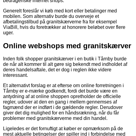
bedrageriske internet shops.
Generelt foreslår vi køb med kort eller betalinger med
mobilen. Som alternativ burde du overveje et
afbetalingstilbud på granitskærverne fra for eksempel
ViaBill, hvis du foretrækker at honorere beløbet over flere
uger.
Online webshops med granitskærver
Inden folk shopper granitskærver i en butik i Tårnby burde
de når alt kommer til alt gøre sig bekendt med indholdet af
deres handelsaftale, det er dog i reglen ikke videre
interessant.
Et alternativt forslag er at efterse om online forretningen i
Tårnby er e-mærke godkendt, fordi det burde være en
antydning af at online shoppen opretholder de officielle
regler, udover at den en gang i mellem gennemses af
fagmænd der er indført i de gældende regler. Derudover
giver det dig mulighed for en håndsrækning, når du får
problemer med granitskærverne med din handel.
Ligeledes er det fornuftigt at køber er opmærksom på de
mest aktuelle betingelser der spiller ind i forbindelse med