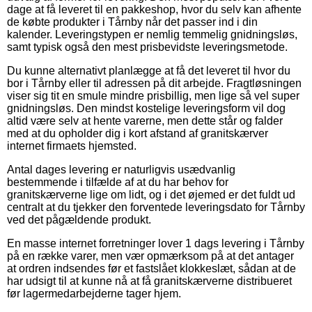
dage at få leveret til en pakkeshop, hvor du selv kan afhente
de købte produkter i Tårnby når det passer ind i din
kalender. Leveringstypen er nemlig temmelig gnidningsløs,
samt typisk også den mest prisbevidste leveringsmetode.
Du kunne alternativt planlægge at få det leveret til hvor du
bor i Tårnby eller til adressen på dit arbejde. Fragtløsningen
viser sig tit en smule mindre prisbillig, men lige så vel super
gnidningsløs. Den mindst kostelige leveringsform vil dog
altid være selv at hente varerne, men dette står og falder
med at du opholder dig i kort afstand af granitskærver
internet firmaets hjemsted.
Antal dages levering er naturligvis usædvanlig
bestemmende i tilfælde af at du har behov for
granitskærverne lige om lidt, og i det øjemed er det fuldt ud
centralt at du tjekker den forventede leveringsdato for Tårnby
ved det pågældende produkt.
En masse internet forretninger lover 1 dags levering i Tårnby
på en række varer, men vær opmærksom på at det antager
at ordren indsendes før et fastslået klokkeslæt, sådan at de
har udsigt til at kunne nå at få granitskærverne distribueret
før lagermedarbejderne tager hjem.