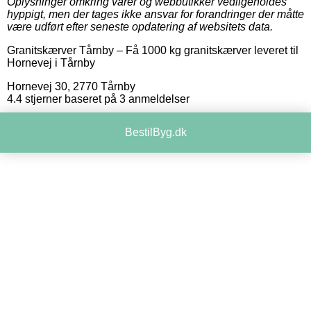
Oplysninger omkring varer og webbutikker vedligeholdes
hyppigt, men der tages ikke ansvar for forandringer der måtte
være udført efter seneste opdatering af websitets data.
Granitskærver Tårnby
–
Få 1000 kg granitskærver leveret til
Hornevej i Tårnby
Hornevej 30
,
2770
Tårnby
4.4
stjerner baseret på
3
anmeldelser
BestilByg.dk