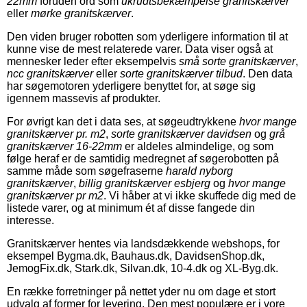
22mm
foruden ord som
ukrudtsbekæmpelse granitskærver
eller
mørke granitskærver
.
Den viden bruger robotten som yderligere information til at
kunne vise de mest relaterede varer. Data viser også at
mennesker leder efter eksempelvis
små sorte granitskærver
,
ncc granitskærver
eller
sorte granitskærver tilbud
. Den data
har søgemotoren yderligere benyttet for, at søge sig
igennem massevis af produkter.
For øvrigt kan det i data ses, at søgeudtrykkene
hvor mange
granitskærver pr. m2
,
sorte granitskærver davidsen
og
grå
granitskærver 16-22mm
er aldeles almindelige, og som
følge heraf er de samtidig medregnet af søgerobotten på
samme måde som søgefraserne
harald nyborg
granitskærver
,
billig granitskærver esbjerg
og
hvor mange
granitskærver pr m2
. Vi håber at vi ikke skuffede dig med de
listede varer, og at minimum ét af disse fangede din
interesse.
Granitskærver hentes via landsdækkende webshops, for
eksempel Bygma.dk, Bauhaus.dk, DavidsenShop.dk,
JemogFix.dk, Stark.dk, Silvan.dk, 10-4.dk og XL-Byg.dk.
En række forretninger på nettet yder nu om dage et stort
udvalg af former for levering. Den mest populære er i vore