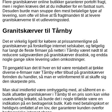
Flere granitskærver online butikker garanterer portofri fragt,
men i reglen kræves det at du indkøber for en fastsat sum.
Desuden burde man snuppe den mest betalelige type af
levering, som ofte vil blive at få fragtmanden til at levere
granitskærverne til et udleveringssted.
Granitskærver til Tårnby
Det er virkelig ligetil for købere at prissammenligne på
granitskærver på forskellige internet selskaber, og følgelig
har langt de fleste firmaer på nettet i Tårnby været nødt til at
reducere salgsværdien på granitskærver drastisk, og endda
nogle gange sikre levering uden omkostninger.
Til gengæld kan det til hver en tid være rentabelt at tjekke
diverse e-firmaer nær Tårnby efter tilbud på granitskærver
forinden du handler, så man er velinformeret til at skaffe sig
den skarpeste pris.
Man skal imidlertid være omhyggelig med, at såfremt en e-
butik afsætter granitskærver i Tårnby til en pris som kan virke
usædvanlig letkøbt, så burde det i nogle tilfælde være en
indikation på en bedragerisk butik. Køb med betalingskort er
heldigvis omfattet af en lov, der garanterer kunden overfor