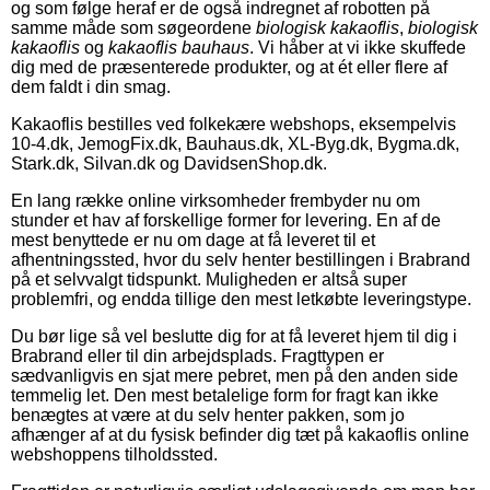
og som følge heraf er de også indregnet af robotten på
samme måde som søgeordene
biologisk kakaoflis
,
biologisk
kakaoflis
og
kakaoflis bauhaus
. Vi håber at vi ikke skuffede
dig med de præsenterede produkter, og at ét eller flere af
dem faldt i din smag.
Kakaoflis bestilles ved folkekære webshops, eksempelvis
10-4.dk, JemogFix.dk, Bauhaus.dk, XL-Byg.dk, Bygma.dk,
Stark.dk, Silvan.dk og DavidsenShop.dk.
En lang række online virksomheder frembyder nu om
stunder et hav af forskellige former for levering. En af de
mest benyttede er nu om dage at få leveret til et
afhentningssted, hvor du selv henter bestillingen i Brabrand
på et selvvalgt tidspunkt. Muligheden er altså super
problemfri, og endda tillige den mest letkøbte leveringstype.
Du bør lige så vel beslutte dig for at få leveret hjem til dig i
Brabrand eller til din arbejdsplads. Fragttypen er
sædvanligvis en sjat mere pebret, men på den anden side
temmelig let. Den mest betalelige form for fragt kan ikke
benægtes at være at du selv henter pakken, som jo
afhænger af at du fysisk befinder dig tæt på kakaoflis online
webshoppens tilholdssted.