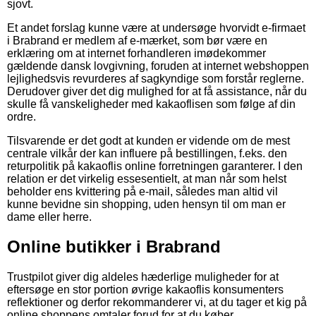
sjovt.
Et andet forslag kunne være at undersøge hvorvidt e-firmaet
i Brabrand er medlem af e-mærket, som bør være en
erklæring om at internet forhandleren imødekommer
gældende dansk lovgivning, foruden at internet webshoppen
lejlighedsvis revurderes af sagkyndige som forstår reglerne.
Derudover giver det dig mulighed for at få assistance, når du
skulle få vanskeligheder med kakaoflisen som følge af din
ordre.
Tilsvarende er det godt at kunden er vidende om de mest
centrale vilkår der kan influere på bestillingen, f.eks. den
returpolitik på kakaoflis online forretningen garanterer. I den
relation er det virkelig essesentielt, at man når som helst
beholder ens kvittering på e-mail, således man altid vil
kunne bevidne sin shopping, uden hensyn til om man er
dame eller herre.
Online butikker i Brabrand
Trustpilot giver dig aldeles hæderlige muligheder for at
eftersøge en stor portion øvrige kakaoflis konsumenters
reflektioner og derfor rekommanderer vi, at du tager et kig på
online shoppens omtaler forud for at du køber.