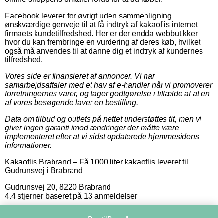
Facebook leverer for øvrigt uden sammenligning
ønskværdige genveje til at få indtryk af kakaoflis internet
firmaets kundetilfredshed. Her er der endda webbutikker
hvor du kan frembringe en vurdering af deres køb, hvilket
også må anvendes til at danne dig et indtryk af kundernes
tilfredshed.
Vores side er finansieret af annoncer. Vi har
samarbejdsaftaler med et hav af e-handler når vi promoverer
forretningernes varer, og tager godtgørelse i tilfælde af at en
af vores besøgende laver en bestilling.
Data om tilbud og outlets på nettet understøttes tit, men vi
giver ingen garanti imod ændringer der måtte være
implementeret efter at vi sidst opdaterede hjemmesidens
informationer.
Kakaoflis Brabrand
–
Få 1000 liter kakaoflis leveret til
Gudrunsvej i Brabrand
Gudrunsvej 20
,
8220
Brabrand
4.4
stjerner baseret på
13
anmeldelser