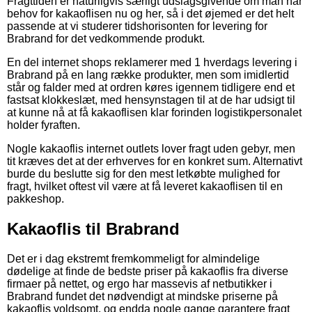
Fragttiden er naturligvis særligt udslagsgivende om man har
behov for kakaoflisen nu og her, så i det øjemed er det helt
passende at vi studerer tidshorisonten for levering for
Brabrand for det vedkommende produkt.
En del internet shops reklamerer med 1 hverdags levering i
Brabrand på en lang række produkter, men som imidlertid
står og falder med at ordren køres igennem tidligere end et
fastsat klokkeslæt, med hensynstagen til at de har udsigt til
at kunne nå at få kakaoflisen klar forinden logistikpersonalet
holder fyraften.
Nogle kakaoflis internet outlets lover fragt uden gebyr, men
tit kræves det at der erhverves for en konkret sum. Alternativt
burde du beslutte sig for den mest letkøbte mulighed for
fragt, hvilket oftest vil være at få leveret kakaoflisen til en
pakkeshop.
Kakaoflis til Brabrand
Det er i dag ekstremt fremkommeligt for almindelige
dødelige at finde de bedste priser på kakaoflis fra diverse
firmaer på nettet, og ergo har massevis af netbutikker i
Brabrand fundet det nødvendigt at mindske priserne på
kakaoflis voldsomt, og endda nogle gange garantere fragt