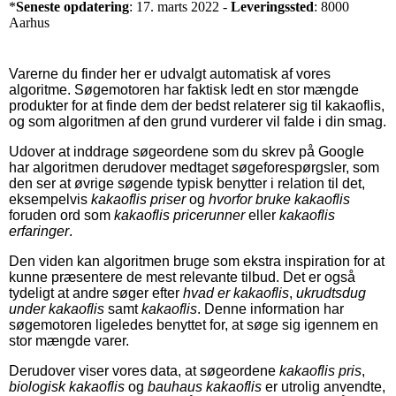
*
Seneste opdatering
: 17. marts 2022 -
Leveringssted
: 8000
Aarhus
Varerne du finder her er udvalgt automatisk af vores
algoritme. Søgemotoren har faktisk ledt en stor mængde
produkter for at finde dem der bedst relaterer sig til kakaoflis,
og som algoritmen af den grund vurderer vil falde i din smag.
Udover at inddrage søgeordene som du skrev på Google
har algoritmen derudover medtaget søgeforespørgsler, som
den ser at øvrige søgende typisk benytter i relation til det,
eksempelvis
kakaoflis priser
og
hvorfor bruke kakaoflis
foruden ord som
kakaoflis pricerunner
eller
kakaoflis
erfaringer
.
Den viden kan algoritmen bruge som ekstra inspiration for at
kunne præsentere de mest relevante tilbud. Det er også
tydeligt at andre søger efter
hvad er kakaoflis
,
ukrudtsdug
under kakaoflis
samt
kakaoflis
. Denne information har
søgemotoren ligeledes benyttet for, at søge sig igennem en
stor mængde varer.
Derudover viser vores data, at søgeordene
kakaoflis pris
,
biologisk kakaoflis
og
bauhaus kakaoflis
er utrolig anvendte,