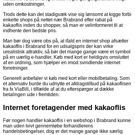
uden omkostninger.
Trods dette kan det stadigvæk vise sig lønsomt at kigge forbi
enkelte shops på nettet nær Brabrand efter rabat på
kakaoflis inden du shopper, så man er velinformeret til at
indhente den bedste pris.
Man bør dog være obs på, at ifald en internet shop afsætter
kakaoflis i Brabrand for en udsalgspris der kan virke
urealistisk attraktiv, så bør det mange gange være et symbol
på en uærlig e-handler. Køb med kort er heldigvis omsluttet
af en ordning, som hjælper en imod svindlende internet
forretninger.
Generelt anbefaler vi køb med kort eller mobilbetaling. Som
et alternativ burde du udnytte et afdragstilbud på kakaoflisen
fra fx ViaBill, i tilfælde af at du efterspørger at dække
betalingen ude i fremtiden.
Internet foretagender med kakaoflis
Før nogen handler kakaoflis i en webshop i Brabrand kunne
man uden tvivl gennemløbe forhandlerens
handelsbetingelser, dog er det mange gange ikke særlig