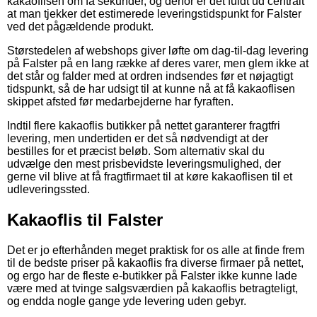
kakaoflisen om få sekunder, og derfor er det fuldt ud centralt
at man tjekker det estimerede leveringstidspunkt for Falster
ved det pågældende produkt.
Størstedelen af webshops giver løfte om dag-til-dag levering
på Falster på en lang række af deres varer, men glem ikke at
det står og falder med at ordren indsendes før et nøjagtigt
tidspunkt, så de har udsigt til at kunne nå at få kakaoflisen
skippet afsted før medarbejderne har fyraften.
Indtil flere kakaoflis butikker på nettet garanterer fragtfri
levering, men undertiden er det så nødvendigt at der
bestilles for et præcist beløb. Som alternativ skal du
udvælge den mest prisbevidste leveringsmulighed, der
gerne vil blive at få fragtfirmaet til at køre kakaoflisen til et
udleveringssted.
Kakaoflis til Falster
Det er jo efterhånden meget praktisk for os alle at finde frem
til de bedste priser på kakaoflis fra diverse firmaer på nettet,
og ergo har de fleste e-butikker på Falster ikke kunne lade
være med at tvinge salgsværdien på kakaoflis betragteligt,
og endda nogle gange yde levering uden gebyr.