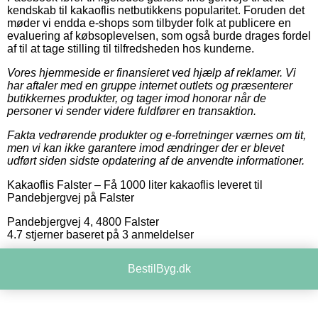
kendskab til kakaoflis netbutikkens popularitet. Foruden det
møder vi endda e-shops som tilbyder folk at publicere en
evaluering af købsoplevelsen, som også burde drages fordel
af til at tage stilling til tilfredsheden hos kunderne.
Vores hjemmeside er finansieret ved hjælp af reklamer. Vi
har aftaler med en gruppe internet outlets og præsenterer
butikkernes produkter, og tager imod honorar når de
personer vi sender videre fuldfører en transaktion.
Fakta vedrørende produkter og e-forretninger værnes om tit,
men vi kan ikke garantere imod ændringer der er blevet
udført siden sidste opdatering af de anvendte informationer.
Kakaoflis Falster
–
Få 1000 liter kakaoflis leveret til
Pandebjergvej på Falster
Pandebjergvej 4
,
4800
Falster
4.7
stjerner baseret på
3
anmeldelser
BestilByg.dk