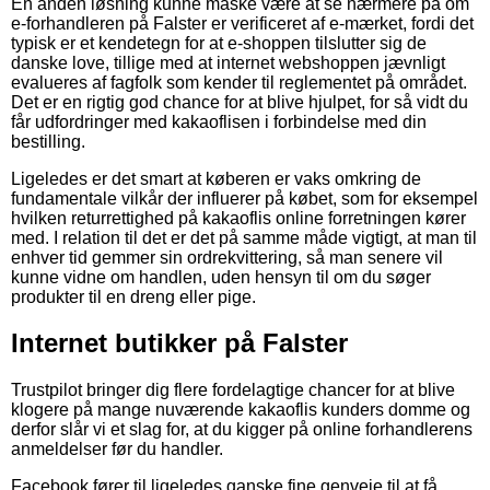
En anden løsning kunne måske være at se nærmere på om
e-forhandleren på Falster er verificeret af e-mærket, fordi det
typisk er et kendetegn for at e-shoppen tilslutter sig de
danske love, tillige med at internet webshoppen jævnligt
evalueres af fagfolk som kender til reglementet på området.
Det er en rigtig god chance for at blive hjulpet, for så vidt du
får udfordringer med kakaoflisen i forbindelse med din
bestilling.
Ligeledes er det smart at køberen er vaks omkring de
fundamentale vilkår der influerer på købet, som for eksempel
hvilken returrettighed på kakaoflis online forretningen kører
med. I relation til det er det på samme måde vigtigt, at man til
enhver tid gemmer sin ordrekvittering, så man senere vil
kunne vidne om handlen, uden hensyn til om du søger
produkter til en dreng eller pige.
Internet butikker på Falster
Trustpilot bringer dig flere fordelagtige chancer for at blive
klogere på mange nuværende kakaoflis kunders domme og
derfor slår vi et slag for, at du kigger på online forhandlerens
anmeldelser før du handler.
Facebook fører til ligeledes ganske fine genveje til at få