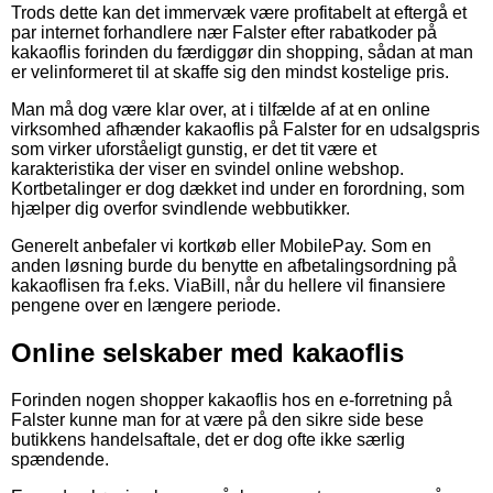
Trods dette kan det immervæk være profitabelt at eftergå et
par internet forhandlere nær Falster efter rabatkoder på
kakaoflis forinden du færdiggør din shopping, sådan at man
er velinformeret til at skaffe sig den mindst kostelige pris.
Man må dog være klar over, at i tilfælde af at en online
virksomhed afhænder kakaoflis på Falster for en udsalgspris
som virker uforståeligt gunstig, er det tit være et
karakteristika der viser en svindel online webshop.
Kortbetalinger er dog dækket ind under en forordning, som
hjælper dig overfor svindlende webbutikker.
Generelt anbefaler vi kortkøb eller MobilePay. Som en
anden løsning burde du benytte en afbetalingsordning på
kakaoflisen fra f.eks. ViaBill, når du hellere vil finansiere
pengene over en længere periode.
Online selskaber med kakaoflis
Forinden nogen shopper kakaoflis hos en e-forretning på
Falster kunne man for at være på den sikre side bese
butikkens handelsaftale, det er dog ofte ikke særlig
spændende.