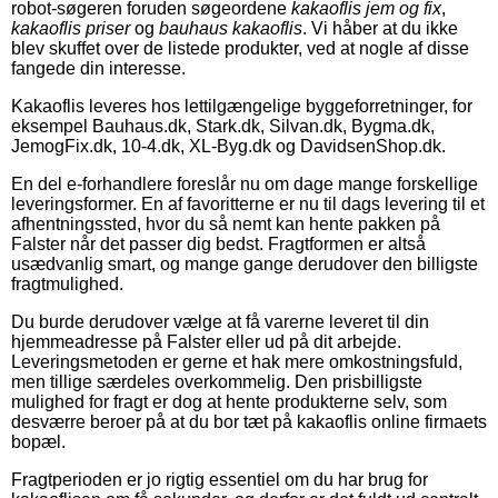
robot-søgeren foruden søgeordene
kakaoflis jem og fix
,
kakaoflis priser
og
bauhaus kakaoflis
. Vi håber at du ikke
blev skuffet over de listede produkter, ved at nogle af disse
fangede din interesse.
Kakaoflis leveres hos lettilgængelige byggeforretninger, for
eksempel Bauhaus.dk, Stark.dk, Silvan.dk, Bygma.dk,
JemogFix.dk, 10-4.dk, XL-Byg.dk og DavidsenShop.dk.
En del e-forhandlere foreslår nu om dage mange forskellige
leveringsformer. En af favoritterne er nu til dags levering til et
afhentningssted, hvor du så nemt kan hente pakken på
Falster når det passer dig bedst. Fragtformen er altså
usædvanlig smart, og mange gange derudover den billigste
fragtmulighed.
Du burde derudover vælge at få varerne leveret til din
hjemmeadresse på Falster eller ud på dit arbejde.
Leveringsmetoden er gerne et hak mere omkostningsfuld,
men tillige særdeles overkommelig. Den prisbilligste
mulighed for fragt er dog at hente produkterne selv, som
desværre beroer på at du bor tæt på kakaoflis online firmaets
bopæl.
Fragtperioden er jo rigtig essentiel om du har brug for