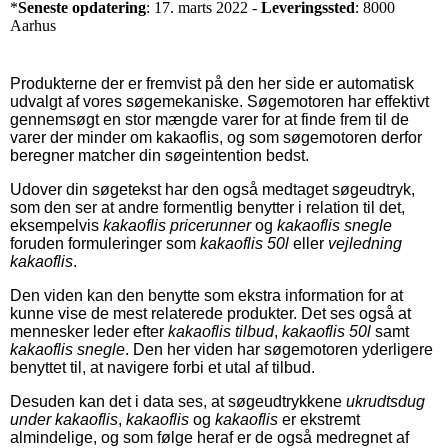
*
Seneste opdatering
: 17. marts 2022 -
Leveringssted
: 8000
Aarhus
Produkterne der er fremvist på den her side er automatisk
udvalgt af vores søgemekaniske. Søgemotoren har effektivt
gennemsøgt en stor mængde varer for at finde frem til de
varer der minder om kakaoflis, og som søgemotoren derfor
beregner matcher din søgeintention bedst.
Udover din søgetekst har den også medtaget søgeudtryk,
som den ser at andre formentlig benytter i relation til det,
eksempelvis
kakaoflis pricerunner
og
kakaoflis snegle
foruden formuleringer som
kakaoflis 50l
eller
vejledning
kakaoflis
.
Den viden kan den benytte som ekstra information for at
kunne vise de mest relaterede produkter. Det ses også at
mennesker leder efter
kakaoflis tilbud
,
kakaoflis 50l
samt
kakaoflis snegle
. Den her viden har søgemotoren yderligere
benyttet til, at navigere forbi et utal af tilbud.
Desuden kan det i data ses, at søgeudtrykkene
ukrudtsdug
under kakaoflis
,
kakaoflis
og
kakaoflis
er ekstremt
almindelige, og som følge heraf er de også medregnet af