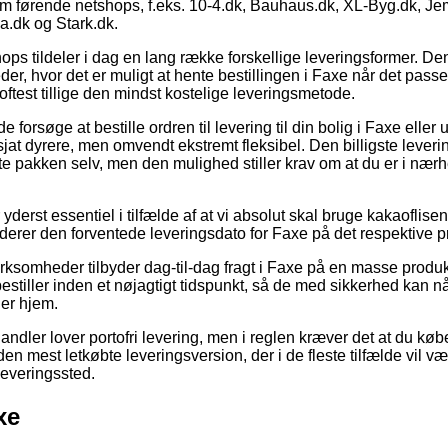
m førende netshops, f.eks. 10-4.dk, Bauhaus.dk, XL-Byg.dk, Je
.dk og Stark.dk.
ops tildeler i dag en lang række forskellige leveringsformer. De
der, hvor det er muligt at hente bestillingen i Faxe når det passe
 oftest tillige den mindst kostelige leveringsmetode.
rsøge at bestille ordren til levering til din bolig i Faxe eller u
sjat dyrere, men omvendt ekstremt fleksibel. Den billigste lever
e pakken selv, men den mulighed stiller krav om at du er i nærh
derst essentiel i tilfælde af at vi absolut skal bruge kakaoflisen
studerer den forventede leveringsdato for Faxe på det respektive p
irksomheder tilbyder dag-til-dag fragt i Faxe på en masse produ
bestiller inden et nøjagtigt tidspunkt, så de med sikkerhed kan nå 
er hjem.
andler lover portofri levering, men i reglen kræver det at du købe
n mest letkøbte leveringsversion, der i de fleste tilfælde vil vær
dleveringssted.
xe