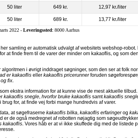
50 liter
649 kr.
12,97 kr.
/liter
50 liter
689 kr.
13,77 kr.
/liter
marts 2022 -
Leveringssted
: 8000 Aarhus
 her samling er automatisk udvalgt af websitets webshop-robot. R
or at finde frem til de varer der minder om kakaoflis, og som den 
algoritmen i øvrigt inddraget søgninger, som den ser at folk nor
ad er kakaoflis
eller
kakaoflis pricerunner
foruden søgeforespør
og fix
.
om ekstra information for at kunne vise de mest aktuelle tilbud
er
kakaoflis snegle
,
hvorfor bruke kakaoflis
samt
kakaoflis snegl
brug for, at finde vej forbi mange hundredvis af varer.
data, at søgefraserne
kakaoflis bilka
,
kakaoflis erfaringer
og
kaka
nd er de også medregnet af robotten nøjagtig som søgeudtrykk
 kakaoflis
. Vores håb er at vi ikke skuffede dig med de listede p
eresse.