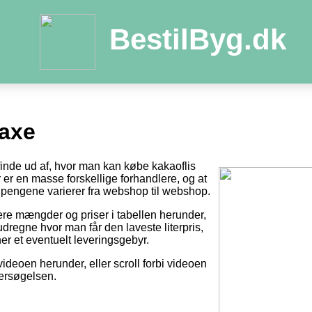
BestilByg.dk
Faxe
 finde ud af, hvor man kan købe kakaoflis
der er en masse forskellige forhandlere, og at
pengene varierer fra webshop til webshop.
tere mængder og priser i tabellen herunder,
dregne hvor man får den laveste literpris,
er et eventuelt leveringsgebyr.
videoen herunder, eller scroll forbi videoen
dersøgelsen.