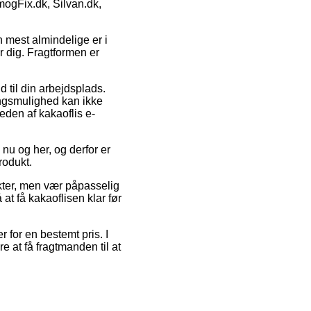
mogFix.dk, Silvan.dk,
n mest almindelige er i
r dig. Fragtformen er
d til din arbejdsplads.
ingsmulighed kan ikke
eden af kakaoflis e-
 nu og her, og derfor er
rodukt.
kter, men vær påpasselig
at få kakaoflisen klar før
r for en bestemt pris. I
e at få fragtmanden til at