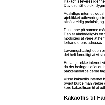
Kakaoflis leveres igenne
DavidsenShop.dk, Bygma
Adskillige internet websh
øjeblikket udleveringsste
altså vældig praktisk, og
Du kunne på samme måde fo
Den er almindeligvis en 
modsiges at være at hent
forhandlerens adresse.
Leveringshastigheden er y
det helt fornuftigt at vi 
En lang række internet v
da det betinges af at du 
pakkemedarbejderne tag
Visse kakaoflis internet h
øvrigt burde man vælge de
køre kakaoflisen til et u
Kakaoflis til Fa