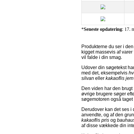
*
Seneste opdatering
: 17. 
Produkterne du ser i den
kigget massevis af varer f
vil falde i din smag.
Udover din søgetekst har 
med det, eksempelvis
hv
silvan
eller
kakaoflis jem 
Den viden har den brugt s
øvrige brugere søger eft
søgemotoren også taget i 
Derudover kan det ses i 
anvendte, og af den gru
kakaoflis pris
og
bauhaus
af disse vækkede din int