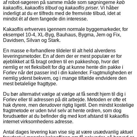
af robot-søgeren på samme måde som søgningerne
køb
kakaoflis
,
kakaoflis tilbud
og
kakaoflis priser
. Vi håber
inderligt at du er tilfreds med de fremviste tilbud, idet at
mindst ét af dem fangede din interesse.
Kakaoflis erhverves igennem normale byggemarkeder, for
eksempel 10-4, XL-Byg, Bauhaus, Bygma, Jem og Fix,
Davidsen, Silvan og Stark.
En masse e-forhandlere tildeler til alt held alverdens
leveringsmetoder. En af dem der er mest populær er for
øjeblikket at få bragt ordren til en pakkeshop, hvor det
nemlig er ret fleksibelt for dig at kunne hente din pakke i
Forlev når det passer ind i din kalender. Fragtmuligheden er
nemlig yderst bekvem, og i mange tilfælde endvidere den
mest betalelige fragttype.
Du bør alternativt vælge at vælge at få sendt hjem til dig i
Forlev eller til adressen på dit arbejde. Metoden er ofte et
hak dyrere, men derudover rigtig ligetil. Den mindst kostelige
fragtmetode er uden tvivl selv at hente ordren, som dog
forudsætter at du befinder dig med kort afstand til kakaoflis
internet virksomhedens adresse.
Antal dages levering kan vise sig at være usædvanlig aktuel