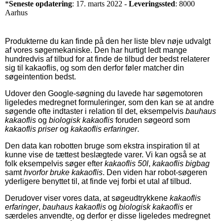
*
Seneste opdatering
: 17. marts 2022 -
Leveringssted
: 8000
Aarhus
Produkterne du kan finde på den her liste blev nøje udvalgt
af vores søgemekaniske. Den har hurtigt ledt mange
hundredvis af tilbud for at finde de tilbud der bedst relaterer
sig til kakaoflis, og som den derfor føler matcher din
søgeintention bedst.
Udover den Google-søgning du lavede har søgemotoren
ligeledes medregnet formuleringer, som den kan se at andre
søgende ofte indtaster i relation til det, eksempelvis
bauhaus
kakaoflis
og
biologisk kakaoflis
foruden søgeord som
kakaoflis priser
og
kakaoflis erfaringer
.
Den data kan robotten bruge som ekstra inspiration til at
kunne vise de tættest beslægtede varer. Vi kan også se at
folk eksempelvis søger efter
kakaoflis 50l
,
kakaoflis bigbag
samt
hvorfor bruke kakaoflis
. Den viden har robot-søgeren
yderligere benyttet til, at finde vej forbi et utal af tilbud.
Derudover viser vores data, at søgeudtrykkene
kakaoflis
erfaringer
,
bauhaus kakaoflis
og
biologisk kakaoflis
er
særdeles anvendte, og derfor er disse ligeledes medregnet