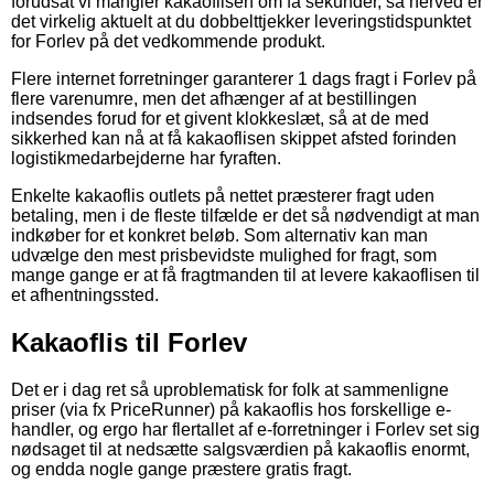
forudsat vi mangler kakaoflisen om få sekunder, så herved er
det virkelig aktuelt at du dobbelttjekker leveringstidspunktet
for Forlev på det vedkommende produkt.
Flere internet forretninger garanterer 1 dags fragt i Forlev på
flere varenumre, men det afhænger af at bestillingen
indsendes forud for et givent klokkeslæt, så at de med
sikkerhed kan nå at få kakaoflisen skippet afsted forinden
logistikmedarbejderne har fyraften.
Enkelte kakaoflis outlets på nettet præsterer fragt uden
betaling, men i de fleste tilfælde er det så nødvendigt at man
indkøber for et konkret beløb. Som alternativ kan man
udvælge den mest prisbevidste mulighed for fragt, som
mange gange er at få fragtmanden til at levere kakaoflisen til
et afhentningssted.
Kakaoflis til Forlev
Det er i dag ret så uproblematisk for folk at sammenligne
priser (via fx PriceRunner) på kakaoflis hos forskellige e-
handler, og ergo har flertallet af e-forretninger i Forlev set sig
nødsaget til at nedsætte salgsværdien på kakaoflis enormt,
og endda nogle gange præstere gratis fragt.