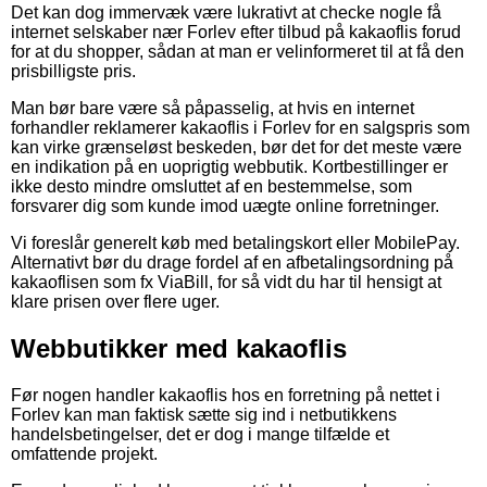
Det kan dog immervæk være lukrativt at checke nogle få
internet selskaber nær Forlev efter tilbud på kakaoflis forud
for at du shopper, sådan at man er velinformeret til at få den
prisbilligste pris.
Man bør bare være så påpasselig, at hvis en internet
forhandler reklamerer kakaoflis i Forlev for en salgspris som
kan virke grænseløst beskeden, bør det for det meste være
en indikation på en uoprigtig webbutik. Kortbestillinger er
ikke desto mindre omsluttet af en bestemmelse, som
forsvarer dig som kunde imod uægte online forretninger.
Vi foreslår generelt køb med betalingskort eller MobilePay.
Alternativt bør du drage fordel af en afbetalingsordning på
kakaoflisen som fx ViaBill, for så vidt du har til hensigt at
klare prisen over flere uger.
Webbutikker med kakaoflis
Før nogen handler kakaoflis hos en forretning på nettet i
Forlev kan man faktisk sætte sig ind i netbutikkens
handelsbetingelser, det er dog i mange tilfælde et
omfattende projekt.