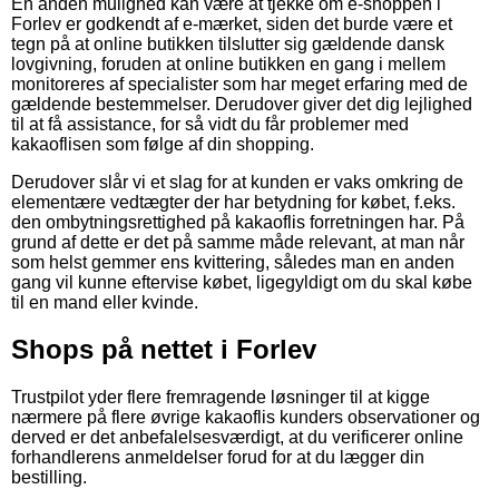
En anden mulighed kan være at tjekke om e-shoppen i
Forlev er godkendt af e-mærket, siden det burde være et
tegn på at online butikken tilslutter sig gældende dansk
lovgivning, foruden at online butikken en gang i mellem
monitoreres af specialister som har meget erfaring med de
gældende bestemmelser. Derudover giver det dig lejlighed
til at få assistance, for så vidt du får problemer med
kakaoflisen som følge af din shopping.
Derudover slår vi et slag for at kunden er vaks omkring de
elementære vedtægter der har betydning for købet, f.eks.
den ombytningsrettighed på kakaoflis forretningen har. På
grund af dette er det på samme måde relevant, at man når
som helst gemmer ens kvittering, således man en anden
gang vil kunne eftervise købet, ligegyldigt om du skal købe
til en mand eller kvinde.
Shops på nettet i Forlev
Trustpilot yder flere fremragende løsninger til at kigge
nærmere på flere øvrige kakaoflis kunders observationer og
derved er det anbefalelsesværdigt, at du verificerer online
forhandlerens anmeldelser forud for at du lægger din
bestilling.