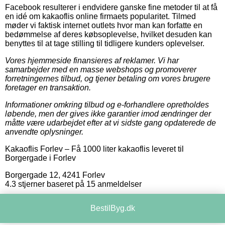
Facebook resulterer i endvidere ganske fine metoder til at få
en idé om kakaoflis online firmaets popularitet. Tilmed
møder vi faktisk internet outlets hvor man kan forfatte en
bedømmelse af deres købsoplevelse, hvilket desuden kan
benyttes til at tage stilling til tidligere kunders oplevelser.
Vores hjemmeside finansieres af reklamer. Vi har
samarbejder med en masse webshops og promoverer
forretningernes tilbud, og tjener betaling om vores brugere
foretager en transaktion.
Informationer omkring tilbud og e-forhandlere opretholdes
løbende, men der gives ikke garantier imod ændringer der
måtte være udarbejdet efter at vi sidste gang opdaterede de
anvendte oplysninger.
Kakaoflis Forlev
–
Få 1000 liter kakaoflis leveret til
Borgergade i Forlev
Borgergade 12
,
4241
Forlev
4.3
stjerner baseret på
15
anmeldelser
BestilByg.dk