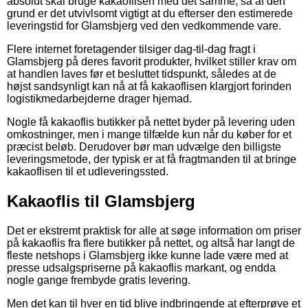
absolut skal bruge kakaoflisen med det samme, så af den
grund er det utvivlsomt vigtigt at du efterser den estimerede
leveringstid for Glamsbjerg ved den vedkommende vare.
Flere internet foretagender tilsiger dag-til-dag fragt i
Glamsbjerg på deres favorit produkter, hvilket stiller krav om
at handlen laves før et besluttet tidspunkt, således at de
højst sandsynligt kan nå at få kakaoflisen klargjort forinden
logistikmedarbejderne drager hjemad.
Nogle få kakaoflis butikker på nettet byder på levering uden
omkostninger, men i mange tilfælde kun når du køber for et
præcist beløb. Derudover bør man udvælge den billigste
leveringsmetode, der typisk er at få fragtmanden til at bringe
kakaoflisen til et udleveringssted.
Kakaoflis til Glamsbjerg
Det er ekstremt praktisk for alle at søge information om priser
på kakaoflis fra flere butikker på nettet, og altså har langt de
fleste netshops i Glamsbjerg ikke kunne lade være med at
presse udsalgspriserne på kakaoflis markant, og endda
nogle gange frembyde gratis levering.
Men det kan til hver en tid blive indbringende at efterprøve et