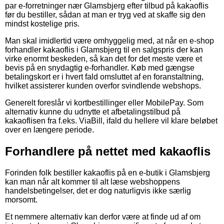
par e-forretninger nær Glamsbjerg efter tilbud på kakaoflis
før du bestiller, sådan at man er tryg ved at skaffe sig den
mindst kostelige pris.
Man skal imidlertid være omhyggelig med, at når en e-shop
forhandler kakaoflis i Glamsbjerg til en salgspris der kan
virke enormt beskeden, så kan det for det meste være et
bevis på en snydagtig e-forhandler. Køb med gængse
betalingskort er i hvert fald omsluttet af en foranstaltning,
hvilket assisterer kunden overfor svindlende webshops.
Generelt foreslår vi kortbestillinger eller MobilePay. Som
alternativ kunne du udnytte et afbetalingstilbud på
kakaoflisen fra f.eks. ViaBill, ifald du hellere vil klare beløbet
over en længere periode.
Forhandlere på nettet med kakaoflis
Forinden folk bestiller kakaoflis på en e-butik i Glamsbjerg
kan man når alt kommer til alt læse webshoppens
handelsbetingelser, det er dog naturligvis ikke særlig
morsomt.
Et nemmere alternativ kan derfor være at finde ud af om