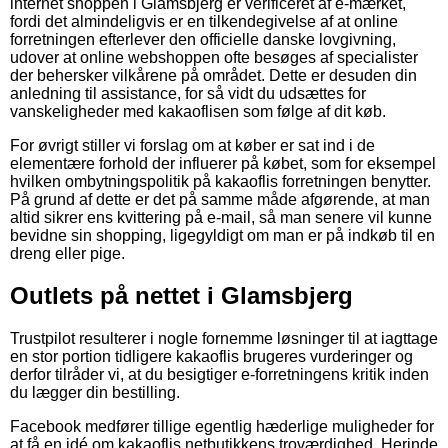
internet shoppen i Glamsbjerg er verificeret af e-mærket,
fordi det almindeligvis er en tilkendegivelse af at online
forretningen efterlever den officielle danske lovgivning,
udover at online webshoppen ofte besøges af specialister
der behersker vilkårene på området. Dette er desuden din
anledning til assistance, for så vidt du udsættes for
vanskeligheder med kakaoflisen som følge af dit køb.
For øvrigt stiller vi forslag om at køber er sat ind i de
elementære forhold der influerer på købet, som for eksempel
hvilken ombytningspolitik på kakaoflis forretningen benytter.
På grund af dette er det på samme måde afgørende, at man
altid sikrer ens kvittering på e-mail, så man senere vil kunne
bevidne sin shopping, ligegyldigt om man er på indkøb til en
dreng eller pige.
Outlets på nettet i Glamsbjerg
Trustpilot resulterer i nogle fornemme løsninger til at iagttage
en stor portion tidligere kakaoflis brugeres vurderinger og
derfor tilråder vi, at du besigtiger e-forretningens kritik inden
du lægger din bestilling.
Facebook medfører tillige egentlig hæderlige muligheder for
at få en idé om kakaoflis netbutikkens troværdighed. Herinde