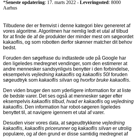
*
Seneste opdatering
: 17. marts 2022 -
Leveringssted
: 8000
Aarhus
Tilbudene der er fremvist i denne kategori blev genereret af
vores algoritme. Algoritmen har nemlig ledt et utal af tilbud
for at finde de af de produkter der minder mest om søgeordet
kakaoflis, og som robotten derfor skønner matcher dit behov
bedst.
Foruden den søgefrase du indtastede ude på Google har
den ligeledes medregnet vendinger, som den estimerer at
andre mennesker sandsynligvis benytter i den forbindelse,
eksempelvis
vejledning kakaoflis
og
kakaoflis 50l
foruden
søgeudtryk som
kakaoflis silvan
og
hvorfor bruke kakaoflis
.
Den viden bruger den som yderligere information for at liste
de bedste varer. Det ses også at mennesker søger efter
eksempelvis
kakaoflis tilbud
,
hvad er kakaoflis
og
vejledning
kakaoflis
. Den information har robot-søgeren ligeledes
benyttet til, at navigere igennem et utal af varer.
Desuden viser vores data, at søgeudtrykkene
vejledning
kakaoflis
,
kakaoflis pricerunner
og
kakaoflis silvan
er utrolig
populære, og af den grund er disse samtidig medregnet af