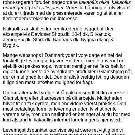
robot-søgeren foruden søgeordene
kakaoflis bilka
,
kakaoflis
erfaringer
og
kakaoflis priser
. Vores forhåbning er utvivlsomt
at du er tilfreds med de præsenterede varer, og at ét eller
flere af dem vækkede din interesse.
Kakaoflis anskaffes fra fremtrædende byggebutikker,
eksempelvis DavidsenShop.dk, 10-4.dk, Silvan.dk,
JemogFix.dk, Stark.dk, Bauhaus.dk, Bygma.dk og XL-
Byg.dk.
Mange webshops i Danmark yder i vore dage en hel del
forskellige leveringsudgaver. En der er meget anvendt er i
øjeblikket pakkeshops, hvor det nemlig er ret fleksibelt for
dig at kunne hente de nyindkøbte produkter i Glamsbjerg når
der er mulighed for det. Den er altså vældig let, og desuden
tillige den mest letkøbte mulighed for fragt.
Du bør alternativt vælge at få pakken sendt til din adresse i
Glamsbjerg eller til adressen på dit arbejde. Muligheden
bliver tit en tak dyrere, men endvidere yderst praktisk. Den
mest betalelige form for levering er uden tvivl at hente
varerne selv, men den mulighed er betinget af at du bor med
kort afstand til kakaoflis internet forretningens hjemsted.
Leveringstidspunktet kan vise sig at være ret vigtig om vi